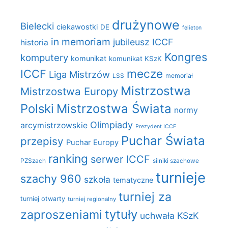
drużynowe
Bielecki
ciekawostki
DE
felieton
in memoriam
jubileusz ICCF
historia
Kongres
komputery
komunikat
komunikat KSzK
mecze
ICCF
Liga Mistrzów
LSS
memoriał
Mistrzostwa
Mistrzostwa Europy
Polski
Mistrzostwa Świata
normy
Olimpiady
arcymistrzowskie
Prezydent ICCF
Puchar Świata
przepisy
Puchar Europy
ranking
serwer ICCF
PZSzach
silniki szachowe
turnieje
szachy 960
szkoła
tematyczne
turniej za
turniej otwarty
turniej regionalny
zaproszeniami
tytuły
uchwała KSzK