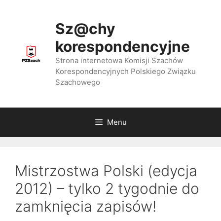
Przejdź
do
Sz@chy
treści
korespondencyjne
Strona internetowa Komisji Szachów
Korespondencyjnych Polskiego Związku
Szachowego
Menu
Mistrzostwa Polski (edycja
2012) – tylko 2 tygodnie do
zamknięcia zapisów!