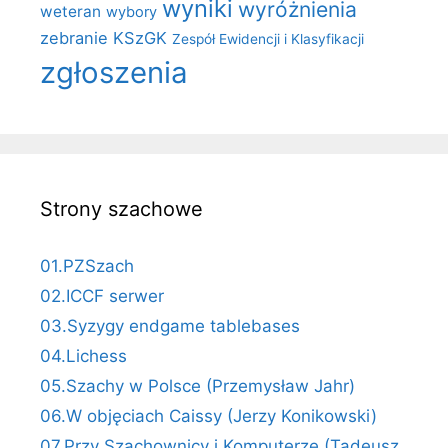
wyniki
wyróżnienia
weteran
wybory
zebranie KSzGK
Zespół Ewidencji i Klasyfikacji
zgłoszenia
Strony szachowe
01.PZSzach
02.ICCF serwer
03.Syzygy endgame tablebases
04.Lichess
05.Szachy w Polsce (Przemysław Jahr)
06.W objęciach Caissy (Jerzy Konikowski)
07.Przy Szachownicy i Komputerze (Tadeusz