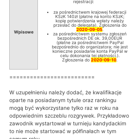
rejestracji:
za pośrednictwem krajowej federacji
KSzK 140zł (płatne na konto KSzK;
kopię potwierdzenia wpłaty należy
przesłać do delegata). Zgłoszenia do
2020-09-05
.
Wpisowe
za pośrednictwem systemu zgłoszeń
bezpośrednich DE ok. 39,00EUR
(płatne za pośrednictwem PayPal
bezpośrednio do organizatora; nie jest
konieczne posiadanie konta PayPal w
celu dokonania tej płatności.).
Zgłoszenia do
2020-09-10
.
=========================
W uzupełnieniu należy dodać, że kwalifikacje
oparte na posiadanym tytule oraz rankingu
mogą być wykorzystane tylko raz w roku na
odpowiednim szczeblu rozgrywek. Przykładowo
zawodnik wystartował w turnieju kandydackim
to nie może startować w półfinałach w tym