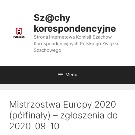
Przejdź
do
Sz@chy
treści
korespondencyjne
Strona internetowa Komisji Szachów
Korespondencyjnych Polskiego Związku
Szachowego
Menu
Mistrzostwa Europy 2020
(półfinały) – zgłoszenia do
2020-09-10