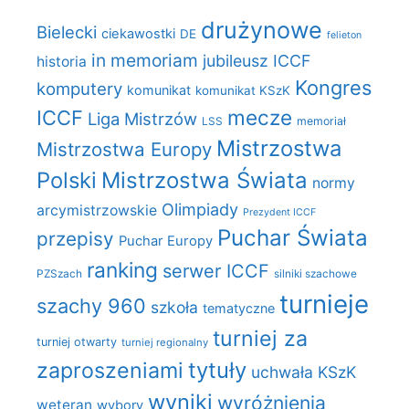
drużynowe
Bielecki
ciekawostki
DE
felieton
in memoriam
jubileusz ICCF
historia
Kongres
komputery
komunikat
komunikat KSzK
mecze
ICCF
Liga Mistrzów
LSS
memoriał
Mistrzostwa
Mistrzostwa Europy
Polski
Mistrzostwa Świata
normy
Olimpiady
arcymistrzowskie
Prezydent ICCF
Puchar Świata
przepisy
Puchar Europy
ranking
serwer ICCF
PZSzach
silniki szachowe
turnieje
szachy 960
szkoła
tematyczne
turniej za
turniej otwarty
turniej regionalny
zaproszeniami
tytuły
uchwała KSzK
wyniki
wyróżnienia
weteran
wybory