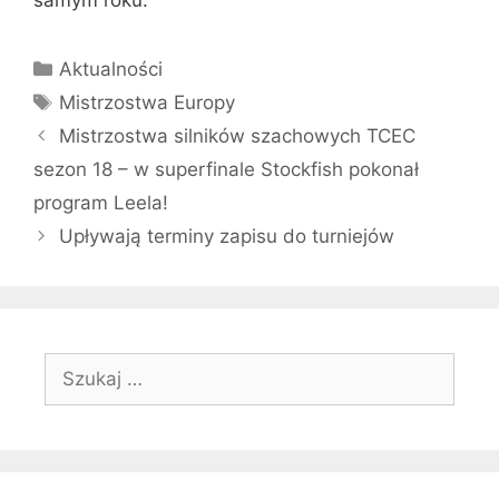
samym roku.
Kategorie
Aktualności
Tagi
Mistrzostwa Europy
Mistrzostwa silników szachowych TCEC
sezon 18 – w superfinale Stockfish pokonał
program Leela!
Upływają terminy zapisu do turniejów
Szukaj: