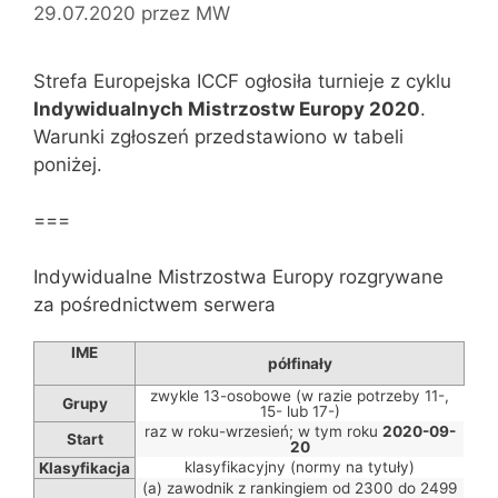
29.07.2020
przez
MW
Strefa Europejska ICCF ogłosiła turnieje z cyklu
Indywidualnych Mistrzostw Europy 2020
.
Warunki zgłoszeń przedstawiono w tabeli
poniżej.
===
Indywidualne Mistrzostwa Europy rozgrywane
za pośrednictwem serwera
IME
półfinały
zwykle 13-osobowe (w razie potrzeby 11-,
Grupy
15- lub 17-)
raz w roku-wrzesień; w tym roku
2020-09-
Start
20
klasyfikacyjny (normy na tytuły)
Klasyfikacja
(a) zawodnik z rankingiem od 2300 do 2499