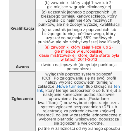
(b) zawodnik, który zajął 1-sze lub 2-
gie miejsce w grupie eliminacyjnej
(c) uczestnik jednego z poprzednich lub
bieżącego turnieju kandydackiego, który
uzyskał co najmniej 45% możliwych
punktów, ale nie zdobył wyższej kwalifikacji
Kwalifikacja
(d) uczestnik jednego z poprzednich lub
bieżącego turnieju półfinałowego, który
uzyskał co najmniej 55% możliwych
punktów, ale nie zdobył wyższej kwalifikacji;
(e) zawodnik, który zajął 1-sze lub 2-
gie miejsce w europejskiej
klasie mistrzowskiej, której data startu była
w latach 2011-2013
dwóch najlepszych (decyduje punktacja
Awans
pomocnicza)
wyłącznie poprzez system zgłoszeń
ICCF. Po zalogowaniu się na swój profil
należy wybrać odpowiedni turniej w
zakładce „
Nowe turnieje
” (lub kliknąć na
ten
link
, który kieruje bezpośrednio do turnieju) a
następnie koniecznie podać stosowne
Zgłoszenia
uprawnienia (w polu „Posiadane
kwalifikacje”) oraz wybrać rejestrację przez
system zgłoszeń bezpośrednich (DE) lub
rejestrację za pośrednictwem krajowej
federacji, co jest w zasadzie jednoznaczne z
wyborem płatności wpisowego; dopuszcza
się zgłoszenia wielokrotne.
płatne w zależności od wybranego sposobu