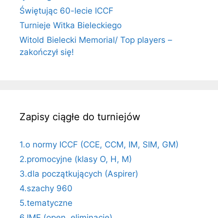
Świętując 60-lecie ICCF
Turnieje Witka Bieleckiego
Witold Bielecki Memorial/ Top players –
zakończył się!
Zapisy ciągłe do turniejów
1.o normy ICCF (CCE, CCM, IM, SIM, GM)
2.promocyjne (klasy O, H, M)
3.dla początkujących (Aspirer)
4.szachy 960
5.tematyczne
6.IME (open, eliminacje)