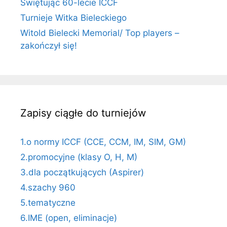
Świętując 60-lecie ICCF
Turnieje Witka Bieleckiego
Witold Bielecki Memorial/ Top players –
zakończył się!
Zapisy ciągłe do turniejów
1.o normy ICCF (CCE, CCM, IM, SIM, GM)
2.promocyjne (klasy O, H, M)
3.dla początkujących (Aspirer)
4.szachy 960
5.tematyczne
6.IME (open, eliminacje)