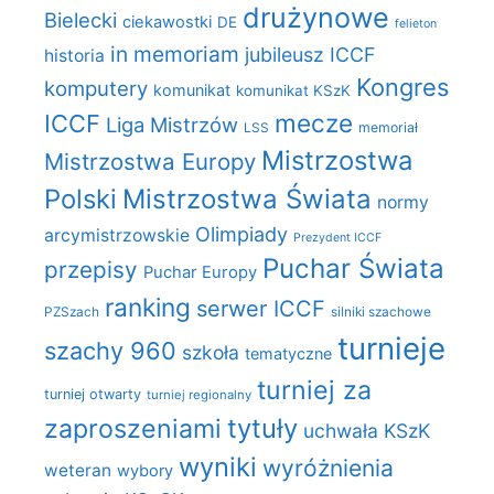
drużynowe
Bielecki
ciekawostki
DE
felieton
in memoriam
jubileusz ICCF
historia
Kongres
komputery
komunikat
komunikat KSzK
mecze
ICCF
Liga Mistrzów
LSS
memoriał
Mistrzostwa
Mistrzostwa Europy
Polski
Mistrzostwa Świata
normy
Olimpiady
arcymistrzowskie
Prezydent ICCF
Puchar Świata
przepisy
Puchar Europy
ranking
serwer ICCF
PZSzach
silniki szachowe
turnieje
szachy 960
szkoła
tematyczne
turniej za
turniej otwarty
turniej regionalny
zaproszeniami
tytuły
uchwała KSzK
wyniki
wyróżnienia
weteran
wybory