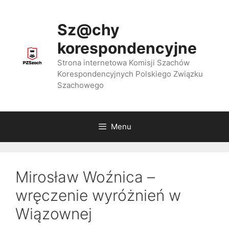
Przejdź
do
Sz@chy
treści
korespondencyjne
Strona internetowa Komisji Szachów
Korespondencyjnych Polskiego Związku
Szachowego
Menu
Mirosław Woźnica –
wręczenie wyróżnień w
Wiązownej