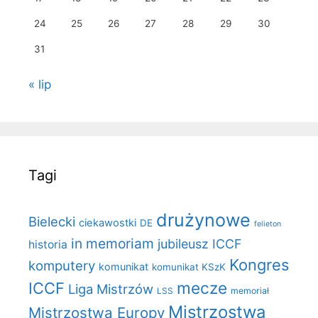
24
25
26
27
28
29
30
31
« lip
Tagi
drużynowe
Bielecki
ciekawostki
DE
felieton
in memoriam
jubileusz ICCF
historia
Kongres
komputery
komunikat
komunikat KSzK
mecze
ICCF
Liga Mistrzów
LSS
memoriał
Mistrzostwa
Mistrzostwa Europy