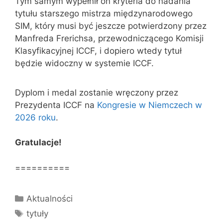
Tym samym wypełnił on kryteria do nadania
tytułu starszego mistrza międzynarodowego
SIM, który musi być jeszcze potwierdzony przez
Manfreda Frerichsa, przewodniczącego Komisji
Klasyfikacyjnej ICCF, i dopiero wtedy tytuł
będzie widoczny w systemie ICCF.
Dyplom i medal zostanie wręczony przez
Prezydenta ICCF na
Kongresie w Niemczech w
2026 roku
.
Gratulacje!
==========
Kategorie
Aktualności
Tagi
tytuły