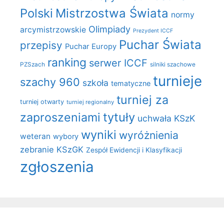
Polski
Mistrzostwa Świata
normy
Olimpiady
arcymistrzowskie
Prezydent ICCF
Puchar Świata
przepisy
Puchar Europy
ranking
serwer ICCF
PZSzach
silniki szachowe
turnieje
szachy 960
szkoła
tematyczne
turniej za
turniej otwarty
turniej regionalny
zaproszeniami
tytuły
uchwała KSzK
wyniki
wyróżnienia
weteran
wybory
zebranie KSzGK
Zespół Ewidencji i Klasyfikacji
zgłoszenia