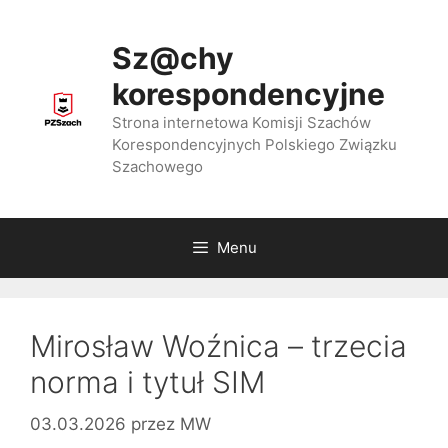
Przejdź
do
Sz@chy
treści
korespondencyjne
Strona internetowa Komisji Szachów
Korespondencyjnych Polskiego Związku
Szachowego
Menu
Mirosław Woźnica – trzecia
norma i tytuł SIM
03.03.2026
przez
MW