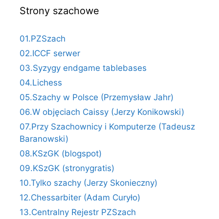
Strony szachowe
01.PZSzach
02.ICCF serwer
03.Syzygy endgame tablebases
04.Lichess
05.Szachy w Polsce (Przemysław Jahr)
06.W objęciach Caissy (Jerzy Konikowski)
07.Przy Szachownicy i Komputerze (Tadeusz
Baranowski)
08.KSzGK (blogspot)
09.KSzGK (stronygratis)
10.Tylko szachy (Jerzy Skonieczny)
12.Chessarbiter (Adam Curyło)
13.Centralny Rejestr PZSzach