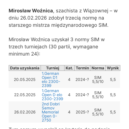
Mirosław Woźnica
, szachista z Wiązownej – w
dniu 26.02.2026 zdobył trzecią normę na
starszego mistrza międzynarodowego SIM.
Mirosław Woźnica uzyskał 3 normy SIM w
trzech turniejach (30 partii, wymagane
minimum 24):
Data uzyskania
Turniej
Kat.
Termin
Norma
Wynik
1.German
Open D1
SIM
20.05.2025
4
2024-?
5,5
elo 2300-
5,5/10
2399
1.German
SIM
22.05.2025
Open D elo
4
2024-?
5,5
5,5/10
2300-2399
2nd Dobri
Semov
SIM
26.02.2026
Memorial
4
2025-?
5,5
5,5/10
Open 0-
2750