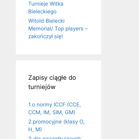
Turnieje Witka
Bieleckiego
Witold Bielecki
Memorial/ Top players –
zakończył się!
Zapisy ciągłe do
turniejów
1.o normy ICCF (CCE,
CCM, IM, SIM, GM)
2.promocyjne (klasy O,
H, M)
3.dla początkujących