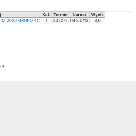
j
Kat.
Termin
Norma
Wynik
S IM 2020 GRUPO 4C
1
2020-?
IM 8,0/12
8,0
wa