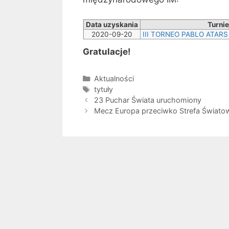
Data uzyskania
Turnie
2020-09-20
III TORNEO PABLO ATAR
Gratulacje!
Kategorie
Aktualności
Tagi
tytuły
23 Puchar Świata uruchomiony
Mecz Europa przeciwko Strefa Świato