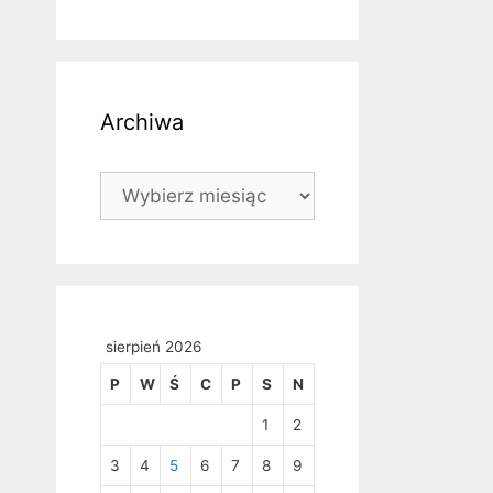
Archiwa
Archiwa
sierpień 2026
P
W
Ś
C
P
S
N
1
2
3
4
5
6
7
8
9