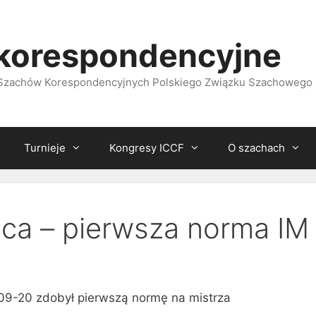
korespondencyjne
i Szachów Korespondencyjnych Polskiego Związku Szachowego
Turnieje
Kongresy ICCF
O szachach
ca – pierwsza norma IM
09-20 zdobył pierwszą normę na mistrza