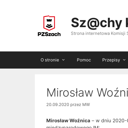
Przejdź
do
Sz@chy 
treści
Strona internetowa Komisj
O stronie
Pomoc
Przepisy
Mirosław Woźni
20.09.2020
przez
MW
Mirosław Woźnica
– w dniu 2020-
międzynarodowego IM: