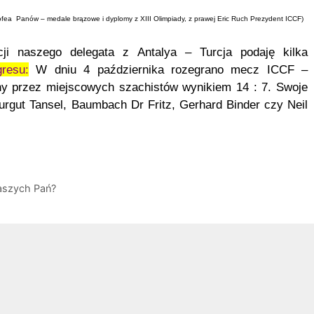
trofea Panów – medale brązowe i dyplomy z XIII Olimpiady,
z prawej Eric Ruch Prezydent ICCF)
cji naszego delegata z Antalya – Turcja podaję kilka
gresu:
W dniu 4 października rozegrano mecz ICCF –
y przez miejscowych szachistów wynikiem 14 : 7. Swoje
Turgut Tansel, Baumbach Dr Fritz, Gerhard Binder czy Neil
naszych Pań?