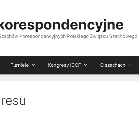
korespondencyjne
i Szachów Korespondencyjnych Polskiego Związku Szachowego
Turnieje
Kongresy ICCF
O szachach
gresu