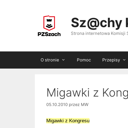
Przejdź
do
Sz@chy 
treści
Strona internetowa Komisj
O stronie
Pomoc
Przepisy
Migawki z Kon
05.10.2010
przez
MW
Migawki z Kongresu