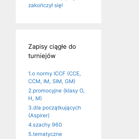
zakończył się!
Zapisy ciągłe do
turniejów
1.o normy ICCF (CCE,
CCM, IM, SIM, GM)
2.promocyjne (klasy O,
H, M)
3.dla początkujących
(Aspirer)
4.szachy 960
5.tematyczne