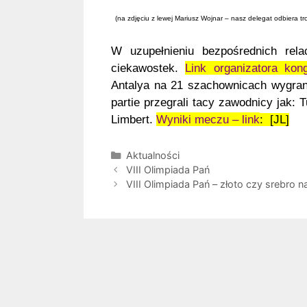
(na zdjęciu z lewej Mariusz Wojnar – nasz delegat odbiera 
W uzupełnieniu bezpośrednich rela
ciekawostek.
Link organizatora kon
Antalya na 21 szachownicach wygran
partie przegrali tacy zawodnicy jak: 
Limbert.
Wyniki meczu – link
: [JL]
Kategorie
Aktualności
VIII Olimpiada Pań
VIII Olimpiada Pań – złoto czy srebro 