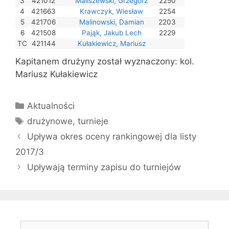
3
421012
Maliszewski, Grzegorz
2250
4
421663
Krawczyk, Wiesław
2254
5
421706
Malinowski, Damian
2203
6
421508
Pająk, Jakub Lech
2229
TC
421144
Kułakiewicz, Mariusz
Kapitanem drużyny został wyznaczony: kol.
Mariusz Kułakiewicz
Kategorie
Aktualności
Tagi
drużynowe
,
turnieje
Upływa okres oceny rankingowej dla listy
2017/3
Upływają terminy zapisu do turniejów
Szukaj: