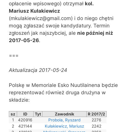
opłacenie wpisowego) otrzymał
kol.
Mariusz Kułakiewicz
(mkulakiewicz@gmail.com) i do niego chętni
mogą zgłaszać swoje kandydatury. Termin
zgłoszeń jak najszybciej, ale
nie później niż
2017-05-26
.
===
Aktualizacja 2017-05-24
Polskę w Memoriale Esko Nuutilainena będzie
reprezentować również druga drużyna w
składzie:
sz
ID
Tyt
Zawodnik
R 2017/2
1
420916
Probola, Ryszard
2276
2
421144
Kułakiewicz, Mariusz
2242