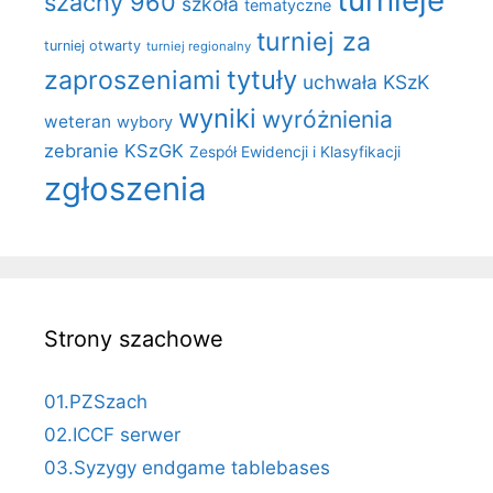
turnieje
szachy 960
szkoła
tematyczne
turniej za
turniej otwarty
turniej regionalny
zaproszeniami
tytuły
uchwała KSzK
wyniki
wyróżnienia
weteran
wybory
zebranie KSzGK
Zespół Ewidencji i Klasyfikacji
zgłoszenia
Strony szachowe
01.PZSzach
02.ICCF serwer
03.Syzygy endgame tablebases