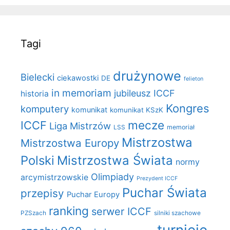
Tagi
drużynowe
Bielecki
ciekawostki
DE
felieton
in memoriam
jubileusz ICCF
historia
Kongres
komputery
komunikat
komunikat KSzK
mecze
ICCF
Liga Mistrzów
LSS
memoriał
Mistrzostwa
Mistrzostwa Europy
Polski
Mistrzostwa Świata
normy
Olimpiady
arcymistrzowskie
Prezydent ICCF
Puchar Świata
przepisy
Puchar Europy
ranking
serwer ICCF
PZSzach
silniki szachowe