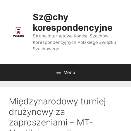
Przejdź
do
Sz@chy
treści
korespondencyjne
Strona internetowa Komisji Szachów
Korespondencyjnych Polskiego Związku
Szachowego
Menu
Międzynarodowy turniej
drużynowy za
zaproszeniami – MT-