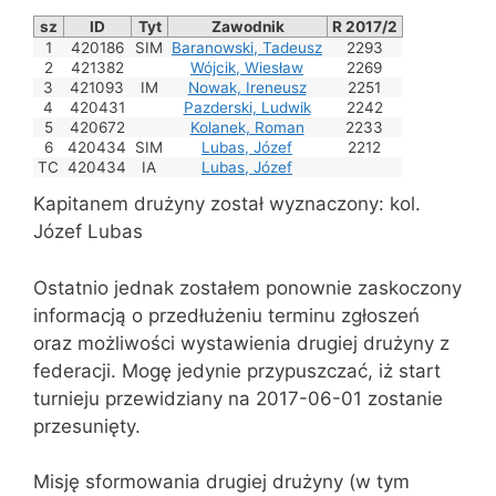
sz
ID
Tyt
Zawodnik
R 2017/2
1
420186
SIM
Baranowski, Tadeusz
2293
2
421382
Wójcik, Wiesław
2269
3
421093
IM
Nowak, Ireneusz
2251
4
420431
Pazderski, Ludwik
2242
5
420672
Kolanek, Roman
2233
6
420434
SIM
Lubas, Józef
2212
TC
420434
IA
Lubas, Józef
Kapitanem drużyny został wyznaczony: kol.
Józef Lubas
Ostatnio jednak zostałem ponownie zaskoczony
informacją o przedłużeniu terminu zgłoszeń
oraz możliwości wystawienia drugiej drużyny z
federacji. Mogę jedynie przypuszczać, iż start
turnieju przewidziany na 2017-06-01 zostanie
przesunięty.
Misję sformowania drugiej drużyny (w tym