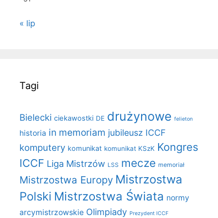
« lip
Tagi
drużynowe
Bielecki
ciekawostki
DE
felieton
in memoriam
jubileusz ICCF
historia
Kongres
komputery
komunikat
komunikat KSzK
mecze
ICCF
Liga Mistrzów
LSS
memoriał
Mistrzostwa
Mistrzostwa Europy
Polski
Mistrzostwa Świata
normy
Olimpiady
arcymistrzowskie
Prezydent ICCF