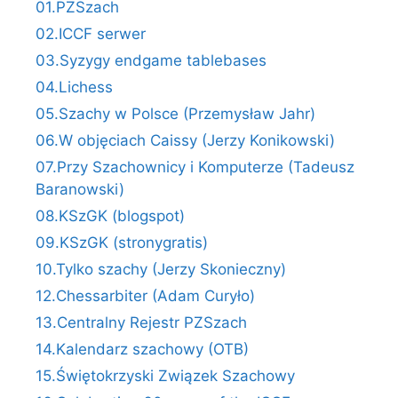
01.PZSzach
02.ICCF serwer
03.Syzygy endgame tablebases
04.Lichess
05.Szachy w Polsce (Przemysław Jahr)
06.W objęciach Caissy (Jerzy Konikowski)
07.Przy Szachownicy i Komputerze (Tadeusz
Baranowski)
08.KSzGK (blogspot)
09.KSzGK (stronygratis)
10.Tylko szachy (Jerzy Skonieczny)
12.Chessarbiter (Adam Curyło)
13.Centralny Rejestr PZSzach
14.Kalendarz szachowy (OTB)
15.Świętokrzyski Związek Szachowy