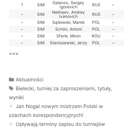
Galanov, Sergey
1
SIM
RUS
–
Igorevich
Nekhaev, Andrey
–
SIM
RUS
–
Ivanovich
–
SIM
Sądowski, Marek
POL
–
–
SIM
Schön, Antoni
POL
–
–
SIM
Sferle, Miron
ROU
–
–
SIM
Staniszewski, Jerzy
POL
–
===
Kategorie
Aktualności
Tagi
Bielecki
,
turniej za zaproszeniami
,
tytuły
,
wyniki
Jan Nogal nowym mistrzem Polski w
szachach korespondencyjnych!
Upływają terminy zapisu do turniejów