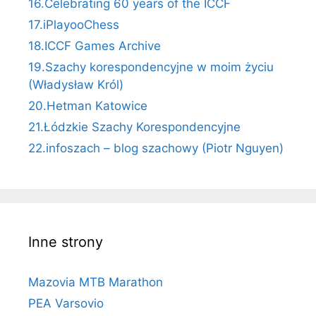
16.Celebrating 60 years of the ICCF
17.iPlayooChess
18.ICCF Games Archive
19.Szachy korespondencyjne w moim życiu
(Władysław Król)
20.Hetman Katowice
21.Łódzkie Szachy Korespondencyjne
22.infoszach – blog szachowy (Piotr Nguyen)
Inne strony
Mazovia MTB Marathon
PEA Varsovio