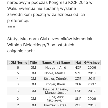
narodowym podczas Kongresu ICCF 2015 w
Walii. Ewentualnie zostaną wysłane
zawodnikom pocztą w zależności od ich
preferencji.
===
Statystyka norm GM uczestników Memoriału
Witolda Bieleckiego/B po ostatnich
osiągnięciach:
#GM Norms
Title
Name, First Name
Nat
GM-since
6
GM
Haugen, Arild
NOR
2006
5
GM
Noble, Mark F.
NZL
2010
4
GM
Straka, Zdeněk
CZE
2011
3
GM
Kögler, Klaus
GER
2007
Bescós Anzano,
3
GM
ESP
2012
Manuel Jesús
Bubir, Alex
2
GM
UKR
2009
Nikolaevich
2
GM
Pierzak, Rafael
POL
2013