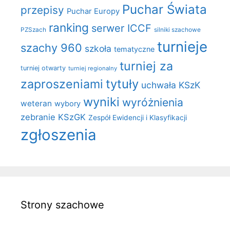
Puchar Świata
przepisy
Puchar Europy
ranking
serwer ICCF
PZSzach
silniki szachowe
turnieje
szachy 960
szkoła
tematyczne
turniej za
turniej otwarty
turniej regionalny
zaproszeniami
tytuły
uchwała KSzK
wyniki
wyróżnienia
weteran
wybory
zebranie KSzGK
Zespół Ewidencji i Klasyfikacji
zgłoszenia
Strony szachowe