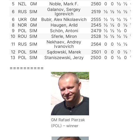
5
NZL
GM
Noble, Mark F.
2560
0
0
½
½
♔
Galanov, Sergey
6
RUS
SIM
2519
½
½
½
½
½
Igorevich
6
UKR
GM
Bubir, Alex Nikolaevich
2555
½
½
½
½
½
8
NOR
GM
Haugen, Arild
2545
½
½
0
½
½
9
POL
SIM
Schön, Antoni
2479
½
½
½
0
0
10
ROU
SIM
Sferle, Miron
2528
½
½
½
½
½
Nekhaev, Andrey
11
RUS
SIM
2564
0
0
½
½
0
Ivanovich
12
POL
SIM
Sądowski, Marek
2501
0
0
0
½
½
13
POL
SIM
Staniszewski, Jerzy
2500
0
0
½
0
½
==========
GM Rafael Pierzak
(POL) – winner