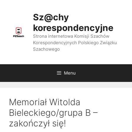
Przejdź
do
Sz@chy
treści
korespondencyjne
Strona internetowa Komisji Szachów
Korespondencyjnych Polskiego Związku
Szachowego
Menu
Memoriał Witolda
Bieleckiego/grupa B –
zakończył się!