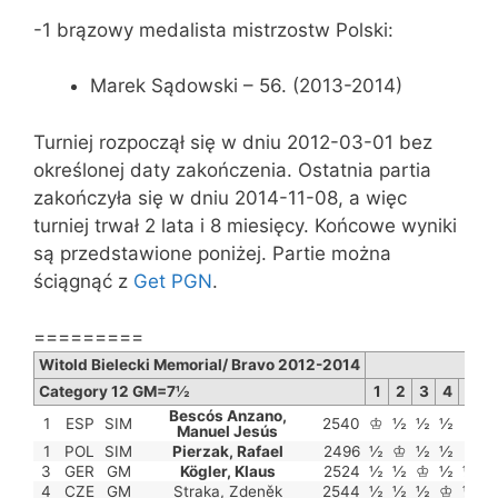
-1 brązowy medalista mistrzostw Polski:
Marek Sądowski – 56. (2013-2014)
Turniej rozpoczął się w dniu 2012-03-01 bez
określonej daty zakończenia. Ostatnia partia
zakończyła się w dniu 2014-11-08, a więc
turniej trwał 2 lata i 8 miesięcy. Końcowe wyniki
są przedstawione poniżej. Partie można
ściągnąć z
Get PGN
.
=========
Witold Bielecki Memorial/ Bravo 2012-2014
Category 12 GM=7½
1
2
3
4
5
Bescós Anzano,
1
ESP
SIM
2540
♔
½
½
½
1
Manuel Jesús
1
POL
SIM
Pierzak, Rafael
2496
½
♔
½
½
1
3
GER
GM
Kögler, Klaus
2524
½
½
♔
½
½
4
CZE
GM
Straka, Zdeněk
2544
½
½
½
♔
½