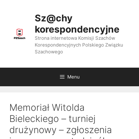
Przejdź
do
Sz@chy
treści
korespondencyjne
Strona internetowa Komisji Szachów
Korespondencyjnych Polskiego Związku
Szachowego
Menu
Memoriał Witolda
Bieleckiego – turniej
drużynowy – zgłoszenia