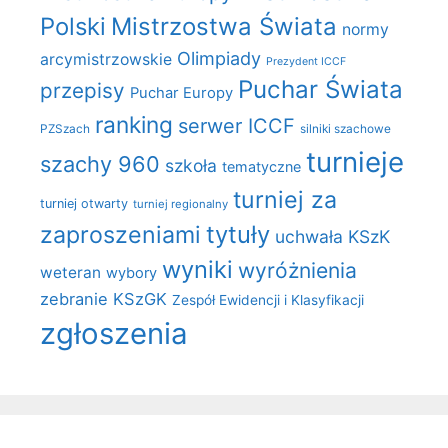
Polski
Mistrzostwa Świata
normy
Olimpiady
arcymistrzowskie
Prezydent ICCF
Puchar Świata
przepisy
Puchar Europy
ranking
serwer ICCF
PZSzach
silniki szachowe
turnieje
szachy 960
szkoła
tematyczne
turniej za
turniej otwarty
turniej regionalny
zaproszeniami
tytuły
uchwała KSzK
wyniki
wyróżnienia
weteran
wybory
zebranie KSzGK
Zespół Ewidencji i Klasyfikacji
zgłoszenia