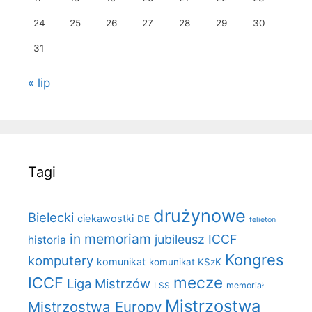
24
25
26
27
28
29
30
31
« lip
Tagi
drużynowe
Bielecki
ciekawostki
DE
felieton
in memoriam
jubileusz ICCF
historia
Kongres
komputery
komunikat
komunikat KSzK
mecze
ICCF
Liga Mistrzów
LSS
memoriał
Mistrzostwa
Mistrzostwa Europy