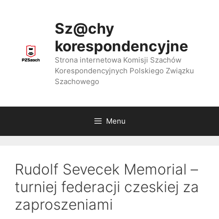
Przejdź
do
Sz@chy
treści
korespondencyjne
Strona internetowa Komisji Szachów
Korespondencyjnych Polskiego Związku
Szachowego
Menu
Rudolf Sevecek Memorial –
turniej federacji czeskiej za
zaproszeniami