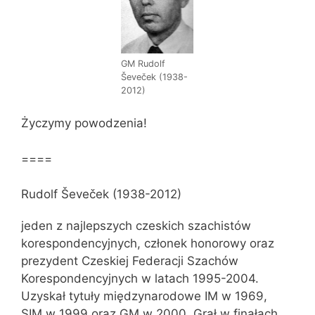
GM Rudolf
Ševeček (1938-
2012)
Życzymy powodzenia!
====
Rudolf Ševeček (1938-2012)
jeden z najlepszych czeskich szachistów
korespondencyjnych, członek honorowy oraz
prezydent Czeskiej Federacji Szachów
Korespondencyjnych w latach 1995-2004.
Uzyskał tytuły międzynarodowe IM w 1969,
SIM w 1999 oraz GM w 2000. Grał w finałach