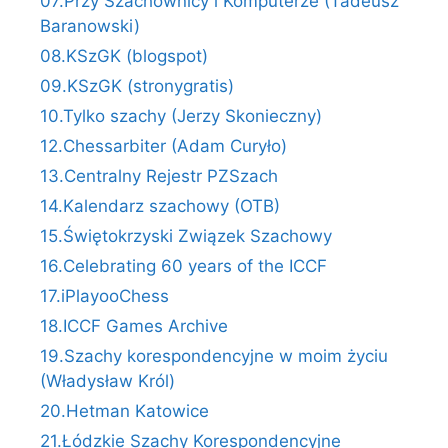
07.Przy Szachownicy i Komputerze (Tadeusz
Baranowski)
08.KSzGK (blogspot)
09.KSzGK (stronygratis)
10.Tylko szachy (Jerzy Skonieczny)
12.Chessarbiter (Adam Curyło)
13.Centralny Rejestr PZSzach
14.Kalendarz szachowy (OTB)
15.Świętokrzyski Związek Szachowy
16.Celebrating 60 years of the ICCF
17.iPlayooChess
18.ICCF Games Archive
19.Szachy korespondencyjne w moim życiu
(Władysław Król)
20.Hetman Katowice
21.Łódzkie Szachy Korespondencyjne