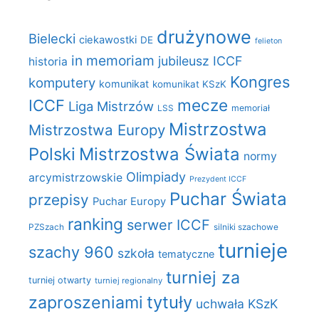
drużynowe
Bielecki
ciekawostki
DE
felieton
in memoriam
jubileusz ICCF
historia
Kongres
komputery
komunikat
komunikat KSzK
mecze
ICCF
Liga Mistrzów
LSS
memoriał
Mistrzostwa
Mistrzostwa Europy
Polski
Mistrzostwa Świata
normy
Olimpiady
arcymistrzowskie
Prezydent ICCF
Puchar Świata
przepisy
Puchar Europy
ranking
serwer ICCF
PZSzach
silniki szachowe
turnieje
szachy 960
szkoła
tematyczne
turniej za
turniej otwarty
turniej regionalny
zaproszeniami
tytuły
uchwała KSzK