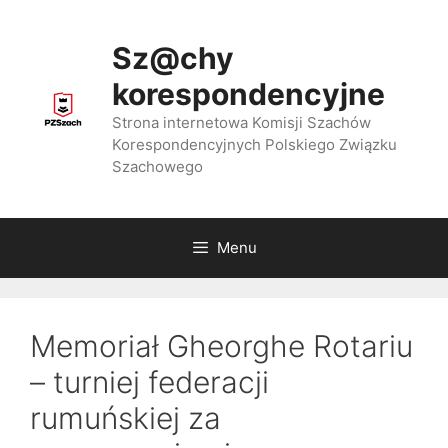
Przejdź
do
Sz@chy
treści
korespondencyjne
Strona internetowa Komisji Szachów
Korespondencyjnych Polskiego Związku
Szachowego
Menu
Memoriał Gheorghe Rotariu
– turniej federacji
rumuńskiej za