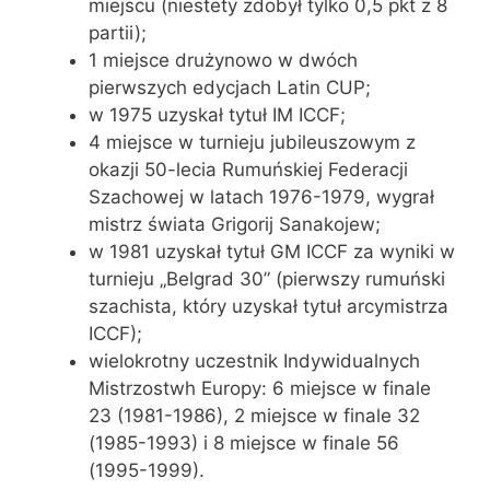
miejscu (niestety zdobył tylko 0,5 pkt z 8
partii);
1 miejsce drużynowo w dwóch
pierwszych edycjach Latin CUP;
w 1975 uzyskał tytuł IM ICCF;
4 miejsce w turnieju jubileuszowym z
okazji 50-lecia Rumuńskiej Federacji
Szachowej w latach 1976-1979, wygrał
mistrz świata Grigorij Sanakojew;
w 1981 uzyskał tytuł GM ICCF za wyniki w
turnieju „Belgrad 30” (pierwszy rumuński
szachista, który uzyskał tytuł arcymistrza
ICCF);
wielokrotny uczestnik Indywidualnych
Mistrzostwh Europy: 6 miejsce w finale
23 (1981-1986), 2 miejsce w finale 32
(1985-1993) i 8 miejsce w finale 56
(1995-1999).