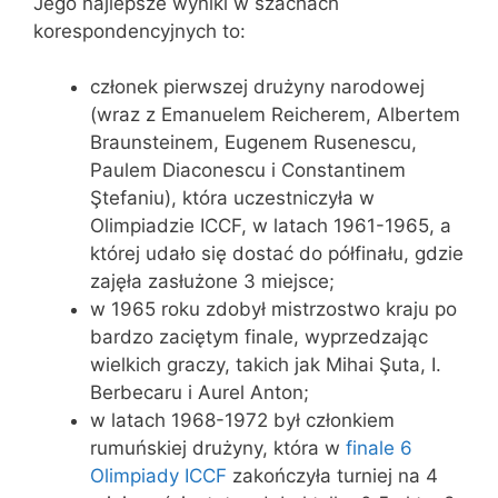
Jego najlepsze wyniki w szachach
korespondencyjnych to:
członek pierwszej drużyny narodowej
(wraz z Emanuelem Reicherem, Albertem
Braunsteinem, Eugenem Rusenescu,
Paulem Diaconescu i Constantinem
Ştefaniu), która uczestniczyła w
Olimpiadzie ICCF, w latach 1961-1965, a
której udało się dostać do półfinału, gdzie
zajęła zasłużone 3 miejsce;
w 1965 roku zdobył mistrzostwo kraju po
bardzo zaciętym finale, wyprzedzając
wielkich graczy, takich jak Mihai Şuta, I.
Berbecaru i Aurel Anton;
w latach 1968-1972 był członkiem
rumuńskiej drużyny, która w
finale 6
Olimpiady ICCF
zakończyła turniej na 4