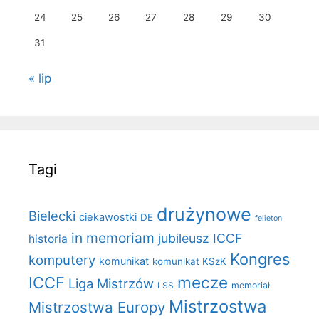
24
25
26
27
28
29
30
31
« lip
Tagi
drużynowe
Bielecki
ciekawostki
DE
felieton
in memoriam
jubileusz ICCF
historia
Kongres
komputery
komunikat
komunikat KSzK
mecze
ICCF
Liga Mistrzów
LSS
memoriał
Mistrzostwa
Mistrzostwa Europy