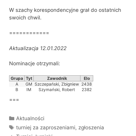
W szachy korespondencyjne grał do ostatnich
swoich chwil.
============
Aktualizacja 12.01.2022
Nominacje otrzymali:
Grupa
Tyt
Zawodnik
Elo
A
GM
Szczepański, Zbigniew
2438
B
IM
Szymański, Robert
2382
===
Kategorie
Aktualności
Tagi
turniej za zaproszeniami
,
zgłoszenia