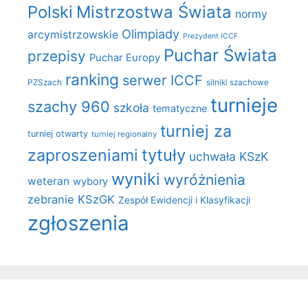
Polski
Mistrzostwa Świata
normy
Olimpiady
arcymistrzowskie
Prezydent ICCF
Puchar Świata
przepisy
Puchar Europy
ranking
serwer ICCF
PZSzach
silniki szachowe
turnieje
szachy 960
szkoła
tematyczne
turniej za
turniej otwarty
turniej regionalny
zaproszeniami
tytuły
uchwała KSzK
wyniki
wyróżnienia
weteran
wybory
zebranie KSzGK
Zespół Ewidencji i Klasyfikacji
zgłoszenia