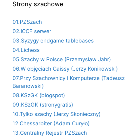
Strony szachowe
01.PZSzach
02.ICCF serwer
03.Syzygy endgame tablebases
04.Lichess
05.Szachy w Polsce (Przemysław Jahr)
06.W objęciach Caissy (Jerzy Konikowski)
07.Przy Szachownicy i Komputerze (Tadeusz
Baranowski)
08.KSzGK (blogspot)
09.KSzGK (stronygratis)
10.Tylko szachy (Jerzy Skonieczny)
12.Chessarbiter (Adam Curyło)
13.Centralny Rejestr PZSzach