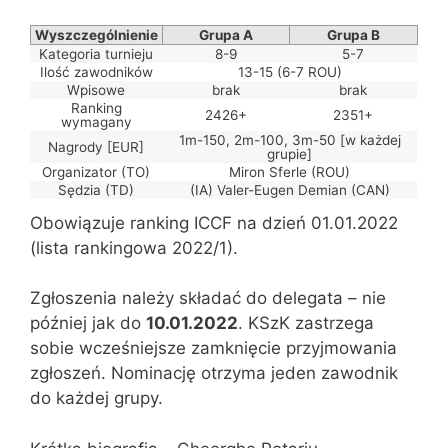
Wyszczególnienie
Grupa A
Grupa B
Kategoria turnieju
8-9
5-7
Ilość zawodników
13-15 (6-7 ROU)
Wpisowe
brak
brak
Ranking
2426+
2351+
wymagany
1m-150, 2m-100, 3m-50 [w każdej
Nagrody [EUR]
grupie]
Organizator (TO)
Miron Sferle (ROU)
Sędzia (TD)
(IA) Valer-Eugen Demian (CAN)
Obowiązuje ranking ICCF na dzień 01.01.2022
(lista rankingowa 2022/1).
Zgłoszenia należy składać do delegata – nie
później jak do
10.01.2022
. KSzK zastrzega
sobie wcześniejsze zamknięcie przyjmowania
zgłoszeń. Nominację otrzyma jeden zawodnik
do każdej grupy.