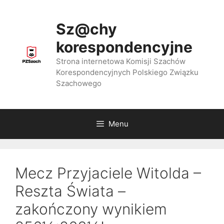
Przejdź
do
Sz@chy
treści
korespondencyjne
Strona internetowa Komisji Szachów
Korespondencyjnych Polskiego Związku
Szachowego
Menu
Mecz Przyjaciele Witolda –
Reszta Świata –
zakończony wynikiem