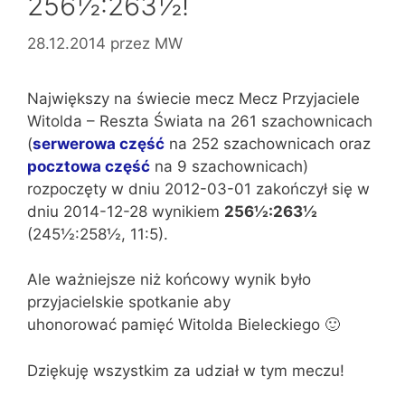
256½:263½!
28.12.2014
przez
MW
Największy na świecie mecz Mecz Przyjaciele
Witolda – Reszta Świata na 261 szachownicach
(
serwerowa część
na 252 szachownicach oraz
pocztowa część
na 9 szachownicach)
rozpoczęty w dniu 2012-03-01 zakończył się w
dniu 2014-12-28 wynikiem
256½:263½
(245½:258½, 11:5).
Ale ważniejsze niż końcowy wynik było
przyjacielskie spotkanie aby
uhonorować pamięć Witolda Bieleckiego 🙂
Dziękuję wszystkim za udział w tym meczu!