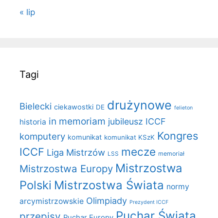
« lip
Tagi
drużynowe
Bielecki
ciekawostki
DE
felieton
in memoriam
jubileusz ICCF
historia
Kongres
komputery
komunikat
komunikat KSzK
mecze
ICCF
Liga Mistrzów
LSS
memoriał
Mistrzostwa
Mistrzostwa Europy
Polski
Mistrzostwa Świata
normy
Olimpiady
arcymistrzowskie
Prezydent ICCF
Puchar Świata
przepisy
Puchar Europy