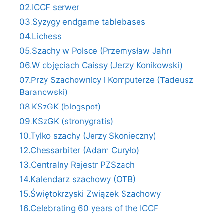
02.ICCF serwer
03.Syzygy endgame tablebases
04.Lichess
05.Szachy w Polsce (Przemysław Jahr)
06.W objęciach Caissy (Jerzy Konikowski)
07.Przy Szachownicy i Komputerze (Tadeusz
Baranowski)
08.KSzGK (blogspot)
09.KSzGK (stronygratis)
10.Tylko szachy (Jerzy Skonieczny)
12.Chessarbiter (Adam Curyło)
13.Centralny Rejestr PZSzach
14.Kalendarz szachowy (OTB)
15.Świętokrzyski Związek Szachowy
16.Celebrating 60 years of the ICCF