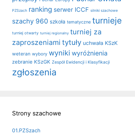
ranking
serwer ICCF
PZSzach
silniki szachowe
turnieje
szachy 960
szkoła
tematyczne
turniej za
turniej otwarty
turniej regionalny
zaproszeniami
tytuły
uchwała KSzK
wyniki
wyróżnienia
weteran
wybory
zebranie KSzGK
Zespół Ewidencji i Klasyfikacji
zgłoszenia
Strony szachowe
01.PZSzach