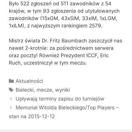
Było 522 zgłoszeń od 511 zawodników z 54
krajów, w tym 93 zgłoszenia od utytułowanych
zawodników (15xGM, 43xSIM, 33xIM, 1xLGM,
1xILM), z najwyższym rankingiem 2579.
Mistrz świata Dr. Fritz Baumbach zaszczycił nas
nawet 2-krotnie: za pośrednictwem serwera
oraz poczty! Również Prezydent ICCF, Eric
Ruch, uczestniczył w tym meczu.
Kategorie
Aktualności
Tagi
Bielecki
,
mecze
,
wyniki
Upływają terminy zapisu do turniejów
Memoriał Witolda Bieleckiego/Top Players –
stan na 2015-12-12