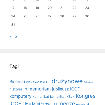
17
18
19
20
21
22
23
24
25
26
27
28
29
30
31
« lip
Tagi
drużynowe
Bielecki
ciekawostki
DE
felieton
in memoriam
jubileusz ICCF
historia
Kongres
komputery
komunikat
komunikat KSzK
mecze
ICCF
Liga Mistrzów
LSS
memoriał