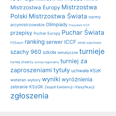
Mistrzostwa
Mistrzostwa Europy
Polski
Mistrzostwa Świata
normy
Olimpiady
arcymistrzowskie
Prezydent ICCF
Puchar Świata
przepisy
Puchar Europy
ranking
serwer ICCF
PZSzach
silniki szachowe
turnieje
szachy 960
szkoła
tematyczne
turniej za
turniej otwarty
turniej regionalny
zaproszeniami
tytuły
uchwała KSzK
wyniki
wyróżnienia
weteran
wybory
zebranie KSzGK
Zespół Ewidencji i Klasyfikacji
zgłoszenia