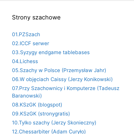
Strony szachowe
01.PZSzach
02.ICCF serwer
03.Syzygy endgame tablebases
04.Lichess
05.Szachy w Polsce (Przemysław Jahr)
06.W objęciach Caissy (Jerzy Konikowski)
07.Przy Szachownicy i Komputerze (Tadeusz
Baranowski)
08.KSzGK (blogspot)
09.KSzGK (stronygratis)
10.Tylko szachy (Jerzy Skonieczny)
12.Chessarbiter (Adam Curyło)