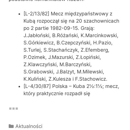
[L-2/13/82] Mecz międzypaństwowy z
Kubą rozpoczął się na 20 szachownicach
po 2 partie 1982-09-15. Grają:
J.Jabłoński, B.Różański, K.Marcinkowski,
S.Górkiewicz, B.Czepczyński, H.Pazio,
S.Turlej, S.Stachańczyk, Z.Efemberg,
P.Ozimek, J.Mazurski, Z.Łopiński,
Z.Klawczyński, M.Barczyński,
S.Grabowski, J.Balzyt, M.Milewski,
K.Kuliński, Z.Kulesza i F.Stachowicz.
[L-4/30/87] Polska – Kuba 2½:1½; mecz,
który praktycznie rozpadł się
===
Kategorie
Aktualności