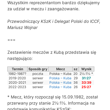
Wszystkim reprezentantom bardzo dziękujemy
za udział w meczu i zaangażowanie.
Przewodniczący KSzK i Delegat Polski do ICCF,
Mariusz Wojnar
===
Zestawienie meczów z Kubą przedstawia się
następująco:
Termin
Sposób gry
Mecz
sz
Wynik
1982-1987?
poczta
Polska – Kuba
20
2½:1½ *
2019-2020
serwer
Polska – Kuba
29
31:27
2020-2021
serwer
Polska – Kuba
36
33:39
2022-2023
serwer
Polska – Kuba
26
25:27
* Mecz, który rozpoczął się 15.09.1982, został
przerwany przy stanie 2½:1½. Informacja na
podstawie komunikatów KSzGK: