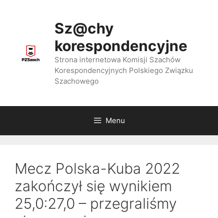
Przejdź
do
Sz@chy
treści
korespondencyjne
Strona internetowa Komisji Szachów
Korespondencyjnych Polskiego Związku
Szachowego
Menu
Mecz Polska-Kuba 2022
zakończył się wynikiem
25,0:27,0 – przegraliśmy