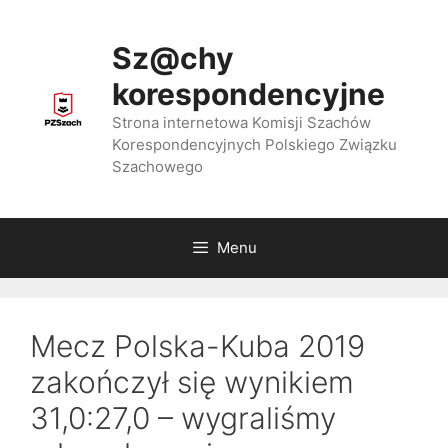
Przejdź
do
Sz@chy
treści
korespondencyjne
Strona internetowa Komisji Szachów
Korespondencyjnych Polskiego Związku
Szachowego
Menu
Mecz Polska-Kuba 2019
zakończył się wynikiem
31,0:27,0 – wygraliśmy