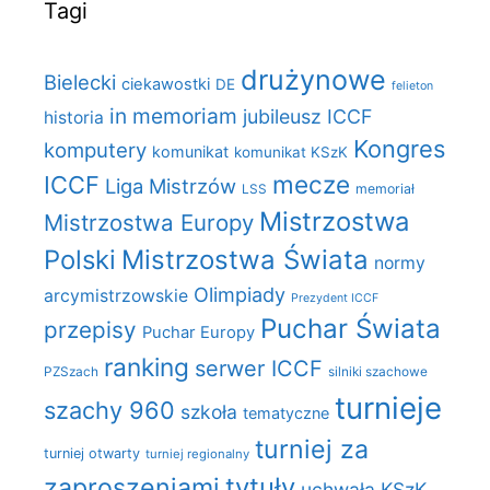
Tagi
drużynowe
Bielecki
ciekawostki
DE
felieton
in memoriam
jubileusz ICCF
historia
Kongres
komputery
komunikat
komunikat KSzK
mecze
ICCF
Liga Mistrzów
LSS
memoriał
Mistrzostwa
Mistrzostwa Europy
Polski
Mistrzostwa Świata
normy
Olimpiady
arcymistrzowskie
Prezydent ICCF
Puchar Świata
przepisy
Puchar Europy
ranking
serwer ICCF
PZSzach
silniki szachowe
turnieje
szachy 960
szkoła
tematyczne
turniej za
turniej otwarty
turniej regionalny
zaproszeniami
tytuły
uchwała KSzK