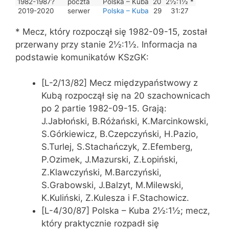
1982-1987?
poczta
Polska – Kuba
20
2½:1½ *
2019-2020
serwer
Polska – Kuba
29
31:27
* Mecz, który rozpoczął się 1982-09-15, został
przerwany przy stanie 2½:1½. Informacja na
podstawie komunikatów KSzGK:
[L-2/13/82] Mecz międzypaństwowy z
Kubą rozpoczął się na 20 szachownicach
po 2 partie 1982-09-15. Grają:
J.Jabłoński, B.Różański, K.Marcinkowski,
S.Górkiewicz, B.Czepczyński, H.Pazio,
S.Turlej, S.Stachańczyk, Z.Efemberg,
P.Ozimek, J.Mazurski, Z.Łopiński,
Z.Klawczyński, M.Barczyński,
S.Grabowski, J.Balzyt, M.Milewski,
K.Kuliński, Z.Kulesza i F.Stachowicz.
[L-4/30/87] Polska – Kuba 2½:1½; mecz,
który praktycznie rozpadł się