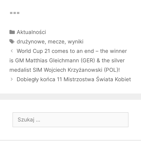
===
Kategorie
Aktualności
Tagi
drużynowe
,
mecze
,
wyniki
World Cup 21 comes to an end – the winner
is GM Matthias Gleichmann (GER) & the silver
medalist SIM Wojciech Krzyżanowski (POL)!
Dobiegły końca 11 Mistrzostwa Świata Kobiet
Szukaj: