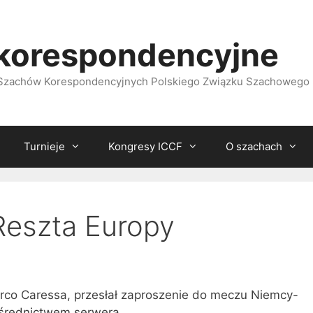
korespondencyjne
i Szachów Korespondencyjnych Polskiego Związku Szachowego
Turnieje
Kongresy ICCF
O szachach
eszta Europy
arco Caressa, przesłał zaproszenie do meczu Niemcy-
średnictwem serwera.