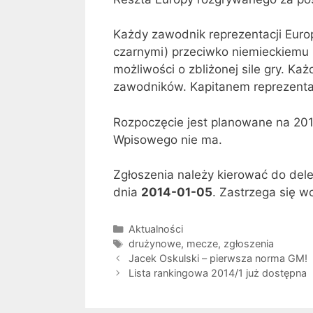
Każdy zawodnik reprezentacji Europ
czarnymi) przeciwko niemieckiemu 
możliwości o zbliżonej sile gry. Ka
zawodników. Kapitanem reprezentacj
Rozpoczęcie jest planowane na 20
Wpisowego nie ma.
Zgłoszenia należy kierować do del
dnia
2014-01-05
. Zastrzega się w
Kategorie
Aktualności
Tagi
drużynowe
,
mecze
,
zgłoszenia
Jacek Oskulski – pierwsza norma GM!
Lista rankingowa 2014/1 już dostępna