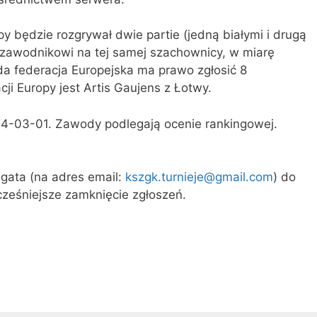
y będzie rozgrywał dwie partie (jedną białymi i drugą
zawodnikowi na tej samej szachownicy, w miarę
żda federacja Europejska ma prawo zgłosić 8
i Europy jest Artis Gaujens z Łotwy.
14-03-01. Zawody podlegają ocenie rankingowej.
egata (na adres email:
kszgk.turnieje@gmail.com
) do
cześniejsze zamknięcie zgłoszeń.