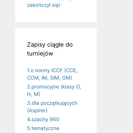
zakończył się!
Zapisy ciągłe do
turniejów
1.o normy ICCF (CCE,
CCM, IM, SIM, GM)
2.promocyjne (klasy O,
H, M)
3.dla początkujących
(Aspirer)
4.szachy 960
5.tematyczne