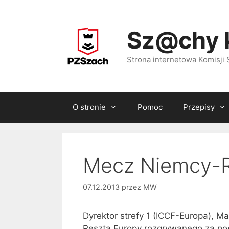
Przejdź
do
Sz@chy 
treści
Strona internetowa Komisj
O stronie
Pomoc
Przepisy
Mecz Niemcy-R
07.12.2013
przez
MW
Dyrektor strefy 1 (ICCF-Europa), M
Reszta Europy rozgrywanego za po