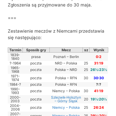
Zgłoszenia są przyjmowane do 30 maja.
===
Zestawienie meczów z Niemcami przedstawia
się następująco:
Termin
Sposób gry
Mecz
sz
Wynik
1839-
prasa
Poznań – Berlin
0:2
1840
?-1964
poczta
NRD – Polska
25
31:19
1965-
poczta
Polska – NRD
25
26½:23½
1968
1971-
poczta
Polska – RFN
30
30:30
1974
1984-?
poczta
Polska – RFN
?:?
1990-
poczta
Niemcy – Polska
30
41:19
1993
2000-
Szlezwik-Holsztyn
poczta
20
19½:20½
2003
– Górny Śląsk
2004-
poczta
Niemcy – Polska
25
26:24
2006
2007-
serwer
Niemcy – Polska
25
29½:20½