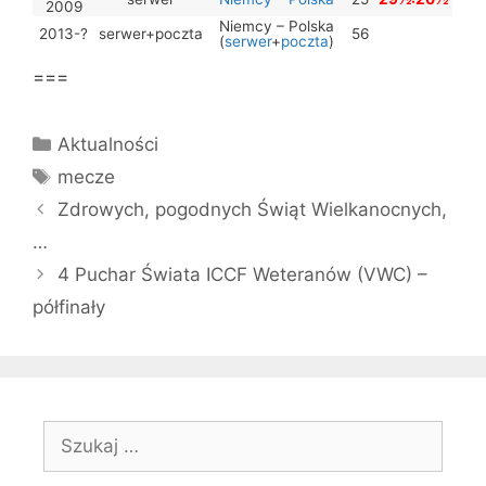
2009
Niemcy – Polska
2013-?
serwer+poczta
56
(
serwer
+
poczta
)
===
Kategorie
Aktualności
Tagi
mecze
Zdrowych, pogodnych Świąt Wielkanocnych,
…
4 Puchar Świata ICCF Weteranów (VWC) –
półfinały
Szukaj: