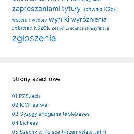
zaproszeniami
tytuły
uchwała KSzK
wyniki
wyróżnienia
weteran
wybory
zebranie KSzGK
Zespół Ewidencji i Klasyfikacji
zgłoszenia
Strony szachowe
01.PZSzach
02.ICCF serwer
03.Syzygy endgame tablebases
04.Lichess
05.Szachy w Polsce (Przemysław Jahr)