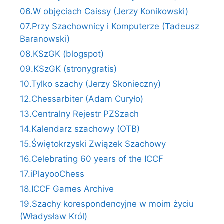
06.W objęciach Caissy (Jerzy Konikowski)
07.Przy Szachownicy i Komputerze (Tadeusz
Baranowski)
08.KSzGK (blogspot)
09.KSzGK (stronygratis)
10.Tylko szachy (Jerzy Skonieczny)
12.Chessarbiter (Adam Curyło)
13.Centralny Rejestr PZSzach
14.Kalendarz szachowy (OTB)
15.Świętokrzyski Związek Szachowy
16.Celebrating 60 years of the ICCF
17.iPlayooChess
18.ICCF Games Archive
19.Szachy korespondencyjne w moim życiu
(Władysław Król)