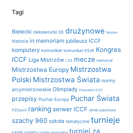
Tagi
drużynowe
Bielecki
ciekawostki
DE
felieton
in memoriam
jubileusz ICCF
historia
Kongres
komputery
komunikat
komunikat KSzK
mecze
ICCF
Liga Mistrzów
LSS
memoriał
Mistrzostwa
Mistrzostwa Europy
Polski
Mistrzostwa Świata
normy
Olimpiady
arcymistrzowskie
Prezydent ICCF
Puchar Świata
przepisy
Puchar Europy
ranking
serwer ICCF
PZSzach
silniki szachowe
turnieje
szachy 960
szkoła
tematyczne
turniej za
turniej otwarty
turniej regionalny