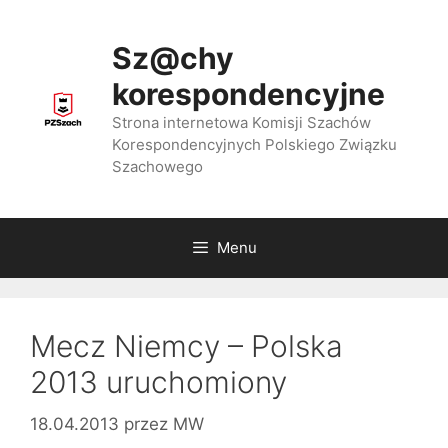
Przejdź
do
Sz@chy
treści
korespondencyjne
Strona internetowa Komisji Szachów
Korespondencyjnych Polskiego Związku
Szachowego
Menu
Mecz Niemcy – Polska
2013 uruchomiony
18.04.2013
przez
MW