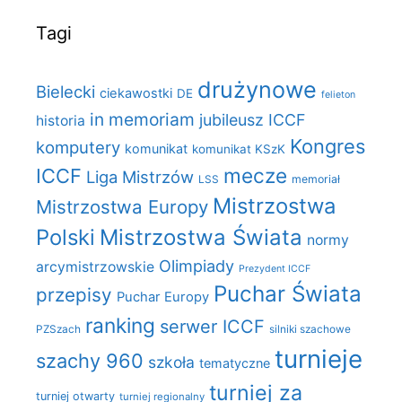
Tagi
drużynowe
Bielecki
ciekawostki
DE
felieton
in memoriam
jubileusz ICCF
historia
Kongres
komputery
komunikat
komunikat KSzK
mecze
ICCF
Liga Mistrzów
LSS
memoriał
Mistrzostwa
Mistrzostwa Europy
Polski
Mistrzostwa Świata
normy
Olimpiady
arcymistrzowskie
Prezydent ICCF
Puchar Świata
przepisy
Puchar Europy
ranking
serwer ICCF
PZSzach
silniki szachowe
turnieje
szachy 960
szkoła
tematyczne
turniej za
turniej otwarty
turniej regionalny