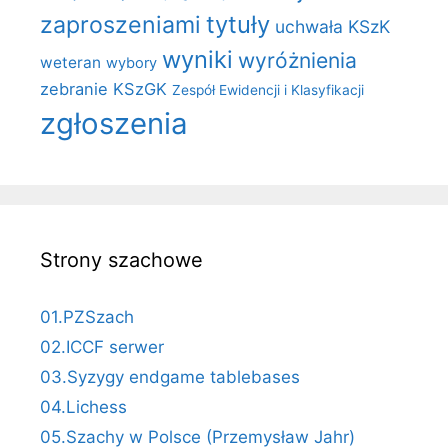
zaproszeniami
tytuły
uchwała KSzK
wyniki
wyróżnienia
weteran
wybory
zebranie KSzGK
Zespół Ewidencji i Klasyfikacji
zgłoszenia
Strony szachowe
01.PZSzach
02.ICCF serwer
03.Syzygy endgame tablebases
04.Lichess
05.Szachy w Polsce (Przemysław Jahr)