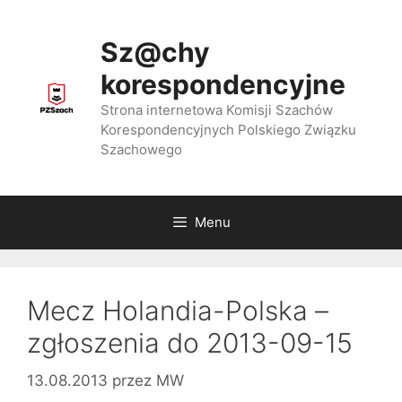
Przejdź
do
Sz@chy
treści
korespondencyjne
Strona internetowa Komisji Szachów
Korespondencyjnych Polskiego Związku
Szachowego
Menu
Mecz Holandia-Polska –
zgłoszenia do 2013-09-15
13.08.2013
przez
MW