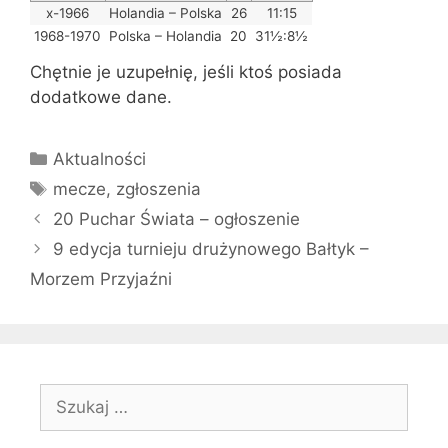
x-1966
Holandia – Polska
26
11:15
1968-1970
Polska – Holandia
20
31½:8½
Chętnie je uzupełnię, jeśli ktoś posiada
dodatkowe dane.
Kategorie
Aktualności
Tagi
mecze
,
zgłoszenia
20 Puchar Świata – ogłoszenie
9 edycja turnieju drużynowego Bałtyk –
Morzem Przyjaźni
Szukaj: