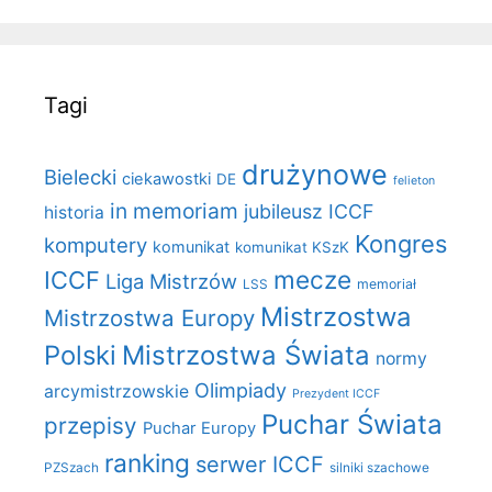
Tagi
drużynowe
Bielecki
ciekawostki
DE
felieton
in memoriam
jubileusz ICCF
historia
Kongres
komputery
komunikat
komunikat KSzK
mecze
ICCF
Liga Mistrzów
LSS
memoriał
Mistrzostwa
Mistrzostwa Europy
Polski
Mistrzostwa Świata
normy
Olimpiady
arcymistrzowskie
Prezydent ICCF
Puchar Świata
przepisy
Puchar Europy
ranking
serwer ICCF
PZSzach
silniki szachowe