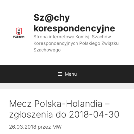
Przejdź
do
Sz@chy
treści
korespondencyjne
Strona internetowa Komisji Szachów
Korespondencyjnych Polskiego Związku
Szachowego
Menu
Mecz Polska-Holandia –
zgłoszenia do 2018-04-30
26.03.2018
przez
MW