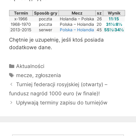
Termin
Sposób gry
Mecz
sz
Wynik
x-1966
poczta
Holandia – Polska
26
11:15
1968-1970
poczta
Polska – Holandia
20
31½:8½
2013-2015
serwer
Polska – Holandia
45
55½:34½
Chętnie je uzupełnię, jeśli ktoś posiada
dodatkowe dane.
Kategorie
Aktualności
Tagi
mecze
,
zgłoszenia
Turniej federacji rosyjskiej (otwarty) –
fundusz nagród 1000 euro (w finale)!
Upływają terminy zapisu do turniejów