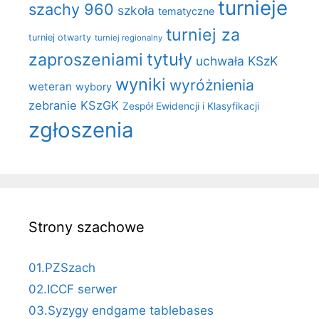
turnieje
szachy 960
szkoła
tematyczne
turniej za
turniej otwarty
turniej regionalny
zaproszeniami
tytuły
uchwała KSzK
wyniki
wyróżnienia
weteran
wybory
zebranie KSzGK
Zespół Ewidencji i Klasyfikacji
zgłoszenia
Strony szachowe
01.PZSzach
02.ICCF serwer
03.Syzygy endgame tablebases