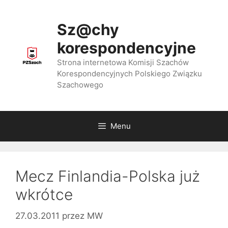
Przejdź
do
Sz@chy
treści
korespondencyjne
Strona internetowa Komisji Szachów
Korespondencyjnych Polskiego Związku
Szachowego
Menu
Mecz Finlandia-Polska już
wkrótce
27.03.2011
przez
MW