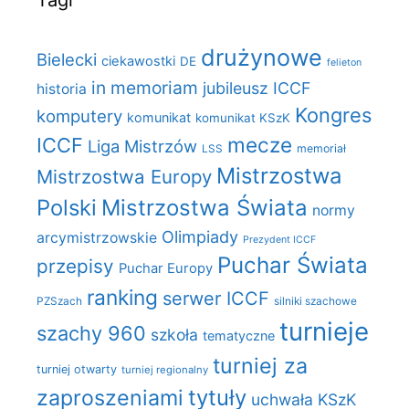
Tagi
drużynowe
Bielecki
ciekawostki
DE
felieton
in memoriam
jubileusz ICCF
historia
Kongres
komputery
komunikat
komunikat KSzK
mecze
ICCF
Liga Mistrzów
LSS
memoriał
Mistrzostwa
Mistrzostwa Europy
Polski
Mistrzostwa Świata
normy
Olimpiady
arcymistrzowskie
Prezydent ICCF
Puchar Świata
przepisy
Puchar Europy
ranking
serwer ICCF
PZSzach
silniki szachowe
turnieje
szachy 960
szkoła
tematyczne
turniej za
turniej otwarty
turniej regionalny
zaproszeniami
tytuły
uchwała KSzK