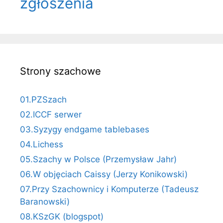
zgłoszenia
Strony szachowe
01.PZSzach
02.ICCF serwer
03.Syzygy endgame tablebases
04.Lichess
05.Szachy w Polsce (Przemysław Jahr)
06.W objęciach Caissy (Jerzy Konikowski)
07.Przy Szachownicy i Komputerze (Tadeusz
Baranowski)
08.KSzGK (blogspot)