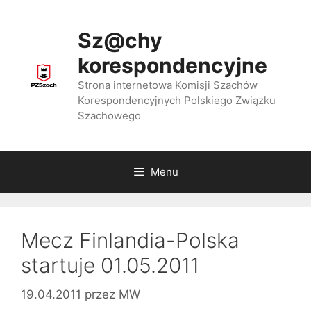
Przejdź
do
Sz@chy
treści
korespondencyjne
Strona internetowa Komisji Szachów
Korespondencyjnych Polskiego Związku
Szachowego
Menu
Mecz Finlandia-Polska
startuje 01.05.2011
19.04.2011
przez
MW