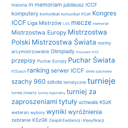
in memoriam
jubileusz ICCF
historia
Kongres
komputery
komunikat
komunikat KSzK
mecze
ICCF
Liga Mistrzów
LSS
memoriał
Mistrzostwa
Mistrzostwa Europy
Polski
Mistrzostwa Świata
normy
Olimpiady
arcymistrzowskie
Prezydent ICCF
Puchar Świata
przepisy
Puchar Europy
ranking
serwer ICCF
PZSzach
silniki szachowe
turnieje
szachy 960
szkoła
tematyczne
turniej za
turniej otwarty
turniej regionalny
zaproszeniami
tytuły
uchwała KSzK
wyniki
wyróżnienia
weteran
wybory
zebranie KSzGK
Zespół Ewidencji i Klasyfikacji