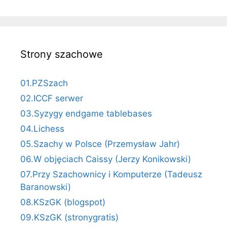
Strony szachowe
01.PZSzach
02.ICCF serwer
03.Syzygy endgame tablebases
04.Lichess
05.Szachy w Polsce (Przemysław Jahr)
06.W objęciach Caissy (Jerzy Konikowski)
07.Przy Szachownicy i Komputerze (Tadeusz
Baranowski)
08.KSzGK (blogspot)
09.KSzGK (stronygratis)