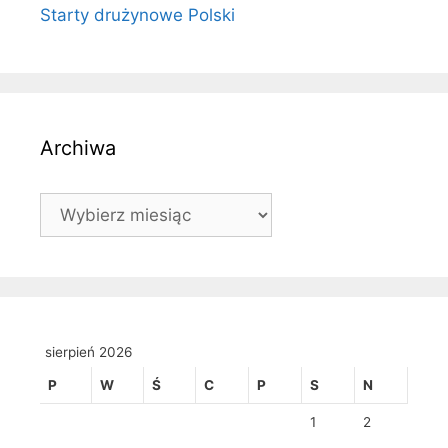
Starty drużynowe Polski
Archiwa
Archiwa
sierpień 2026
P
W
Ś
C
P
S
N
1
2