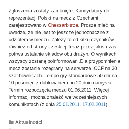
Zgłoszenia
zostały zamknięte.
Kandydatury
do
reprezentacji Polski na mecz z Czechami
zarejestrowano w
Chessarbitrze
. Proszę mieć na
uwadze, że nie jest to jeszcze jednoznaczne z
udziałem w meczu. Zależy to od kilku czynników,
również od strony czeskiej.
Teraz przez jakiś czas
potrwa ustalanie składów obu drużyn. O wynikach
wszyscy zostaną poinformowani.
Dla przypomnienia
mecz zostanie rozegrany na serwerze ICCF na 30
szachownicach. Tempo gry standardowe 50 dni na
10 posunięć z dublowaniem po 20 dniu namysłu.
Termin rozpoczęcia meczu 01.06.2011.
Więcej
informacji można znaleźć we wcześniejszych
komunikatach (z dnia
25.01.2011
,
17.02.2011
).
Kategorie
Aktualności