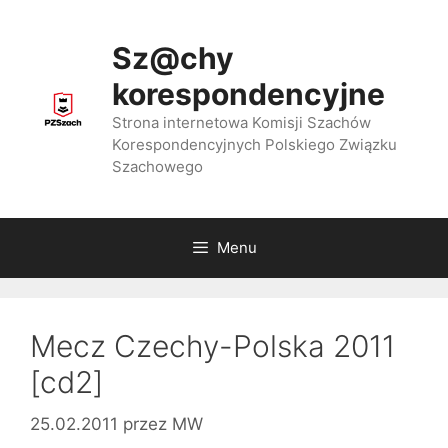
Przejdź
do
Sz@chy
treści
korespondencyjne
Strona internetowa Komisji Szachów
Korespondencyjnych Polskiego Związku
Szachowego
Menu
Mecz Czechy-Polska 2011
[cd2]
25.02.2011
przez
MW