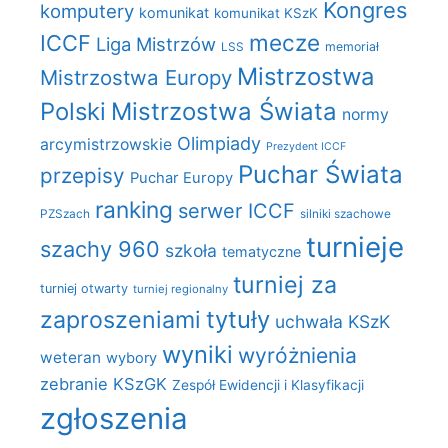
Kongres
komputery
komunikat
komunikat KSzK
mecze
ICCF
Liga Mistrzów
LSS
memoriał
Mistrzostwa
Mistrzostwa Europy
Polski
Mistrzostwa Świata
normy
Olimpiady
arcymistrzowskie
Prezydent ICCF
Puchar Świata
przepisy
Puchar Europy
ranking
serwer ICCF
PZSzach
silniki szachowe
turnieje
szachy 960
szkoła
tematyczne
turniej za
turniej otwarty
turniej regionalny
zaproszeniami
tytuły
uchwała KSzK
wyniki
wyróżnienia
weteran
wybory
zebranie KSzGK
Zespół Ewidencji i Klasyfikacji
zgłoszenia