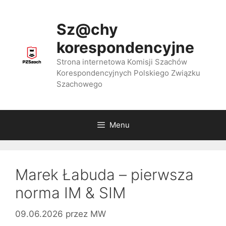
Przejdź
do
Sz@chy
treści
korespondencyjne
Strona internetowa Komisji Szachów
Korespondencyjnych Polskiego Związku
Szachowego
Menu
Marek Łabuda – pierwsza
norma IM & SIM
09.06.2026
przez
MW