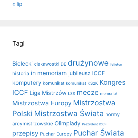
« lip
Tagi
drużynowe
Bielecki
ciekawostki
DE
felieton
in memoriam
jubileusz ICCF
historia
Kongres
komputery
komunikat
komunikat KSzK
mecze
ICCF
Liga Mistrzów
LSS
memoriał
Mistrzostwa
Mistrzostwa Europy
Polski
Mistrzostwa Świata
normy
Olimpiady
arcymistrzowskie
Prezydent ICCF
Puchar Świata
przepisy
Puchar Europy