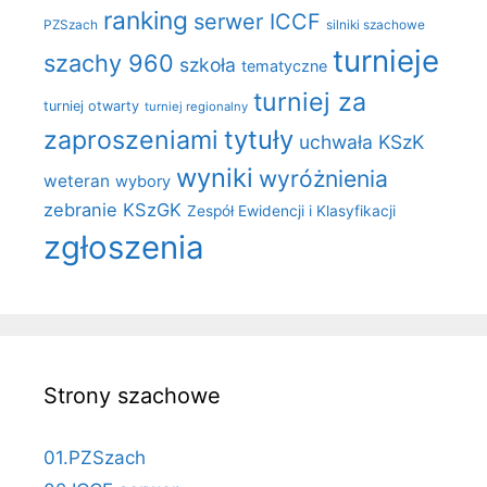
ranking
serwer ICCF
PZSzach
silniki szachowe
turnieje
szachy 960
szkoła
tematyczne
turniej za
turniej otwarty
turniej regionalny
zaproszeniami
tytuły
uchwała KSzK
wyniki
wyróżnienia
weteran
wybory
zebranie KSzGK
Zespół Ewidencji i Klasyfikacji
zgłoszenia
Strony szachowe
01.PZSzach