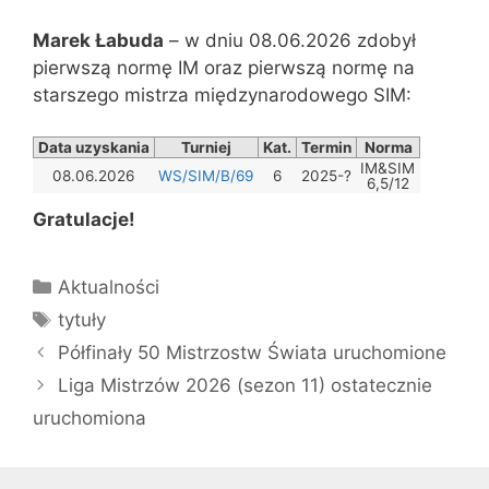
Marek Łabuda
– w dniu 08.06.2026 zdobył
pierwszą normę IM oraz pierwszą normę na
starszego mistrza międzynarodowego SIM:
Data uzyskania
Turniej
Kat.
Termin
Norma
Wynik
IM&SIM
08.06.2026
WS/SIM/B/69
6
2025-?
6,5
6,5/12
Gratulacje!
Kategorie
Aktualności
Tagi
tytuły
Półfinały 50 Mistrzostw Świata uruchomione
Liga Mistrzów 2026 (sezon 11) ostatecznie
uruchomiona