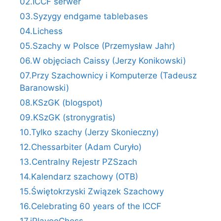
02.ICCF serwer
03.Syzygy endgame tablebases
04.Lichess
05.Szachy w Polsce (Przemysław Jahr)
06.W objęciach Caissy (Jerzy Konikowski)
07.Przy Szachownicy i Komputerze (Tadeusz
Baranowski)
08.KSzGK (blogspot)
09.KSzGK (stronygratis)
10.Tylko szachy (Jerzy Skonieczny)
12.Chessarbiter (Adam Curyło)
13.Centralny Rejestr PZSzach
14.Kalendarz szachowy (OTB)
15.Świętokrzyski Związek Szachowy
16.Celebrating 60 years of the ICCF