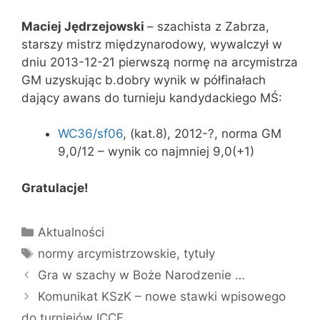
Maciej Jędrzejowski
– szachista z Zabrza,
starszy mistrz międzynarodowy, wywalczył w
dniu 2013-12-21 pierwszą normę na arcymistrza
GM uzyskując b.dobry wynik w półfinałach
dający awans do turnieju kandydackiego MŚ:
WC36/sf06
, (kat.8), 2012-?, norma GM
9,0/12 – wynik co najmniej 9,0(+1)
Gratulacje!
Kategorie
Aktualności
Tagi
normy arcymistrzowskie
,
tytuły
Gra w szachy w Boże Narodzenie …
Komunikat KSzK – nowe stawki wpisowego
do turniejów ICCF