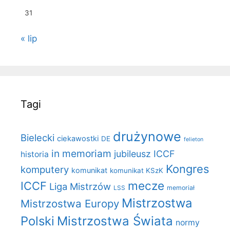
31
« lip
Tagi
drużynowe
Bielecki
ciekawostki
DE
felieton
in memoriam
jubileusz ICCF
historia
Kongres
komputery
komunikat
komunikat KSzK
mecze
ICCF
Liga Mistrzów
LSS
memoriał
Mistrzostwa
Mistrzostwa Europy
Polski
Mistrzostwa Świata
normy