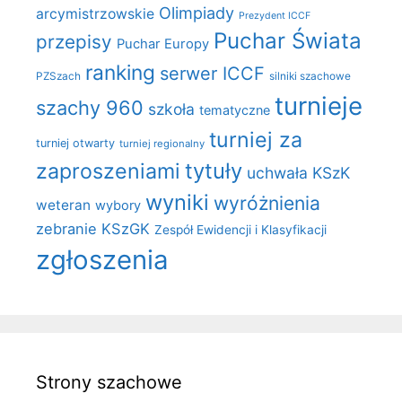
Olimpiady
arcymistrzowskie
Prezydent ICCF
Puchar Świata
przepisy
Puchar Europy
ranking
serwer ICCF
PZSzach
silniki szachowe
turnieje
szachy 960
szkoła
tematyczne
turniej za
turniej otwarty
turniej regionalny
zaproszeniami
tytuły
uchwała KSzK
wyniki
wyróżnienia
weteran
wybory
zebranie KSzGK
Zespół Ewidencji i Klasyfikacji
zgłoszenia
Strony szachowe