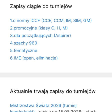
Zapisy ciągłe do turniejów
1.o normy ICCF (CCE, CCM, IM, SIM, GM)
2.promocyjne (klasy O, H, M)
3.dla początkujących (Aspirer)
4.szachy 960
5.tematyczne
6.IME (open, eliminacje)
Aktualnie trwają zapisy do turniejów
Mistrzostwa Świata 2026 (turniej
kandydacki)
-zapisy do 15.08.2026; -start: