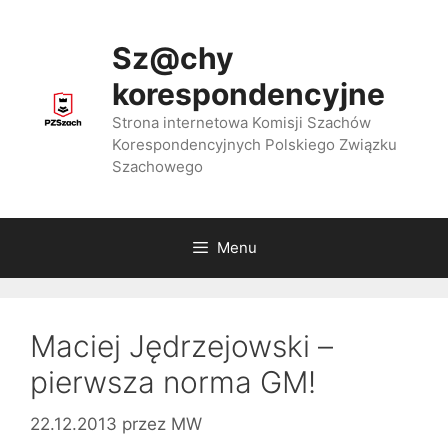
Przejdź
do
Sz@chy
treści
korespondencyjne
Strona internetowa Komisji Szachów
Korespondencyjnych Polskiego Związku
Szachowego
Menu
Maciej Jędrzejowski –
pierwsza norma GM!
22.12.2013
przez
MW