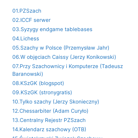
01.PZSzach
02.ICCF serwer
03.Syzygy endgame tablebases
04.Lichess
05.Szachy w Polsce (Przemysław Jahr)
06.W objęciach Caissy (Jerzy Konikowski)
07.Przy Szachownicy i Komputerze (Tadeusz
Baranowski)
08.KSzGK (blogspot)
09.KSzGK (stronygratis)
10.Tylko szachy (Jerzy Skonieczny)
12.Chessarbiter (Adam Curyło)
13.Centralny Rejestr PZSzach
14.Kalendarz szachowy (OTB)