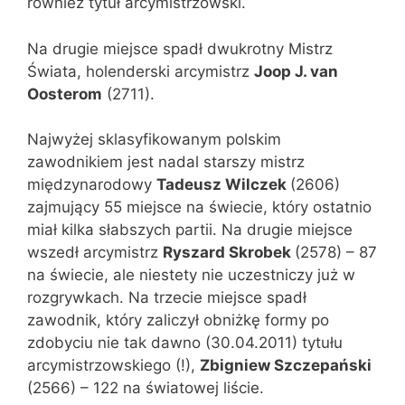
również tytuł arcymistrzowski.
Na drugie miejsce spadł dwukrotny Mistrz
Świata, holenderski arcymistrz
Joop J. van
Oosterom
(2711).
Najwyżej sklasyfikowanym polskim
zawodnikiem jest nadal starszy mistrz
międzynarodowy
Tadeusz Wilczek
(2606)
zajmujący 55 miejsce na świecie, który ostatnio
miał kilka słabszych partii. Na drugie miejsce
wszedł arcymistrz
Ryszard Skrobek
(2578) – 87
na świecie, ale niestety nie uczestniczy już w
rozgrywkach. Na trzecie miejsce spadł
zawodnik, który zaliczył obniżkę formy po
zdobyciu nie tak dawno (30.04.2011) tytułu
arcymistrzowskiego (!),
Zbigniew Szczepański
(2566) – 122 na światowej liście.