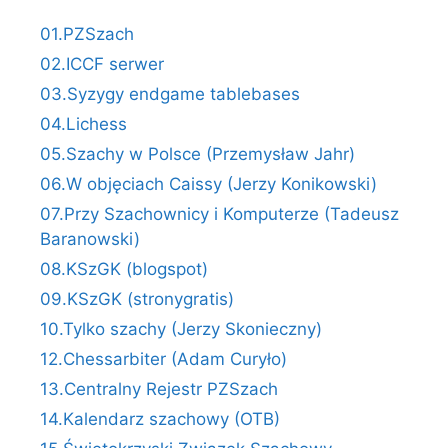
01.PZSzach
02.ICCF serwer
03.Syzygy endgame tablebases
04.Lichess
05.Szachy w Polsce (Przemysław Jahr)
06.W objęciach Caissy (Jerzy Konikowski)
07.Przy Szachownicy i Komputerze (Tadeusz
Baranowski)
08.KSzGK (blogspot)
09.KSzGK (stronygratis)
10.Tylko szachy (Jerzy Skonieczny)
12.Chessarbiter (Adam Curyło)
13.Centralny Rejestr PZSzach
14.Kalendarz szachowy (OTB)