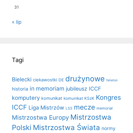
31
« lip
Tagi
drużynowe
Bielecki
ciekawostki
DE
felieton
in memoriam
jubileusz ICCF
historia
Kongres
komputery
komunikat
komunikat KSzK
mecze
ICCF
Liga Mistrzów
LSS
memoriał
Mistrzostwa
Mistrzostwa Europy
Polski
Mistrzostwa Świata
normy