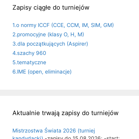
Zapisy ciągłe do turniejów
1.o normy ICCF (CCE, CCM, IM, SIM, GM)
2.promocyjne (klasy O, H, M)
3.dla początkujących (Aspirer)
4.szachy 960
5.tematyczne
6.IME (open, eliminacje)
Aktualnie trwają zapisy do turniejów
Mistrzostwa Świata 2026 (turniej
kandydacki)
-zapisy do 15.08.2026; -start: