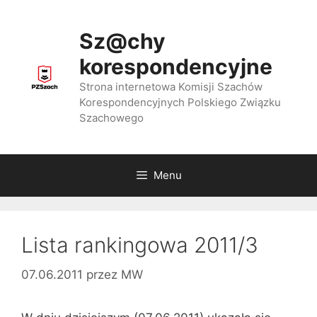
Przejdź
do
Sz@chy
treści
korespondencyjne
Strona internetowa Komisji Szachów
Korespondencyjnych Polskiego Związku
Szachowego
Menu
Lista rankingowa 2011/3
07.06.2011
przez
MW