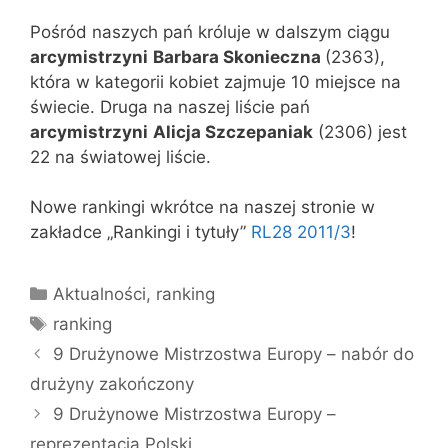
Pośród naszych pań króluje w dalszym ciągu
arcymistrzyni
Barbara Skonieczna
(2363),
która w kategorii kobiet zajmuje 10 miejsce na
świecie. Druga na naszej liście pań
arcymistrzyni
Alicja Szczepaniak
(2306) jest
22 na światowej liście.
Nowe rankingi wkrótce na naszej stronie w
zakładce „Rankingi i tytuły”
RL28 2011/3
!
Kategorie
Aktualności
,
ranking
Tagi
ranking
9 Drużynowe Mistrzostw​a Europy – nabór do
drużyny zakończony
9 Drużynowe Mistrzostw​a Europy –
reprezentacja Polski