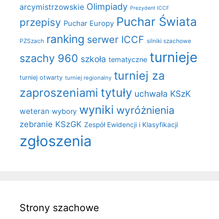
Olimpiady
arcymistrzowskie
Prezydent ICCF
Puchar Świata
przepisy
Puchar Europy
ranking
serwer ICCF
PZSzach
silniki szachowe
turnieje
szachy 960
szkoła
tematyczne
turniej za
turniej otwarty
turniej regionalny
zaproszeniami
tytuły
uchwała KSzK
wyniki
wyróżnienia
weteran
wybory
zebranie KSzGK
Zespół Ewidencji i Klasyfikacji
zgłoszenia
Strony szachowe