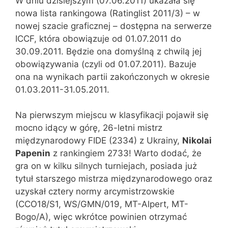
W dniu dzisiejszym (07.06.2011) ukazała się
nowa lista rankingowa (Ratinglist 2011/3) – w
nowej szacie graficznej – dostępna na serwerze
ICCF, która obowiązuje od 01.07.2011 do
30.09.2011. Będzie ona domyślną z chwilą jej
obowiązywania (czyli od 01.07.2011). Bazuje
ona na wynikach partii zakończonych w okresie
01.03.2011-31.05.2011.
Na pierwszym miejscu w klasyfikacji pojawił się
mocno idący w górę, 26-letni mistrz
międzynarodowy FIDE (2334) z Ukrainy,
Nikolai
Papenin
z rankingiem 2733! Warto dodać, że
gra on w kilku silnych turniejach, posiada już
tytuł starszego mistrza międzynarodowego oraz
uzyskał cztery normy arcymistrzowskie
(CCO18/S1, WS/GMN/019, MT-Alpert, MT-
Bogo/A), więc wkrótce powinien otrzymać