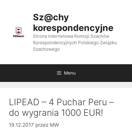
Przejdź
do
Sz@chy
treści
korespondencyjne
Strona internetowa Komisji Szachów
Korespondencyjnych Polskiego Związku
Szachowego
Menu
LIPEAD – 4 Puchar Peru –
do wygrania 1000 EUR!
19.12.2017
przez
MW