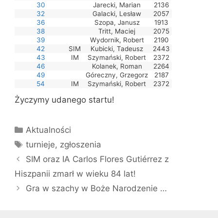
30
Jarecki, Marian
2136
32
Galacki, Lesław
2057
36
Szopa, Janusz
1913
38
Tritt, Maciej
2075
39
Wydornik, Robert
2190
42
SIM
Kubicki, Tadeusz
2443
43
IM
Szymański, Robert
2372
46
Kolanek, Roman
2264
49
Góreczny, Grzegorz
2187
54
IM
Szymański, Robert
2372
Życzymy udanego startu!
Kategorie
Aktualności
Tagi
turnieje
,
zgłoszenia
SIM oraz IA Carlos Flores Gutiérrez z
Hiszpanii zmarł w wieku 84 lat!
Gra w szachy w Boże Narodzenie …