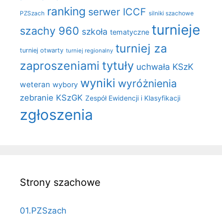
ranking
serwer ICCF
PZSzach
silniki szachowe
turnieje
szachy 960
szkoła
tematyczne
turniej za
turniej otwarty
turniej regionalny
zaproszeniami
tytuły
uchwała KSzK
wyniki
wyróżnienia
weteran
wybory
zebranie KSzGK
Zespół Ewidencji i Klasyfikacji
zgłoszenia
Strony szachowe
01.PZSzach