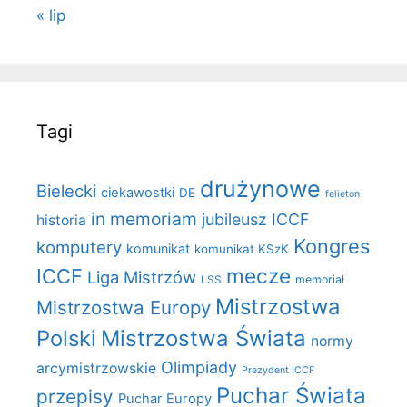
« lip
Tagi
drużynowe
Bielecki
ciekawostki
DE
felieton
in memoriam
jubileusz ICCF
historia
Kongres
komputery
komunikat
komunikat KSzK
mecze
ICCF
Liga Mistrzów
LSS
memoriał
Mistrzostwa
Mistrzostwa Europy
Polski
Mistrzostwa Świata
normy
Olimpiady
arcymistrzowskie
Prezydent ICCF
Puchar Świata
przepisy
Puchar Europy