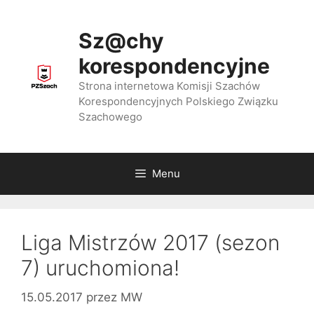
Przejdź
do
Sz@chy
treści
korespondencyjne
Strona internetowa Komisji Szachów
Korespondencyjnych Polskiego Związku
Szachowego
Menu
Liga Mistrzów 2017 (sezon
7) uruchomiona!
15.05.2017
przez
MW