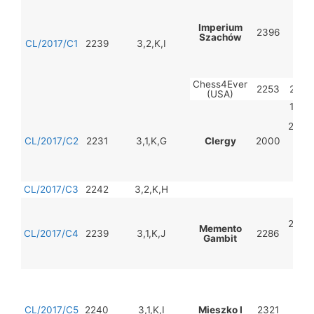
2.
Gr
Imperium
2396
Szachów
3
CL/2017/C1
2239
3,2,K,I
4.R
Chess4Ever
2253
2.A.S
(USA)
1.D.
2.K.
CL/2017/C2
2231
3,1,K,G
Clergy
2000
3.F
4.
(S
CL/2017/C3
2242
3,2,K,H
1.N
2.D.F
Memento
CL/2017/C4
2239
3,1,K,J
2286
3.R
Gambit
(RU
4.C
(R
1.
2.
CL/2017/C5
2240
3,1,K,I
Mieszko I
2321