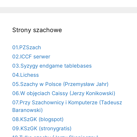
Strony szachowe
01.PZSzach
02.ICCF serwer
03.Syzygy endgame tablebases
04.Lichess
05.Szachy w Polsce (Przemysław Jahr)
06.W objęciach Caissy (Jerzy Konikowski)
07.Przy Szachownicy i Komputerze (Tadeusz
Baranowski)
08.KSzGK (blogspot)
09.KSzGK (stronygratis)