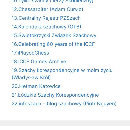
10.Tylko szachy (Jerzy Skonieczny)
12.Chessarbiter (Adam Curyło)
13.Centralny Rejestr PZSzach
14.Kalendarz szachowy (OTB)
15.Świętokrzyski Związek Szachowy
16.Celebrating 60 years of the ICCF
17.iPlayooChess
18.ICCF Games Archive
19.Szachy korespondencyjne w moim życiu
(Władysław Król)
20.Hetman Katowice
21.Łódzkie Szachy Korespondencyjne
22.infoszach – blog szachowy (Piotr Nguyen)