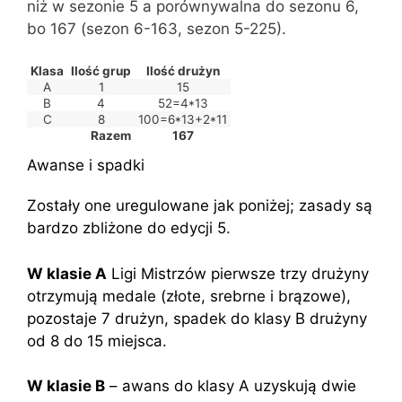
niż w sezonie 5 a porównywalna do sezonu 6,
bo 167 (sezon 6-163, sezon 5-225).
Klasa
Ilość grup
Ilość drużyn
A
1
15
B
4
52=4*13
C
8
100=6*13+2*11
Razem
167
Awanse i spadki
Zostały one uregulowane jak poniżej; zasady są
bardzo zbliżone do edycji 5.
W klasie A
Ligi Mistrzów pierwsze trzy drużyny
otrzymują medale (złote, srebrne i brązowe),
pozostaje 7 drużyn, spadek do klasy B drużyny
od 8 do 15 miejsca.
W klasie B
– awans do klasy A uzyskują dwie