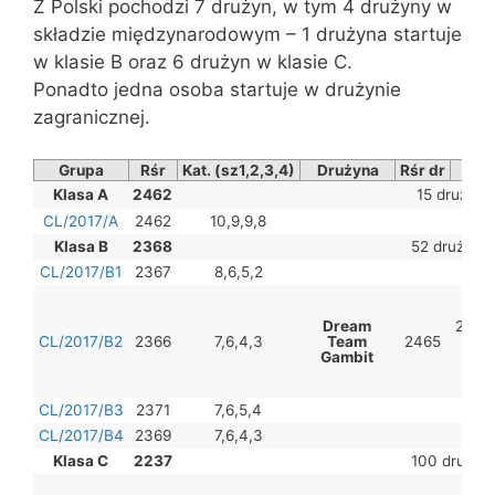
Z Polski pochodzi 7 drużyn, w tym 4 drużyny w
składzie międzynarodowym – 1 drużyna startuje
w klasie B oraz 6 drużyn w klasie C.
Ponadto jedna osoba startuje w drużynie
zagranicznej.
Grupa
Rśr
Kat. (sz1,2,3,4)
Drużyna
Rśr dr
Skł
Klasa A
2462
15 drużyn
CL/2017/A
2462
10,9,9,8
Klasa B
2368
52 drużyny
CL/2017/B1
2367
8,6,5,2
1
Dream
2.R.P
CL/2017/B2
2366
7,6,4,3
Team
2465
3.D
Gambit
4.
CL/2017/B3
2371
7,6,5,4
CL/2017/B4
2369
7,6,4,3
Klasa C
2237
100 drużyn
1.