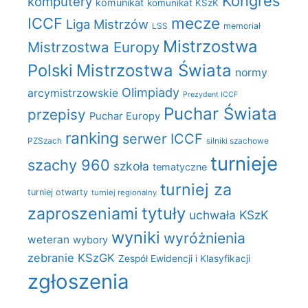
Kongres
komputery
komunikat
komunikat KSzK
mecze
ICCF
Liga Mistrzów
LSS
memoriał
Mistrzostwa
Mistrzostwa Europy
Polski
Mistrzostwa Świata
normy
Olimpiady
arcymistrzowskie
Prezydent ICCF
Puchar Świata
przepisy
Puchar Europy
ranking
serwer ICCF
PZSzach
silniki szachowe
turnieje
szachy 960
szkoła
tematyczne
turniej za
turniej otwarty
turniej regionalny
zaproszeniami
tytuły
uchwała KSzK
wyniki
wyróżnienia
weteran
wybory
zebranie KSzGK
Zespół Ewidencji i Klasyfikacji
zgłoszenia