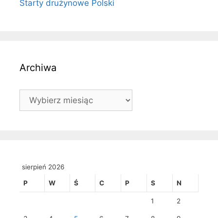
Starty drużynowe Polski
Archiwa
Archiwa
sierpień 2026
P
W
Ś
C
P
S
N
1
2