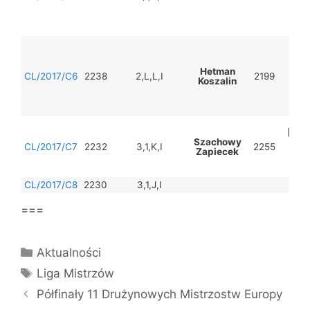
3.
(S
4.M.
1.G
2.R
Hetman
CL/2017/C6
2238
2,L,L,I
2199
Koszalin
3.
4
1.
[232
Szachowy
[225
CL/2017/C7
2232
3,1,K,I
2255
Zapiecek
4.
CL/2017/C8
2230
3,1,J,I
===
Kategorie
Aktualności
Tagi
Liga Mistrzów
Półfinały 11 Drużynowych Mistrzostw Europy