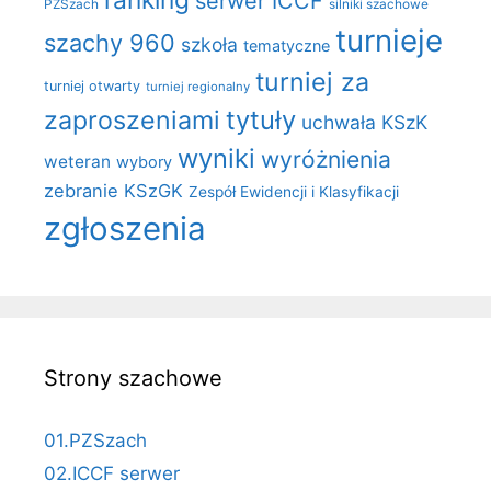
serwer ICCF
PZSzach
silniki szachowe
turnieje
szachy 960
szkoła
tematyczne
turniej za
turniej otwarty
turniej regionalny
zaproszeniami
tytuły
uchwała KSzK
wyniki
wyróżnienia
weteran
wybory
zebranie KSzGK
Zespół Ewidencji i Klasyfikacji
zgłoszenia
Strony szachowe
01.PZSzach
02.ICCF serwer