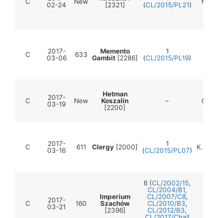
C
New
M.Ku
02-24
[2321]
(
CL/2015/PL21
)
2017-
Memento
1
C
633
D.
03-06
Gambit
[2286]
(
CL/2015/PL19
)
Hetman
2017-
C
New
Koszalin
–
G.Ma
03-19
[2200]
2017-
1
C
611
Clergy
[2000]
K.Dom
03-16
(
CL/2015/PL07
)
6 (
CL/2002/15
,
CL/2004/B1
,
Imperium
CL/2007/C8
,
2017-
C
160
Szachów
CL/2010/B3
,
M.
03-21
[2396]
CL/2012/B3
,
CL/2017/Chall