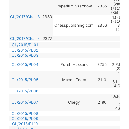
1.(kat.8
(kat.6) 
Imperium Szachów
2385
(kat.5) T
(kat.3) A
CL/2017/Chall 3
2380
1.(kat.8)
(kat.6) C
Chesspublishing.com
2356
3.(kat
[2303],
CL/2017/Chall 4
2377
CL/2015/PL01
CL/2015/PL02
CL/2015/PL03
1.T.
CL/2015/PL04
Polish Hussars
2255
2.P.Kukuł
[2299],
1.M.K
2.H.
CL/2015/PL05
Maxon Team
2113
3.L.Koro
4.G.Dług
CL/2015/PL06
1.A.Roy L
2.M
CL/2015/PL07
Clergy
2180
3.S.
4.K.Do
CL/2015/PL08
CL/2015/PL09
CL/2015/PL10