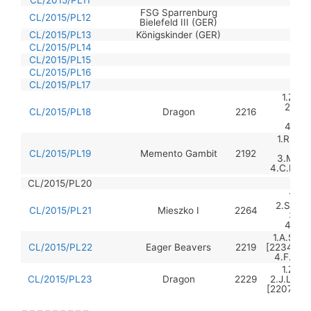
CL/2015/PL11
FSG Sparrenburg
CL/2015/PL12
4.
Bielefeld III (GER)
CL/2015/PL13
Königskinder (GER)
3.M
CL/2015/PL14
CL/2015/PL15
CL/2015/PL16
CL/2015/PL17
1.Z.We
2.M.T
CL/2015/PL18
Dragon
2216
3.R.
4.M.G
1.R.Khai
2.D
CL/2015/PL19
Memento Gambit
2192
3.M.Bul
4.C.Mali
CL/2015/PL20
1.P.
2.S.Sal
CL/2015/PL21
Mieszko I
2264
3.P.
4.M.K
1.A.Szer
CL/2015/PL22
Eager Beavers
2219
[2234], 3
4.F.McD
1.Z.We
CL/2015/PL23
Dragon
2229
2.J.Lubas
[2207], 4