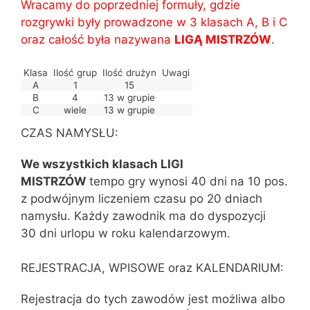
Wracamy do poprzedniej formuły, gdzie
rozgrywki były prowadzone w 3 klasach A, B i C
oraz całość była nazywana
LIGĄ MISTRZÓW
.
Klasa
Ilość grup
Ilość drużyn
Uwagi
A
1
15
B
4
13 w grupie
C
wiele
13 w grupie
CZAS NAMYSŁU:
We wszystkich klasach LIGI
MISTRZÓW
tempo gry wynosi 40 dni na 10 pos.
z podwójnym liczeniem czasu po 20 dniach
namysłu. Każdy zawodnik ma do dyspozycji
30 dni urlopu w roku kalendarzowym.
REJESTRACJA, WPISOWE oraz KALENDARIUM:
Rejestracja do tych zawodów jest możliwa albo