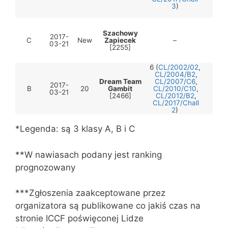
3
)
Szachowy
2017-
C
New
Zapiecek
–
T.M
03-21
[2255]
6 (
CL/2002/02
,
CL/2004/B2
,
Dream Team
CL/2007/C6
,
2017-
B
20
Gambit
CL/2010/C10
,
M.S
03-21
[2466]
CL/2012/B2
,
CL/2017/Chall
2
)
*Legenda: są 3 klasy A, B i C
**W nawiasach podany jest ranking
prognozowany
***Zgłoszenia zaakceptowane przez
organizatora są publikowane co jakiś czas na
stronie ICCF poświęconej Lidze