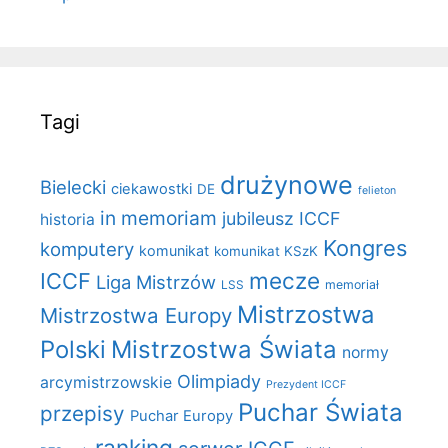
Tagi
drużynowe
Bielecki
ciekawostki
DE
felieton
in memoriam
jubileusz ICCF
historia
Kongres
komputery
komunikat
komunikat KSzK
mecze
ICCF
Liga Mistrzów
LSS
memoriał
Mistrzostwa
Mistrzostwa Europy
Polski
Mistrzostwa Świata
normy
Olimpiady
arcymistrzowskie
Prezydent ICCF
Puchar Świata
przepisy
Puchar Europy
ranking