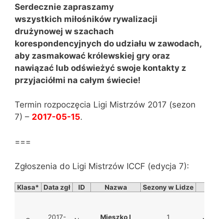
Serdecznie zapraszamy
wszystkich miłośników rywalizacji
drużynowej w szachach
korespondencyjnych do udziału w zawodach,
aby zasmakować królewskiej gry oraz
nawiązać lub odświeżyć swoje kontakty z
przyjaciółmi na całym świecie!
Termin rozpoczęcia Ligi Mistrzów 2017 (sezon
7) –
2017-05-15
.
===
Zgłoszenia do Ligi Mistrzów ICCF (edycja 7):
Klasa*
Data zgł
ID
Nazwa
Sezony w Lidze
K
2017-
Mieszko I
1