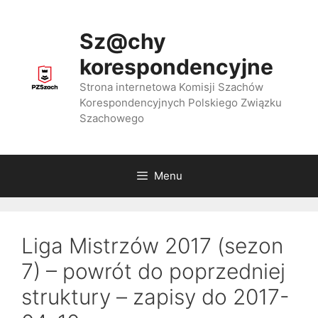
Przejdź
do
Sz@chy
treści
korespondencyjne
Strona internetowa Komisji Szachów
Korespondencyjnych Polskiego Związku
Szachowego
Menu
Liga Mistrzów 2017 (sezon
7) – powrót do poprzedniej
struktury – zapisy do 2017-