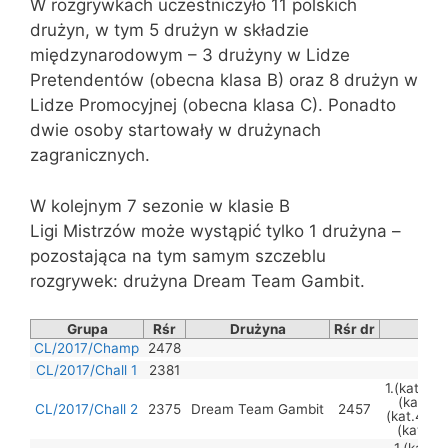
W rozgrywkach uczestniczyło 11 polskich
drużyn, w tym 5 drużyn w składzie
międzynarodowym – 3 drużyny w Lidze
Pretendentów (obecna klasa B) oraz 8 drużyn w
Lidze Promocyjnej (obecna klasa C). Ponadto
dwie osoby startowały w drużynach
zagranicznych.
W kolejnym 7 sezonie w klasie B
Ligi Mistrzów może wystąpić tylko 1 drużyna –
pozostająca na tym samym szczeblu
rozgrywek: drużyna Dream Team Gambit.
Grupa
Rśr
Drużyna
Rśr dr
S
CL/2017/Champ
2478
CL/2017/Chall 1
2381
1.(kat.8)
(kat.7) 
CL/2017/Chall 2
2375
Dream Team Gambit
2457
(kat.4) R
(kat.2)