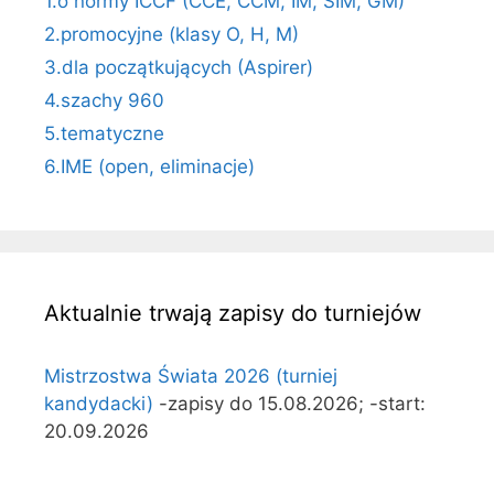
1.o normy ICCF (CCE, CCM, IM, SIM, GM)
2.promocyjne (klasy O, H, M)
3.dla początkujących (Aspirer)
4.szachy 960
5.tematyczne
6.IME (open, eliminacje)
Aktualnie trwają zapisy do turniejów
Mistrzostwa Świata 2026 (turniej
kandydacki)
-zapisy do 15.08.2026; -start:
20.09.2026