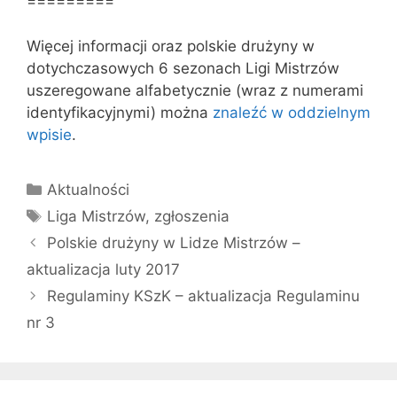
=========
Więcej informacji oraz polskie drużyny w
dotychczasowych 6 sezonach Ligi Mistrzów
uszeregowane alfabetycznie (wraz z numerami
identyfikacyjnymi) można
znaleźć w oddzielnym
wpisie
.
Kategorie
Aktualności
Tagi
Liga Mistrzów
,
zgłoszenia
Polskie drużyny w Lidze Mistrzów –
aktualizacja luty 2017
Regulaminy KSzK – aktualizacja Regulaminu
nr 3