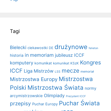
Tagi
drużynowe
Bielecki
ciekawostki
DE
felieton
in memoriam
jubileusz ICCF
historia
Kongres
komputery
komunikat
komunikat KSzK
mecze
ICCF
Liga Mistrzów
LSS
memoriał
Mistrzostwa
Mistrzostwa Europy
Polski
Mistrzostwa Świata
normy
Olimpiady
arcymistrzowskie
Prezydent ICCF
Puchar Świata
przepisy
Puchar Europy