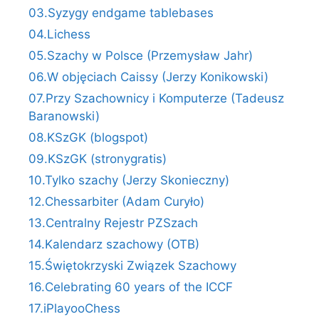
03.Syzygy endgame tablebases
04.Lichess
05.Szachy w Polsce (Przemysław Jahr)
06.W objęciach Caissy (Jerzy Konikowski)
07.Przy Szachownicy i Komputerze (Tadeusz
Baranowski)
08.KSzGK (blogspot)
09.KSzGK (stronygratis)
10.Tylko szachy (Jerzy Skonieczny)
12.Chessarbiter (Adam Curyło)
13.Centralny Rejestr PZSzach
14.Kalendarz szachowy (OTB)
15.Świętokrzyski Związek Szachowy
16.Celebrating 60 years of the ICCF
17.iPlayooChess