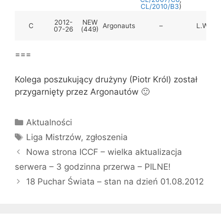
CL/2010/B3
)
2012-
NEW
C
Argonauts
–
L.Welik
07-26
(449)
===
Kolega poszukujący drużyny (Piotr Król) został
przygarnięty przez Argonautów 🙂
Kategorie
Aktualności
Tagi
Liga Mistrzów
,
zgłoszenia
Nowa strona ICCF – wielka aktualizacja
serwera – 3 godzinna przerwa – PILNE!
18 Puchar Świata – stan na dzień 01.08.2012