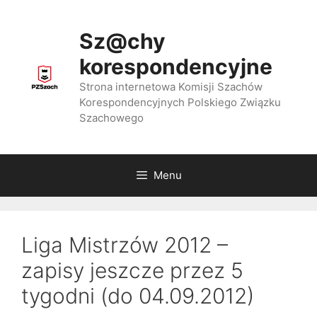
Przejdź
do
Sz@chy
treści
korespondencyjne
Strona internetowa Komisji Szachów
Korespondencyjnych Polskiego Związku
Szachowego
Menu
Liga Mistrzów 2012 –
zapisy jeszcze przez 5
tygodni (do 04.09.2012)