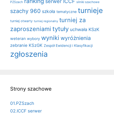
ranking
serwer ICCF
PZSzach
silniki szachowe
turnieje
szachy 960
szkoła
tematyczne
turniej za
turniej otwarty
turniej regionalny
zaproszeniami
tytuły
uchwała KSzK
wyniki
wyróżnienia
weteran
wybory
zebranie KSzGK
Zespół Ewidencji i Klasyfikacji
zgłoszenia
Strony szachowe
01.PZSzach
02.ICCF serwer