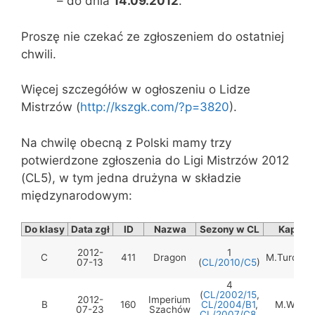
– do dnia
14.09.2012
.
Proszę nie czekać ze zgłoszeniem do ostatniej
chwili.
Więcej szczegółów w ogłoszeniu o Lidze
Mistrzów (
http://kszgk.com/?p=3820
).
Na chwilę obecną z Polski mamy trzy
potwierdzone zgłoszenia do Ligi Mistrzów 2012
(CL5), w tym jedna drużyna w składzie
międzynarodowym:
Do klasy
Data zgł
ID
Nazwa
Sezony w CL
Kapitan
2012-
1
C
411
Dragon
M.Turczyń
07-13
(
CL/2010/C5
)
4
(
CL/2002/15
,
2012-
Imperium
B
160
CL/2004/B1
,
M.Wojna
07-23
Szachów
CL/2007/C8
,