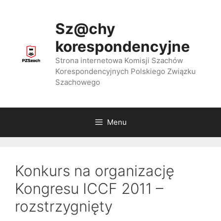
Przejdź
do
Sz@chy
treści
korespondencyjne
Strona internetowa Komisji Szachów
Korespondencyjnych Polskiego Związku
Szachowego
Menu
Konkurs na organizację
Kongresu ICCF 2011 –
rozstrzygnięty