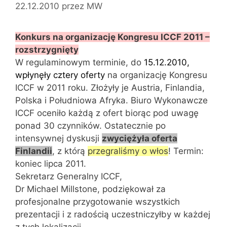
22.12.2010
przez
MW
Konkurs na organizację Kongresu ICCF 2011 –
rozstrzygnięty
W regulaminowym terminie, do
15.12.2010,
wpłynęły cztery oferty
na organizację Kongresu
ICCF w 2011 roku. Złożyły je Austria, Finlandia,
Polska i Południowa Afryka. Biuro Wykonawcze
ICCF oceniło każdą z ofert biorąc pod uwagę
ponad 30 czynników. Ostatecznie po
intensywnej dyskusji
zwyciężyła oferta
Finlandii
, z którą
przegraliśmy o włos
! Termin:
koniec lipca 2011.
Sekretarz Generalny ICCF,
Dr Michael Millstone, podziękował za
profesjonalne przygotowanie wszystkich
prezentacji i z radością uczestniczyłby w każdej
z tych lokalizacji.