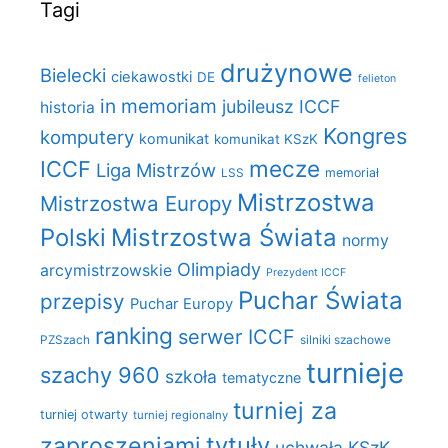
Tagi
drużynowe
Bielecki
ciekawostki
DE
felieton
in memoriam
jubileusz ICCF
historia
Kongres
komputery
komunikat
komunikat KSzK
mecze
ICCF
Liga Mistrzów
LSS
memoriał
Mistrzostwa
Mistrzostwa Europy
Polski
Mistrzostwa Świata
normy
Olimpiady
arcymistrzowskie
Prezydent ICCF
Puchar Świata
przepisy
Puchar Europy
ranking
serwer ICCF
PZSzach
silniki szachowe
turnieje
szachy 960
szkoła
tematyczne
turniej za
turniej otwarty
turniej regionalny
zaproszeniami
tytuły
uchwała KSzK