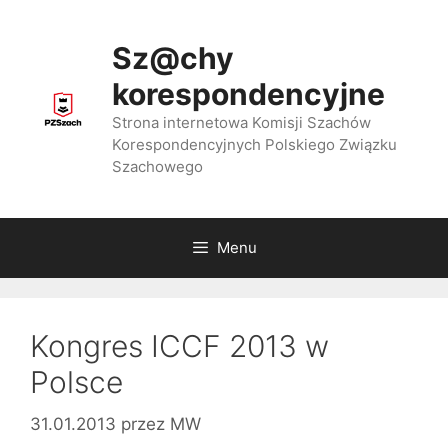
Przejdź
do
Sz@chy
treści
korespondencyjne
Strona internetowa Komisji Szachów
Korespondencyjnych Polskiego Związku
Szachowego
Menu
Kongres ICCF 2013 w
Polsce
31.01.2013
przez
MW