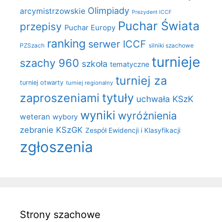
Olimpiady
arcymistrzowskie
Prezydent ICCF
Puchar Świata
przepisy
Puchar Europy
ranking
serwer ICCF
PZSzach
silniki szachowe
turnieje
szachy 960
szkoła
tematyczne
turniej za
turniej otwarty
turniej regionalny
zaproszeniami
tytuły
uchwała KSzK
wyniki
wyróżnienia
weteran
wybory
zebranie KSzGK
Zespół Ewidencji i Klasyfikacji
zgłoszenia
Strony szachowe