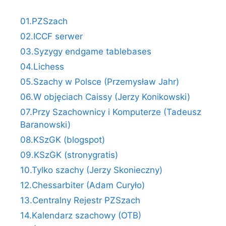
01.PZSzach
02.ICCF serwer
03.Syzygy endgame tablebases
04.Lichess
05.Szachy w Polsce (Przemysław Jahr)
06.W objęciach Caissy (Jerzy Konikowski)
07.Przy Szachownicy i Komputerze (Tadeusz
Baranowski)
08.KSzGK (blogspot)
09.KSzGK (stronygratis)
10.Tylko szachy (Jerzy Skonieczny)
12.Chessarbiter (Adam Curyło)
13.Centralny Rejestr PZSzach
14.Kalendarz szachowy (OTB)