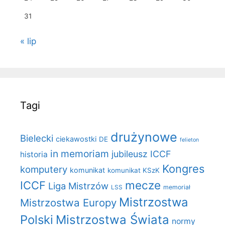
31
« lip
Tagi
drużynowe
Bielecki
ciekawostki
DE
felieton
in memoriam
jubileusz ICCF
historia
Kongres
komputery
komunikat
komunikat KSzK
mecze
ICCF
Liga Mistrzów
LSS
memoriał
Mistrzostwa
Mistrzostwa Europy
Polski
Mistrzostwa Świata
normy