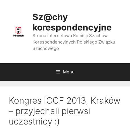
Przejdź
do
Sz@chy
treści
korespondencyjne
Strona internetowa Komisji Szachów
Korespondencyjnych Polskiego Związku
Szachowego
Menu
Kongres ICCF 2013, Kraków
– przyjechali pierwsi
uczestnicy :)