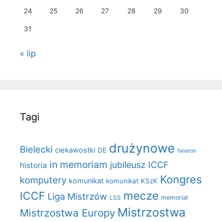
24
25
26
27
28
29
30
31
« lip
Tagi
drużynowe
Bielecki
ciekawostki
DE
felieton
in memoriam
jubileusz ICCF
historia
Kongres
komputery
komunikat
komunikat KSzK
mecze
ICCF
Liga Mistrzów
LSS
memoriał
Mistrzostwa
Mistrzostwa Europy