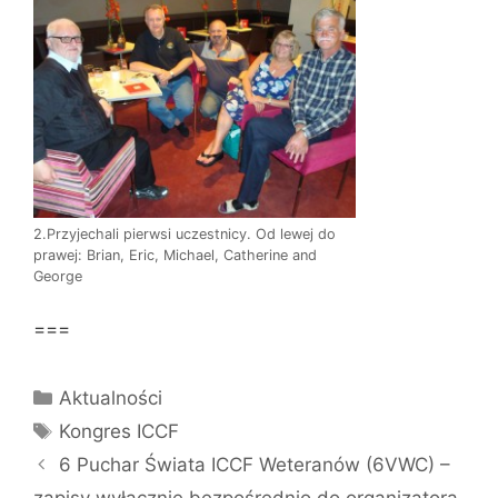
2.Przyjechali pierwsi uczestnicy. Od lewej do
prawej: Brian, Eric, Michael, Catherine and
George
===
Kategorie
Aktualności
Tagi
Kongres ICCF
6 Puchar Świata ICCF Weteranów (6VWC) –
zapisy wyłącznie bezpośrednio do organizatora