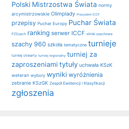
Polski
Mistrzostwa Świata
normy
Olimpiady
arcymistrzowskie
Prezydent ICCF
Puchar Świata
przepisy
Puchar Europy
ranking
serwer ICCF
PZSzach
silniki szachowe
turnieje
szachy 960
szkoła
tematyczne
turniej za
turniej otwarty
turniej regionalny
zaproszeniami
tytuły
uchwała KSzK
wyniki
wyróżnienia
weteran
wybory
zebranie KSzGK
Zespół Ewidencji i Klasyfikacji
zgłoszenia