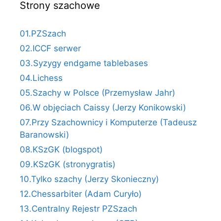
Strony szachowe
01.PZSzach
02.ICCF serwer
03.Syzygy endgame tablebases
04.Lichess
05.Szachy w Polsce (Przemysław Jahr)
06.W objęciach Caissy (Jerzy Konikowski)
07.Przy Szachownicy i Komputerze (Tadeusz
Baranowski)
08.KSzGK (blogspot)
09.KSzGK (stronygratis)
10.Tylko szachy (Jerzy Skonieczny)
12.Chessarbiter (Adam Curyło)
13.Centralny Rejestr PZSzach