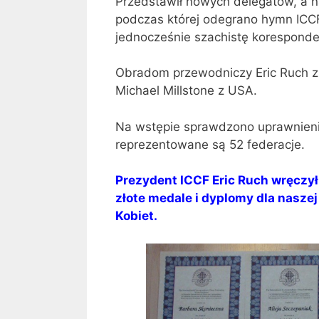
Przedstawił nowych delegatów, a na
podczas której odegrano hymn ICC
jednocześnie szachistę koresponden
Obradom przewodniczy Eric Ruch z F
Michael Millstone z USA.
Na wstępie sprawdzono uprawnieni
reprezentowane są 52 federacje.
Prezydent ICCF Eric Ruch wręczy
złote medale i dyplomy dla naszej
Kobiet.