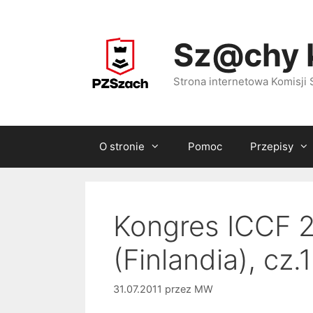
Przejdź
do
Sz@chy 
treści
Strona internetowa Komisj
O stronie
Pomoc
Przepisy
Kongres ICCF 2
(Finlandia), cz.1
31.07.2011
przez
MW