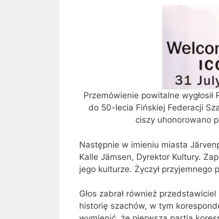
Przemówienie powitalne wygłosił 
do 50-lecia Fińskiej Federacji 
ciszy uhonorowano p
Następnie w imieniu miasta Järvenp
Kalle Jämsen, Dyrektor Kultury. Zap
jego kulturze. Życzył przyjemnego
Głos zabrał również przedstawiciel 
historię szachów, w tym koresponde
wymienić, że pierwsza partia kores