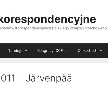
korespondencyjne
i Szachów Korespondencyjnych Polskiego Związku Szachowego
Turnieje
Kongresy ICCF
O szachach
011 – Järvenpää