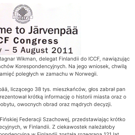
Ragnar Wikman, delegat Finlandii do ICCF, nawiązując
Szachów Korespondencyjnych. Na jego wniosek, chwilą
amięć poległych w zamachu w Norwegii.
ää, liczącego 38 tys. mieszkańców, głos zabrał pan
rezentował krótką informację o historii miasta oraz o
 pobytu, owocnych obrad oraz mądrych decyzji.
Fińskiej Federacji Szachowej, przedstawiając krótko
cyjnych, w Finlandii. Z ciekawostek należałoby
pondencyjna w Finlandii została rozegrana 121 lat