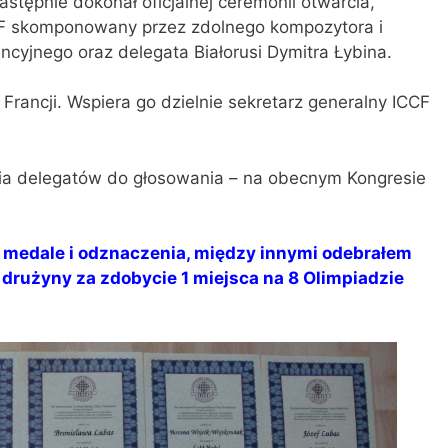
stępnie dokonał oficjalnej ceremonii otwarcia,
F skomponowany przez zdolnego kompozytora i
cyjnego oraz delegata Białorusi Dymitra Łybina.
rancji. Wspiera go dzielnie sekretarz generalny ICCF
a delegatów do głosowania – na obecnym Kongresie
ł medale i odznaczenia, między innymi odebrałem
 drużyny za zdobycie 1 miejsca na 8 Olimpiadzie