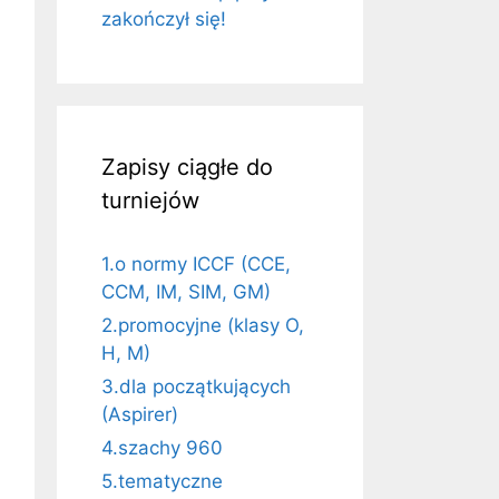
zakończył się!
Zapisy ciągłe do
turniejów
1.o normy ICCF (CCE,
CCM, IM, SIM, GM)
2.promocyjne (klasy O,
H, M)
3.dla początkujących
(Aspirer)
4.szachy 960
5.tematyczne