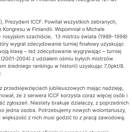
), Prezydent ICCF. Powitał wszystkich zebranych,
 Kongresu w Finlandii. Wspomniał o Michale
 rosyjskim szachiście, 13 mistrzu świata (1989-1998)
óry wygrał zdecydowanie turniej finałowy uzyskując
woją klasę – też zdecydowanie wygrywając – turniej
F (2001-2004) z udziałem ośmiu byłych mistrzów
m średniego rankingu w historii) uzyskując 7,0pkt/8.
.
z przedsięwzięciach jubileuszowych mając nadzieję,
wał, że z serwera ICCF korzysta coraz więcej osób i
ść zgłoszeń. Niestety brakuje działaczy, z poprzednich
lko jedna osoba. Potrzebujemy nowych wolontariuszy,
ż większość z nich musi godzić to z pracą zawodową.