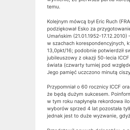
temu.
Kolejnym mówcą był Eric Ruch (FRA
podziękował Esko za przygotowanie
Umańskim (21.01.1952-17.12.2010) –
w szachach korespondencyjnych, kt
13,0pkt/16; podobnie potwierdził s
jubileuszowy z okazji 50-lecia ICC
świata (czwarty turniej pod względe
Jego pamięć uczczono minutą ciszy
Przypomniał o 60 rocznicy ICCF ora
że będą dużym sukcesem. Poinformo
w tym roku napłynęła rekordowa ilo
wyborów sprzed 4 lat pozostała ty
jednak jest to duże wyzwanie, gdy