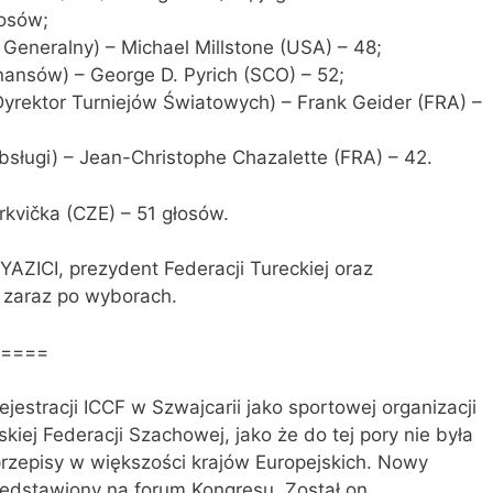
łosów;
 Generalny) – Michael Millstone (USA) – 48;
inansów) – George D. Pyrich (SCO) – 52;
Dyrektor Turniejów Światowych) – Frank Geider (FRA) –
Obsługi) – Jean-Christophe Chazalette (FRA) – 42.
kvička (CZE) – 51 głosów.
YAZICI, prezydent Federacji Tureckiej oraz
ł zaraz po wyborach.
====
jestracji ICCF w Szwajcarii jako sportowej organizacji
skiej Federacji Szachowej, jako że do tej pory nie była
rzepisy w większości krajów Europejskich. Nowy
zedstawiony na forum Kongresu. Został on