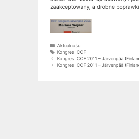
zaakceptowany, a drobne poprawki 
Kategorie
Aktualności
Tagi
Kongres ICCF
Kongres ICCF 2011 – Järvenpää (Finlan
Kongres ICCF 2011 – Järvenpää (Finland