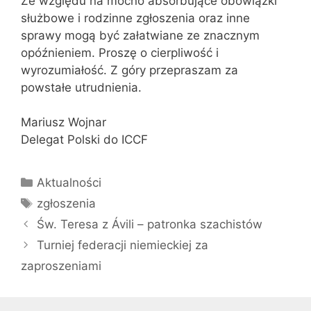
Ze względu na mocno absorbujące obowiązki
służbowe i rodzinne zgłoszenia oraz inne
sprawy mogą być załatwiane ze znacznym
opóźnieniem. Proszę o cierpliwość i
wyrozumiałość. Z góry przepraszam za
powstałe utrudnienia.
Mariusz Wojnar
Delegat Polski do ICCF
Kategorie
Aktualności
Tagi
zgłoszenia
Św. Teresa z Ávili – patronka szachistów
Turniej federacji niemieckiej za
zaproszeniami