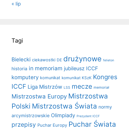
« lip
Tagi
drużynowe
Bielecki
ciekawostki
DE
felieton
in memoriam
jubileusz ICCF
historia
Kongres
komputery
komunikat
komunikat KSzK
mecze
ICCF
Liga Mistrzów
LSS
memoriał
Mistrzostwa
Mistrzostwa Europy
Polski
Mistrzostwa Świata
normy
Olimpiady
arcymistrzowskie
Prezydent ICCF
Puchar Świata
przepisy
Puchar Europy