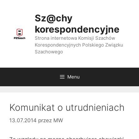
Przejdź
do
Sz@chy
treści
korespondencyjne
Strona internetowa Komisji Szachów
Korespondencyjnych Polskiego Związku
Szachowego
Menu
Komunikat o utrudnieniach
13.07.2014
przez
MW