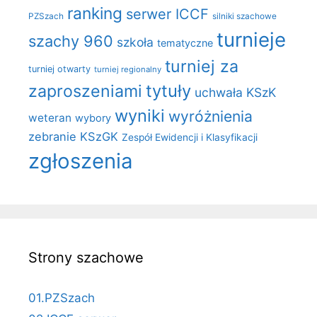
ranking
serwer ICCF
PZSzach
silniki szachowe
turnieje
szachy 960
szkoła
tematyczne
turniej za
turniej otwarty
turniej regionalny
zaproszeniami
tytuły
uchwała KSzK
wyniki
wyróżnienia
weteran
wybory
zebranie KSzGK
Zespół Ewidencji i Klasyfikacji
zgłoszenia
Strony szachowe
01.PZSzach