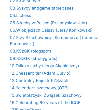
02.ICCF serwer
03.Syzygy endgame tablebases
04.Lichess
05.Szachy w Polsce (Przemysław Jahr)
06.W objęciach Caissy (Jerzy Konikowski)
07.Przy Szachownicy i Komputerze (Tadeusz
Baranowski)
08.KSzGK (blogspot)
09.KSzGK (stronygratis)
10.Tylko szachy (Jerzy Skonieczny)
12.Chessarbiter (Adam Curyło)
13.Centralny Rejestr PZSzach
14.Kalendarz szachowy (OTB)
15.Świętokrzyski Związek Szachowy
16.Celebrating 60 years of the ICCF