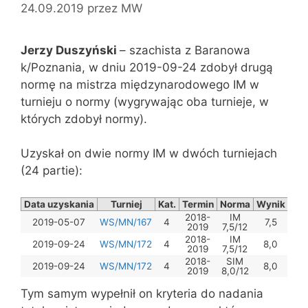
24.09.2019
przez
MW
Jerzy Duszyński
– szachista z Baranowa
k/Poznania, w dniu 2019-09-24 zdobył drugą
normę na mistrza międzynarodowego IM w
turnieju o normy (wygrywając oba turnieje, w
których zdobył normy).
Uzyskał on dwie normy IM w dwóch turniejach
(24 partie):
Data uzyskania
Turniej
Kat.
Termin
Norma
Wynik
2018-
IM
2019-05-07
WS/MN/167
4
7,5
2019
7,5/12
2018-
IM
2019-09-24
WS/MN/172
4
8,0
2019
7,5/12
2018-
SIM
2019-09-24
WS/MN/172
4
8,0
2019
8,0/12
Tym samym wypełnił on kryteria do nadania