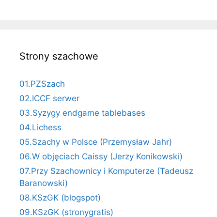
Strony szachowe
01.PZSzach
02.ICCF serwer
03.Syzygy endgame tablebases
04.Lichess
05.Szachy w Polsce (Przemysław Jahr)
06.W objęciach Caissy (Jerzy Konikowski)
07.Przy Szachownicy i Komputerze (Tadeusz
Baranowski)
08.KSzGK (blogspot)
09.KSzGK (stronygratis)