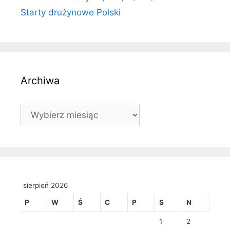
Starty drużynowe Polski
Archiwa
Archiwa
sierpień 2026
P
W
Ś
C
P
S
N
1
2