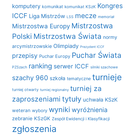
Kongres
komputery
komunikat
komunikat KSzK
mecze
ICCF
Liga Mistrzów
LSS
memoriał
Mistrzostwa
Mistrzostwa Europy
Polski
Mistrzostwa Świata
normy
Olimpiady
arcymistrzowskie
Prezydent ICCF
Puchar Świata
przepisy
Puchar Europy
ranking
serwer ICCF
PZSzach
silniki szachowe
turnieje
szachy 960
szkoła
tematyczne
turniej za
turniej otwarty
turniej regionalny
zaproszeniami
tytuły
uchwała KSzK
wyniki
wyróżnienia
weteran
wybory
zebranie KSzGK
Zespół Ewidencji i Klasyfikacji
zgłoszenia