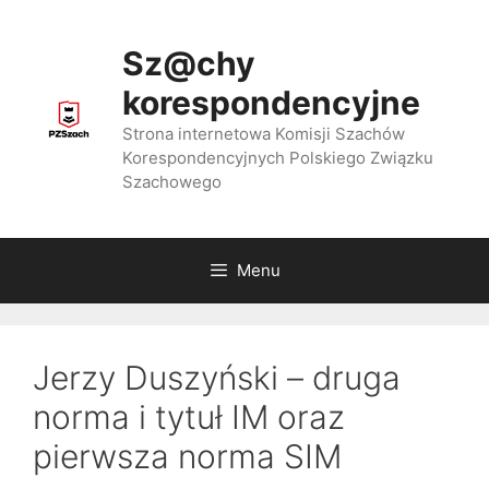
Przejdź
do
Sz@chy
treści
korespondencyjne
Strona internetowa Komisji Szachów
Korespondencyjnych Polskiego Związku
Szachowego
Menu
Jerzy Duszyński – druga
norma i tytuł IM oraz
pierwsza norma SIM