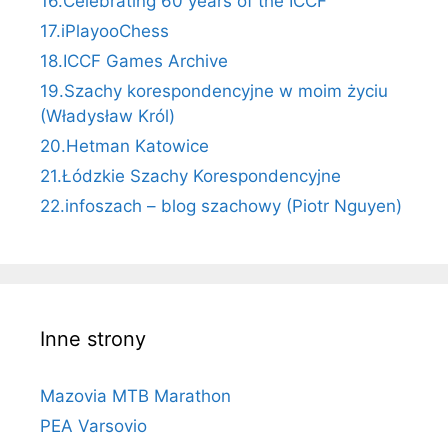
16.Celebrating 60 years of the ICCF
17.iPlayooChess
18.ICCF Games Archive
19.Szachy korespondencyjne w moim życiu
(Władysław Król)
20.Hetman Katowice
21.Łódzkie Szachy Korespondencyjne
22.infoszach – blog szachowy (Piotr Nguyen)
Inne strony
Mazovia MTB Marathon
PEA Varsovio