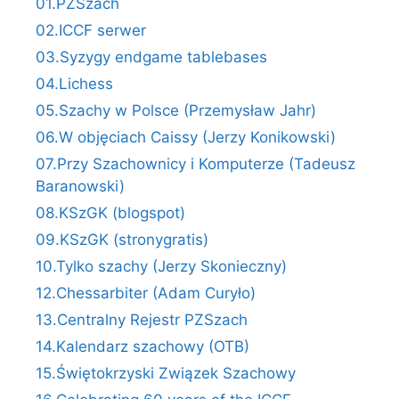
01.PZSzach
02.ICCF serwer
03.Syzygy endgame tablebases
04.Lichess
05.Szachy w Polsce (Przemysław Jahr)
06.W objęciach Caissy (Jerzy Konikowski)
07.Przy Szachownicy i Komputerze (Tadeusz
Baranowski)
08.KSzGK (blogspot)
09.KSzGK (stronygratis)
10.Tylko szachy (Jerzy Skonieczny)
12.Chessarbiter (Adam Curyło)
13.Centralny Rejestr PZSzach
14.Kalendarz szachowy (OTB)
15.Świętokrzyski Związek Szachowy