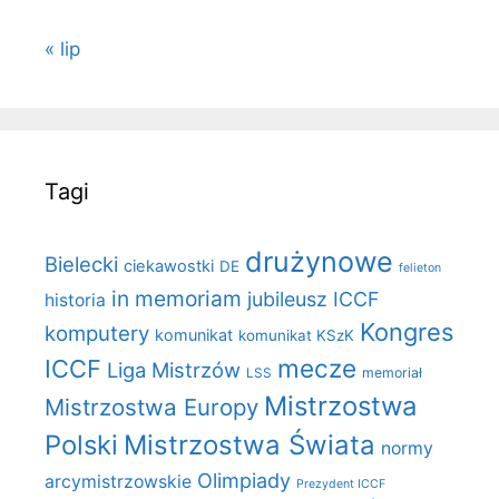
« lip
Tagi
drużynowe
Bielecki
ciekawostki
DE
felieton
in memoriam
jubileusz ICCF
historia
Kongres
komputery
komunikat
komunikat KSzK
mecze
ICCF
Liga Mistrzów
LSS
memoriał
Mistrzostwa
Mistrzostwa Europy
Polski
Mistrzostwa Świata
normy
Olimpiady
arcymistrzowskie
Prezydent ICCF