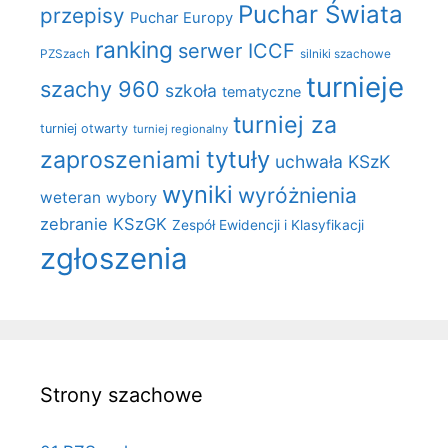
Puchar Świata
przepisy
Puchar Europy
ranking
serwer ICCF
PZSzach
silniki szachowe
turnieje
szachy 960
szkoła
tematyczne
turniej za
turniej otwarty
turniej regionalny
zaproszeniami
tytuły
uchwała KSzK
wyniki
wyróżnienia
weteran
wybory
zebranie KSzGK
Zespół Ewidencji i Klasyfikacji
zgłoszenia
Strony szachowe