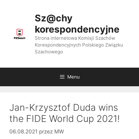
Przejdź
do
Sz@chy
treści
korespondencyjne
Strona internetowa Komisji Szachów
Korespondencyjnych Polskiego Związku
Szachowego
Menu
Jan-Krzysztof Duda wins
the FIDE World Cup 2021!
06.08.2021
przez
MW