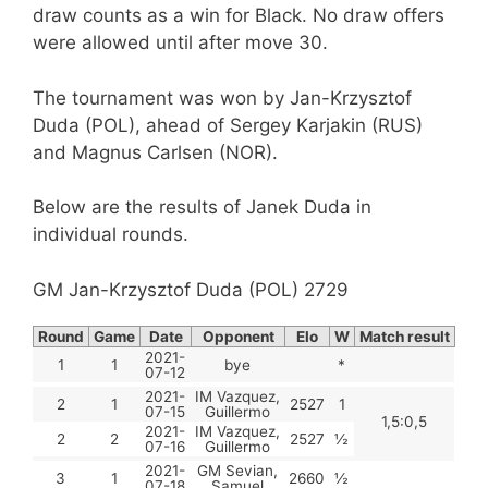
draw counts as a win for Black. No draw offers
were allowed until after move 30.
The tournament was won by Jan-Krzysztof
Duda (POL), ahead of Sergey Karjakin (RUS)
and Magnus Carlsen (NOR).
Below are the results of Janek Duda in
individual rounds.
GM Jan-Krzysztof Duda (POL) 2729
Round
Game
Date
Opponent
Elo
W
Match result
2021-
1
1
bye
*
07-12
2021-
IM Vazquez,
2
1
2527
1
07-15
Guillermo
1,5:0,5
2021-
IM Vazquez,
2
2
2527
½
07-16
Guillermo
2021-
GM Sevian,
3
1
2660
½
07-18
Samuel