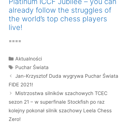
Platinum ICCF Jubilee – you can
already follow the struggles of
the world’s top chess players
live!
====
Kategorie
Aktualności
Tagi
Puchar Świata
Jan-Krzysztof Duda wygrywa Puchar Świata
FIDE 2021!
Mistrzostwa silników szachowych TCEC
sezon 21 – w superfinale Stockfish po raz
kolejny pokonał silnik szachowy Leela Chess
Zero!