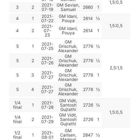
1,5:0,5
2021-
GM Sevian,
3
2
2660
1
07-19
Samuel
2021-
GM Idani,
4
1
2614
½
07-22
Pouya
1,5:0,5
2021-
GM Idani,
4
2
07-
2614
1
Pouya
23
GM
2021-
5
1
Grischuk,
2776
½
07-25
Alexander
GM
2021-
5
2
Grischuk,
2776
½
07-26
Alexander
2,5:1,5
GM
2021-
5
3
Grischuk,
2776
1
07-27
Alexander
GM
2021-
5
4
Grischuk,
2776
½
07-27
Alexander
GM Vidit,
1/4
2021-
1
Santosh
2726
½
final
07-28
Gujrathi
1,5:0,5
GM Vidit,
1/4
2021-
2
Santosh
2726
1
final
07-29
Gujrathi
GM
1/2
2021-
1
Carlsen,
2847
½
final
08-01
Magnus