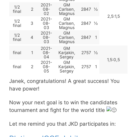
2021-
GM
1/2
2
08-
Carlsen,
2847
½
final
02
Magnus
2,5:1,5
2021-
GM
1/2
3
08-
Carlsen,
2847
½
final
03
Magnus
2021-
GM
1/2
4
08-
Carlsen,
2847
1
final
03
Magnus
2021-
GM
final
1
08-
Karjakin,
2757
½
04
Sergey
1,5:0,5
2021-
GM
final
2
08-
Karjakin,
2757
1
05
Sergey
Janek, congratulations! A great success! You
have power!
Now your next goal is to win the candidates
tournament and fight for the world title
Let me remind you that JKD participates in: