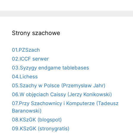
Strony szachowe
01.PZSzach
02.ICCF serwer
03.Syzygy endgame tablebases
04.Lichess
05.Szachy w Polsce (Przemysław Jahr)
06.W objęciach Caissy (Jerzy Konikowski)
07.Przy Szachownicy i Komputerze (Tadeusz
Baranowski)
08.KSzGK (blogspot)
09.KSzGK (stronygratis)