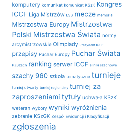
Kongres
komputery
komunikat
komunikat KSzK
mecze
ICCF
Liga Mistrzów
LSS
memoriał
Mistrzostwa
Mistrzostwa Europy
Polski
Mistrzostwa Świata
normy
Olimpiady
arcymistrzowskie
Prezydent ICCF
Puchar Świata
przepisy
Puchar Europy
ranking
serwer ICCF
PZSzach
silniki szachowe
turnieje
szachy 960
szkoła
tematyczne
turniej za
turniej otwarty
turniej regionalny
zaproszeniami
tytuły
uchwała KSzK
wyniki
wyróżnienia
weteran
wybory
zebranie KSzGK
Zespół Ewidencji i Klasyfikacji
zgłoszenia