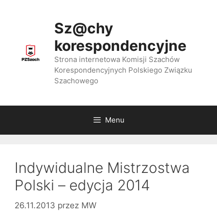
Przejdź
do
Sz@chy
treści
korespondencyjne
Strona internetowa Komisji Szachów
Korespondencyjnych Polskiego Związku
Szachowego
Menu
Indywidualne Mistrzostwa
Polski – edycja 2014
26.11.2013
przez
MW