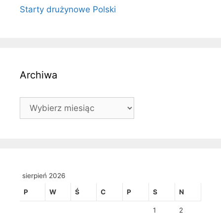
Starty drużynowe Polski
Archiwa
Archiwa
sierpień 2026
P
W
Ś
C
P
S
N
1
2