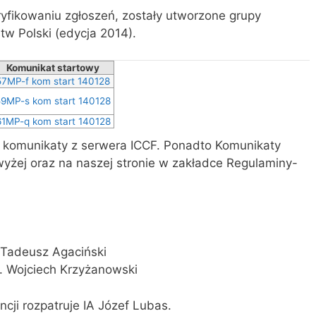
yfikowaniu zgłoszeń, zostały utworzone grupy
tw Polski (edycja 2014).
Komunikat startowy
57MP-f kom start 140128
59MP-s kom start 140128
61MP-q kom start 140128
 komunikaty z serwera ICCF. Ponadto Komunikaty
yżej oraz na naszej stronie w zakładce Regulaminy-
) Tadeusz Agaciński
Dr. Wojciech Krzyżanowski
ncji rozpatruje IA Józef Lubas.