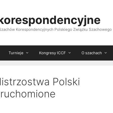
korespondencyjne
i Szachów Korespondencyjnych Polskiego Związku Szachowego
Turnieje
Kongresy ICCF
O szachach
istrzostwa Polski
uruchomione