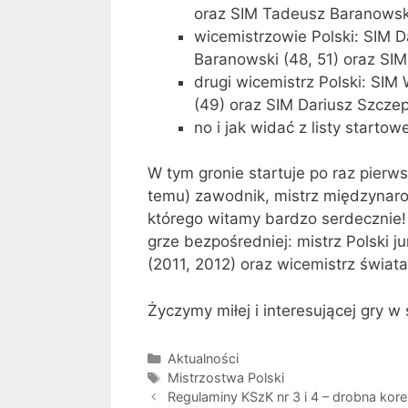
oraz SIM Tadeusz Baranowski
wicemistrzowie Polski: SIM D
Baranowski (48, 51) oraz SIM
drugi wicemistrz Polski: SI
(49) oraz SIM Dariusz Szczep
no i jak widać z listy start
W tym gronie startuje po raz pierws
temu) zawodnik, mistrz międzynar
którego witamy bardzo serdecznie!
grze bezpośredniej: mistrz Polski 
(2011, 2012) oraz wicemistrz świata
Życzymy miłej i interesującej gry w
Kategorie
Aktualności
Tagi
Mistrzostwa Polski
Regulaminy KSzK nr 3 i 4 – drobna kore