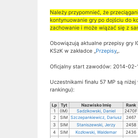
Należy przypomnieć, że przeciągani
kontynuowanie gry po dojściu do k
zachowanie i może wiązać się z sa
Obowiązują aktualne przepisy gry 
KSzK w zakładce „
Przepisy
„.
Oficjalny start zawodów: 2014-02-
Uczestnikami finału 57 MP są niże
rankingu):
Lp
Tyt
Nazwisko Imię
Rank
1
(IM)
Sadzikowski, Daniel
2470F
2
SIM
Szczepankiewicz, Dariusz
2467
3
SIM
Staniszewski, Jerzy
2458
4
SIM
Kozłowski, Waldemar
2436