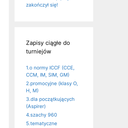
zakończył się!
Zapisy ciągłe do
turniejów
1.o normy ICCF (CCE,
CCM, IM, SIM, GM)
2.promocyjne (klasy O,
H, M)
3.dla początkujących
(Aspirer)
4.szachy 960
5.tematyczne