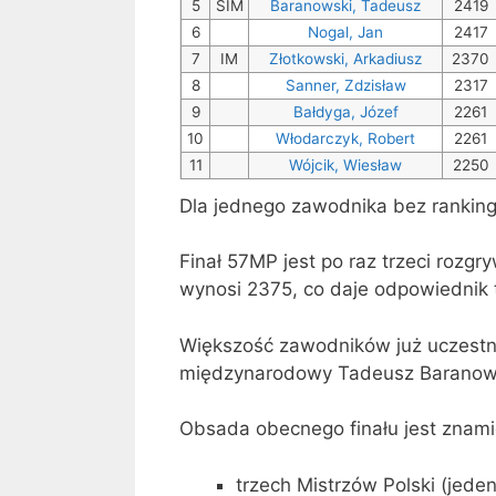
5
SIM
Baranowski, Tadeusz
2419
6
Nogal, Jan
2417
7
IM
Złotkowski, Arkadiusz
2370
8
Sanner, Zdzisław
2317
9
Bałdyga, Józef
2261
10
Włodarczyk, Robert
2261
11
Wójcik, Wiesław
2250
Dla jednego zawodnika bez rankingu
Finał 57MP jest po raz trzeci rozg
wynosi 2375, co daje odpowiednik 
Większość zawodników już uczestnic
międzynarodowy Tadeusz Baranowski
Obsada obecnego finału jest znami
trzech Mistrzów Polski (jede