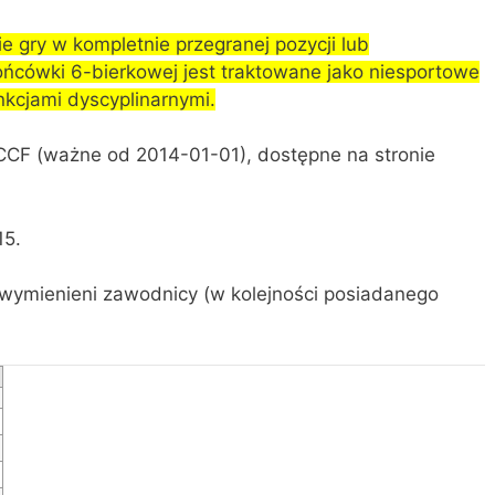
e gry w kompletnie przegranej pozycji lub
ońcówki 6-bierkowej jest traktowane jako niesportowe
nkcjami dyscyplinarnymi.
ICCF (ważne od 2014-01-01), dostępne na stronie
15.
j wymienieni zawodnicy (w kolejności posiadanego