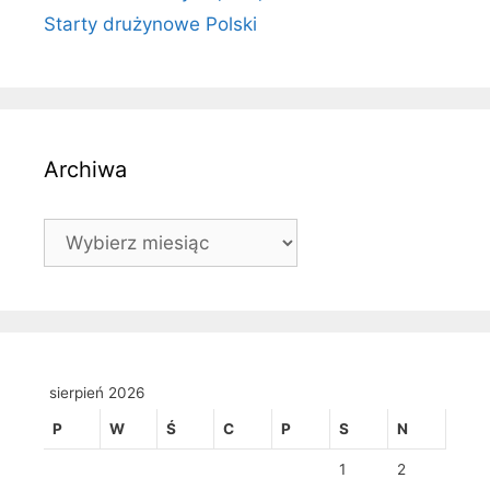
Starty drużynowe Polski
Archiwa
Archiwa
sierpień 2026
P
W
Ś
C
P
S
N
1
2