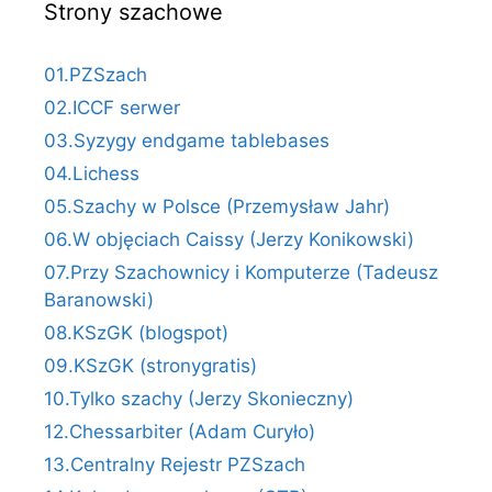
Strony szachowe
01.PZSzach
02.ICCF serwer
03.Syzygy endgame tablebases
04.Lichess
05.Szachy w Polsce (Przemysław Jahr)
06.W objęciach Caissy (Jerzy Konikowski)
07.Przy Szachownicy i Komputerze (Tadeusz
Baranowski)
08.KSzGK (blogspot)
09.KSzGK (stronygratis)
10.Tylko szachy (Jerzy Skonieczny)
12.Chessarbiter (Adam Curyło)
13.Centralny Rejestr PZSzach