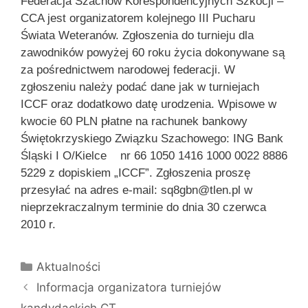
Federacja Szachów Korespondencyjnych Szkocji –
CCA jest organizatorem kolejnego III Pucharu
Świata Weteranów. Zgłoszenia do turnieju dla
zawodników powyżej 60 roku życia dokonywane są
za pośrednictwem narodowej federacji. W
zgłoszeniu należy podać dane jak w turniejach
ICCF oraz dodatkowo datę urodzenia. Wpisowe w
kwocie 60 PLN płatne na rachunek bankowy
Świętokrzyskiego Związku Szachowego: ING Bank
Śląski I O/Kielce nr 66 1050 1416 1000 0022 8886
5229 z dopiskiem „ICCF”. Zgłoszenia proszę
przesyłać na adres e-mail: sq8gbn@tlen.pl w
nieprzekraczalnym terminie do dnia 30 czerwca
2010 r.
Kategorie
Aktualności
Informacja organizatora turniejów
kandydackich CT