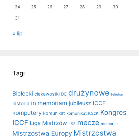
24
25
26
27
28
29
30
31
« lip
Tagi
drużynowe
Bielecki
ciekawostki
DE
felieton
in memoriam
jubileusz ICCF
historia
Kongres
komputery
komunikat
komunikat KSzK
mecze
ICCF
Liga Mistrzów
LSS
memoriał
Mistrzostwa
Mistrzostwa Europy