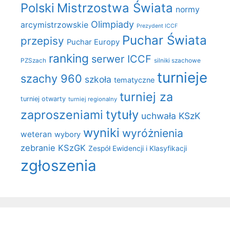
Polski
Mistrzostwa Świata
normy
Olimpiady
arcymistrzowskie
Prezydent ICCF
Puchar Świata
przepisy
Puchar Europy
ranking
serwer ICCF
PZSzach
silniki szachowe
turnieje
szachy 960
szkoła
tematyczne
turniej za
turniej otwarty
turniej regionalny
zaproszeniami
tytuły
uchwała KSzK
wyniki
wyróżnienia
weteran
wybory
zebranie KSzGK
Zespół Ewidencji i Klasyfikacji
zgłoszenia