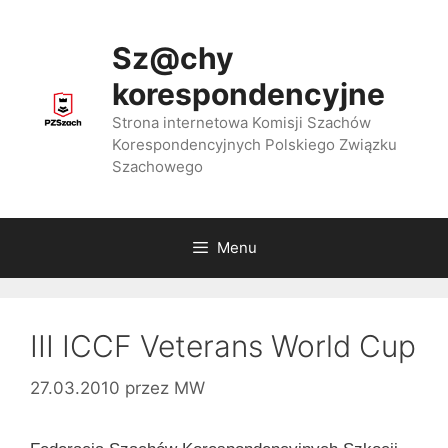
Przejdź
do
Sz@chy
treści
korespondencyjne
Strona internetowa Komisji Szachów
Korespondencyjnych Polskiego Związku
Szachowego
Menu
III ICCF Veterans World Cup
27.03.2010
przez
MW