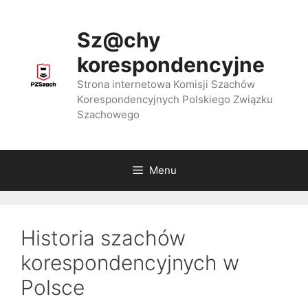
Przejdź
do
Sz@chy
treści
korespondencyjne
Strona internetowa Komisji Szachów
Korespondencyjnych Polskiego Związku
Szachowego
Menu
Historia szachów
koresponde​ncyjnych w
Polsce