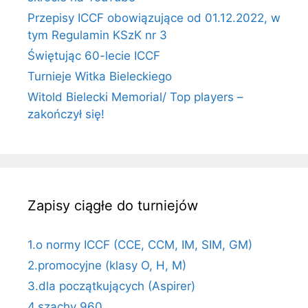
Przepisy ICCF obowiązujące od 01.12.2022, w
tym Regulamin KSzK nr 3
Świętując 60-lecie ICCF
Turnieje Witka Bieleckiego
Witold Bielecki Memorial/ Top players –
zakończył się!
Zapisy ciągłe do turniejów
1.o normy ICCF (CCE, CCM, IM, SIM, GM)
2.promocyjne (klasy O, H, M)
3.dla początkujących (Aspirer)
4.szachy 960