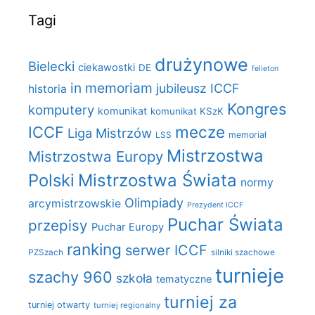
Tagi
drużynowe
Bielecki
ciekawostki
DE
felieton
in memoriam
jubileusz ICCF
historia
Kongres
komputery
komunikat
komunikat KSzK
mecze
ICCF
Liga Mistrzów
LSS
memoriał
Mistrzostwa
Mistrzostwa Europy
Polski
Mistrzostwa Świata
normy
Olimpiady
arcymistrzowskie
Prezydent ICCF
Puchar Świata
przepisy
Puchar Europy
ranking
serwer ICCF
PZSzach
silniki szachowe
turnieje
szachy 960
szkoła
tematyczne
turniej za
turniej otwarty
turniej regionalny