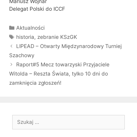
Mariusz Wojnar
Delegat Polski do ICCF
Kategorie
Aktualności
Tagi
historia
,
zebranie KSzGK
LIPEAD – Otwarty Międzynarodowy Turniej
Szachowy
Raport#5 Mecz towarzyski Przyjaciele
Witolda – Reszta Świata, tylko 10 dni do
zamknięcia zgłoszeń!
Szukaj: