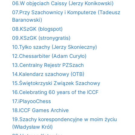
06.W objęciach Caissy (Jerzy Konikowski)
07.Przy Szachownicy i Komputerze (Tadeusz
Baranowski)
08.KSzGK (blogspot)
09.KSzGK (stronygratis)
10.Tylko szachy (Jerzy Skonieczny)
12.Chessarbiter (Adam Curyło)
13.Centralny Rejestr PZSzach
14.Kalendarz szachowy (OTB)
15.Świętokrzyski Związek Szachowy
16.Celebrating 60 years of the ICCF
17.iPlayooChess
18.ICCF Games Archive
19.Szachy korespondencyjne w moim życiu
(Władysław Król)