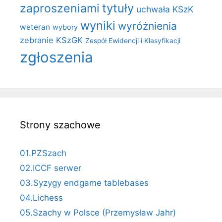
zaproszeniami
tytuły
uchwała KSzK
wyniki
wyróżnienia
weteran
wybory
zebranie KSzGK
Zespół Ewidencji i Klasyfikacji
zgłoszenia
Strony szachowe
01.PZSzach
02.ICCF serwer
03.Syzygy endgame tablebases
04.Lichess
05.Szachy w Polsce (Przemysław Jahr)