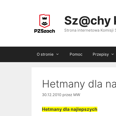
Przejdź
do
Sz@chy 
treści
Strona internetowa Komisj
O stronie
Pomoc
Przepisy
Hetmany dla na
30.12.2010
przez
MW
Hetmany dla najlepszych