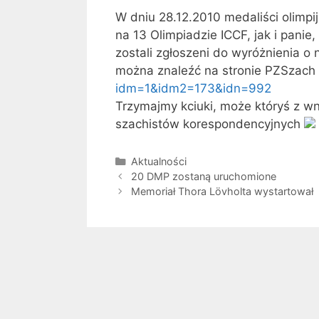
W dniu 28.12.2010 medaliści olimpi
na 13 Olimpiadzie ICCF, jak i panie,
zostali zgłoszeni do wyróżnienia o
można znaleźć na stronie PZSzac
idm=1&idm2=173&idn=992
Trzymajmy kciuki, może któryś z w
szachistów korespondencyjnych
Kategorie
Aktualności
20 DMP zostaną uruchomione
Memoriał Thora Lövholta wystartował