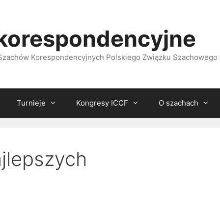
korespondencyjne
i Szachów Korespondencyjnych Polskiego Związku Szachowego
Turnieje
Kongresy ICCF
O szachach
jlepszych