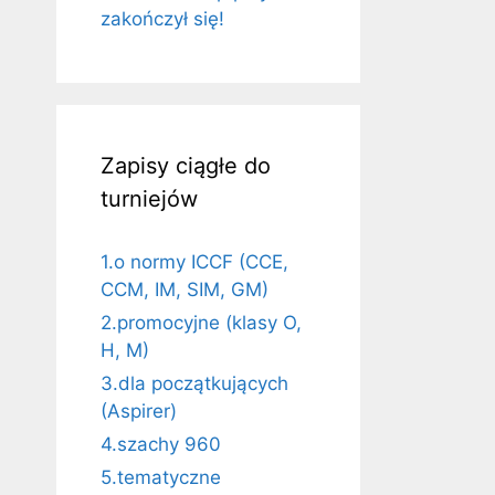
zakończył się!
Zapisy ciągłe do
turniejów
1.o normy ICCF (CCE,
CCM, IM, SIM, GM)
2.promocyjne (klasy O,
H, M)
3.dla początkujących
(Aspirer)
4.szachy 960
5.tematyczne