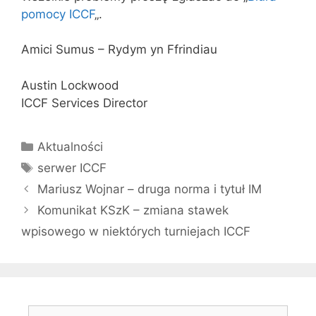
pomocy ICCF
„.
Amici Sumus – Rydym yn Ffrindiau
Austin Lockwood
ICCF Services Director
Kategorie
Aktualności
Tagi
serwer ICCF
Mariusz Wojnar – druga norma i tytuł IM
Komunikat KSzK – zmiana stawek
wpisowego w niektórych turniejach ICCF
Szukaj: