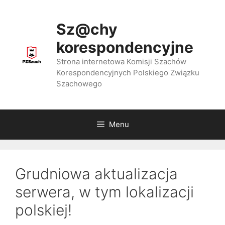
Przejdź
do
Sz@chy
treści
korespondencyjne
Strona internetowa Komisji Szachów
Korespondencyjnych Polskiego Związku
Szachowego
Menu
Grudniowa aktualizacja
serwera, w tym lokalizacji
polskiej!