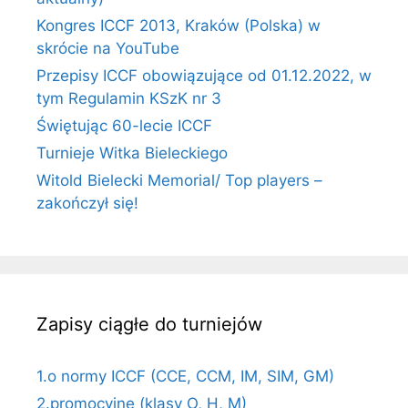
Kongres ICCF 2013, Kraków (Polska) w
skrócie na YouTube
Przepisy ICCF obowiązujące od 01.12.2022, w
tym Regulamin KSzK nr 3
Świętując 60-lecie ICCF
Turnieje Witka Bieleckiego
Witold Bielecki Memorial/ Top players –
zakończył się!
Zapisy ciągłe do turniejów
1.o normy ICCF (CCE, CCM, IM, SIM, GM)
2.promocyjne (klasy O, H, M)