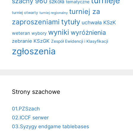
turnieje
szachy 960
szkoła
tematyczne
turniej za
turniej otwarty
turniej regionalny
zaproszeniami
tytuły
uchwała KSzK
wyniki
wyróżnienia
weteran
wybory
zebranie KSzGK
Zespół Ewidencji i Klasyfikacji
zgłoszenia
Strony szachowe
01.PZSzach
02.ICCF serwer
03.Syzygy endgame tablebases