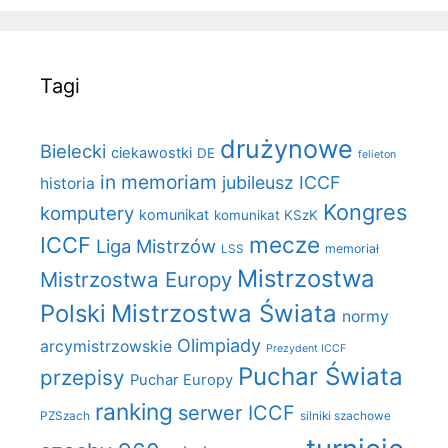
Tagi
drużynowe
Bielecki
ciekawostki
DE
felieton
in memoriam
jubileusz ICCF
historia
Kongres
komputery
komunikat
komunikat KSzK
mecze
ICCF
Liga Mistrzów
LSS
memoriał
Mistrzostwa
Mistrzostwa Europy
Polski
Mistrzostwa Świata
normy
Olimpiady
arcymistrzowskie
Prezydent ICCF
Puchar Świata
przepisy
Puchar Europy
ranking
serwer ICCF
PZSzach
silniki szachowe