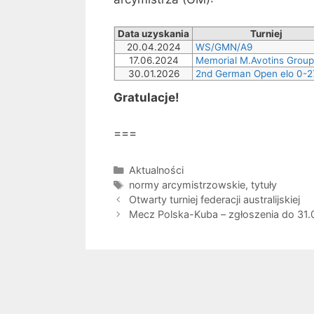
Data uzyskania
Turniej
20.04.2024
WS/GMN/A9
17.06.2024
Memorial M.Avotins Group
30.01.2026
2nd German Open elo 0-2
Gratulacje!
===
Kategorie
Aktualności
Tagi
normy arcymistrzowskie
,
tytuły
Otwarty turniej federacji australijskiej
Mecz Polska-Kuba – zgłoszenia do 31.