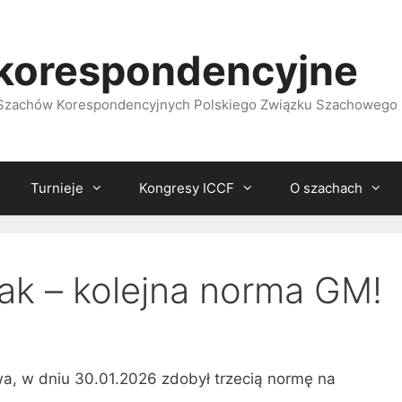
korespondencyjne
i Szachów Korespondencyjnych Polskiego Związku Szachowego
Turnieje
Kongresy ICCF
O szachach
ak – kolejna norma GM!
a, w dniu 30.01.2026 zdobył trzecią normę na