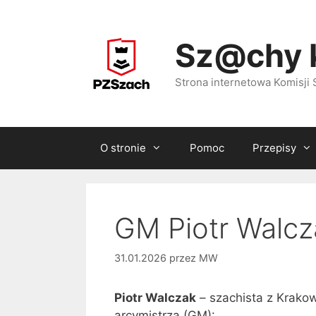
Przejdź
do
Sz@chy 
treści
Strona internetowa Komisj
O stronie
Pomoc
Przepisy
GM Piotr Walcz
31.01.2026
przez
MW
Piotr Walczak
– szachista z Krakow
arcymistrza (GM):