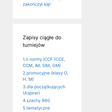
zakończył się!
Zapisy ciągłe do
turniejów
1.o normy ICCF (CCE,
CCM, IM, SIM, GM)
2.promocyjne (klasy O,
H, M)
3.dla początkujących
(Aspirer)
4.szachy 960
5.tematyczne