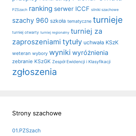
ranking
serwer ICCF
PZSzach
silniki szachowe
turnieje
szachy 960
szkoła
tematyczne
turniej za
turniej otwarty
turniej regionalny
zaproszeniami
tytuły
uchwała KSzK
wyniki
wyróżnienia
weteran
wybory
zebranie KSzGK
Zespół Ewidencji i Klasyfikacji
zgłoszenia
Strony szachowe
01.PZSzach