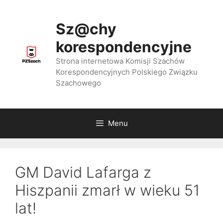
Przejdź
do
Sz@chy
treści
korespondencyjne
Strona internetowa Komisji Szachów
Korespondencyjnych Polskiego Związku
Szachowego
Menu
GM David Lafarga z
Hiszpanii zmarł w wieku 51
lat!