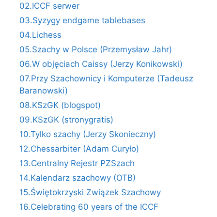
02.ICCF serwer
03.Syzygy endgame tablebases
04.Lichess
05.Szachy w Polsce (Przemysław Jahr)
06.W objęciach Caissy (Jerzy Konikowski)
07.Przy Szachownicy i Komputerze (Tadeusz
Baranowski)
08.KSzGK (blogspot)
09.KSzGK (stronygratis)
10.Tylko szachy (Jerzy Skonieczny)
12.Chessarbiter (Adam Curyło)
13.Centralny Rejestr PZSzach
14.Kalendarz szachowy (OTB)
15.Świętokrzyski Związek Szachowy
16.Celebrating 60 years of the ICCF