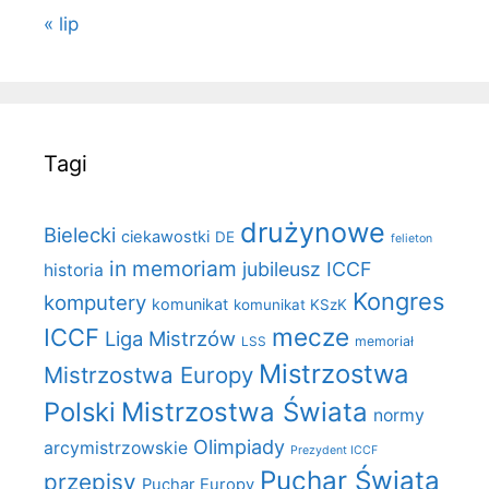
« lip
Tagi
drużynowe
Bielecki
ciekawostki
DE
felieton
in memoriam
jubileusz ICCF
historia
Kongres
komputery
komunikat
komunikat KSzK
mecze
ICCF
Liga Mistrzów
LSS
memoriał
Mistrzostwa
Mistrzostwa Europy
Polski
Mistrzostwa Świata
normy
Olimpiady
arcymistrzowskie
Prezydent ICCF
Puchar Świata
przepisy
Puchar Europy