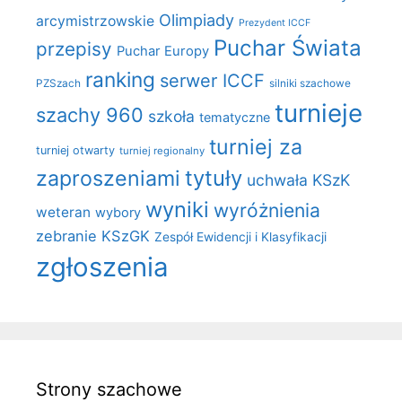
Olimpiady
arcymistrzowskie
Prezydent ICCF
Puchar Świata
przepisy
Puchar Europy
ranking
serwer ICCF
PZSzach
silniki szachowe
turnieje
szachy 960
szkoła
tematyczne
turniej za
turniej otwarty
turniej regionalny
zaproszeniami
tytuły
uchwała KSzK
wyniki
wyróżnienia
weteran
wybory
zebranie KSzGK
Zespół Ewidencji i Klasyfikacji
zgłoszenia
Strony szachowe