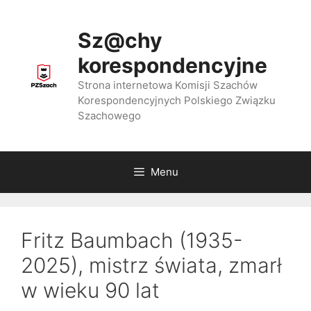
Przejdź
do
Sz@chy
treści
korespondencyjne
Strona internetowa Komisji Szachów
Korespondencyjnych Polskiego Związku
Szachowego
Menu
Fritz Baumbach (1935-
2025), mistrz świata, zmarł
w wieku 90 lat