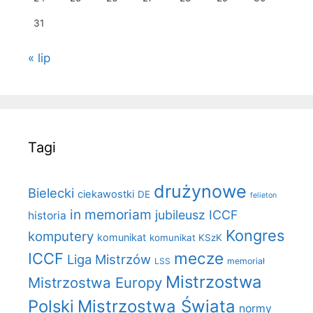
31
« lip
Tagi
drużynowe
Bielecki
ciekawostki
DE
felieton
in memoriam
jubileusz ICCF
historia
Kongres
komputery
komunikat
komunikat KSzK
mecze
ICCF
Liga Mistrzów
LSS
memoriał
Mistrzostwa
Mistrzostwa Europy
Polski
Mistrzostwa Świata
normy