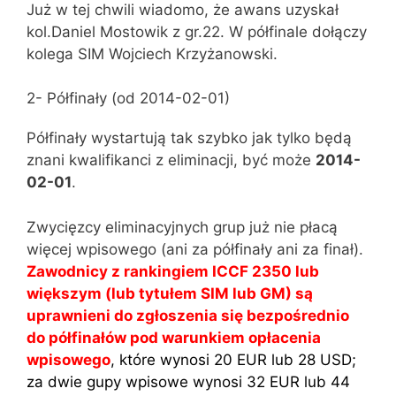
Już w tej chwili wiadomo, że awans uzyskał
kol.Daniel Mostowik z gr.22. W półfinale dołączy
kolega SIM Wojciech Krzyżanowski.
2- Półfinały (od 2014-02-01)
Półfinały wystartują tak szybko jak tylko będą
znani kwalifikanci z eliminacji, być może
2014-
02-01
.
Zwycięzcy eliminacyjnych grup już nie płacą
więcej wpisowego (ani za półfinały ani za finał).
Zawodnicy z rankingiem ICCF 2350 lub
większym (lub tytułem SIM lub GM) są
uprawnieni do zgłoszenia się bezpośrednio
do półfinałów pod warunkiem opłacenia
wpisowego
, które wynosi 20 EUR lub 28 USD;
za dwie gupy wpisowe wynosi 32 EUR lub 44