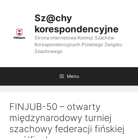
Przejdź
do
Sz@chy
treści
korespondencyjne
Strona internetowa Komisji Szachów
Korespondencyjnych Polskiego Związku
Szachowego
Menu
FINJUB-50 – otwarty
międzynarodowy turniej
szachowy federacji fińskiej