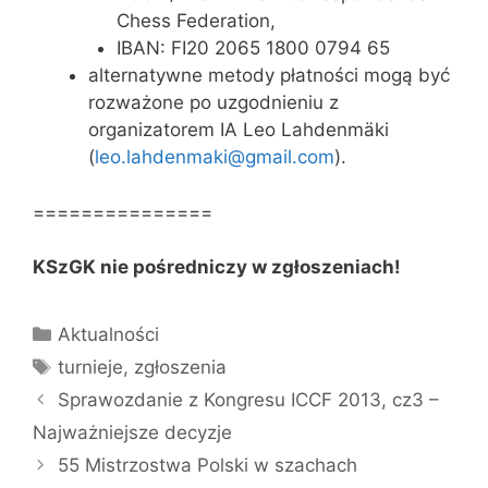
Chess Federation,
IBAN: FI20 2065 1800 0794 65
alternatywne metody płatności mogą być
rozważone po uzgodnieniu z
organizatorem IA Leo Lahdenmäki
(
leo.lahdenmaki@gmail.com
).
===============
KSzGK nie pośredniczy w zgłoszeniach!
Kategorie
Aktualności
Tagi
turnieje
,
zgłoszenia
Sprawozdanie z Kongresu ICCF 2013, cz3 –
Najważniejsze decyzje
55 Mistrzostwa Polski w szachach