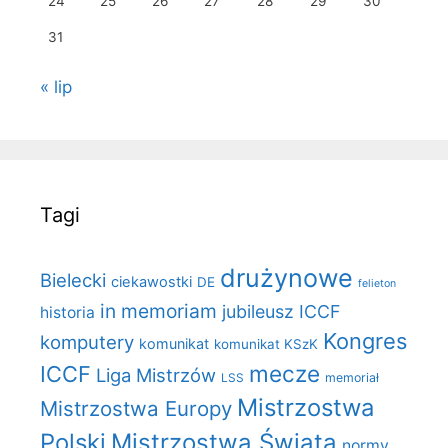
24
25
26
27
28
29
30
31
« lip
Tagi
drużynowe
Bielecki
ciekawostki
DE
felieton
in memoriam
jubileusz ICCF
historia
Kongres
komputery
komunikat
komunikat KSzK
mecze
ICCF
Liga Mistrzów
LSS
memoriał
Mistrzostwa
Mistrzostwa Europy
Polski
Mistrzostwa Świata
normy