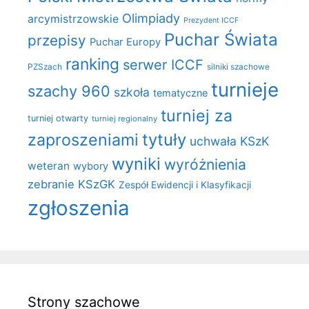
Olimpiady
arcymistrzowskie
Prezydent ICCF
Puchar Świata
przepisy
Puchar Europy
ranking
serwer ICCF
PZSzach
silniki szachowe
turnieje
szachy 960
szkoła
tematyczne
turniej za
turniej otwarty
turniej regionalny
zaproszeniami
tytuły
uchwała KSzK
wyniki
wyróżnienia
weteran
wybory
zebranie KSzGK
Zespół Ewidencji i Klasyfikacji
zgłoszenia
Strony szachowe