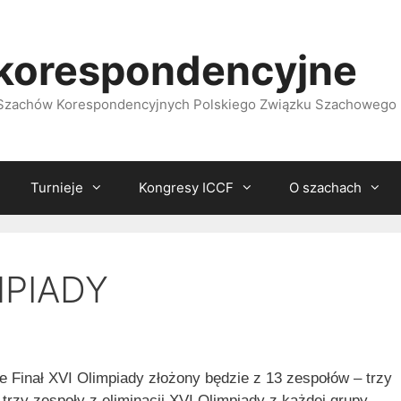
korespondencyjne
i Szachów Korespondencyjnych Polskiego Związku Szachowego
Turnieje
Kongresy ICCF
O szachach
MPIADY
 Finał XVI Olimpiady złożony będzie z 13 zespołów – trzy
 trzy zespoły z eliminacji XVI Olimpiady z każdej grupy