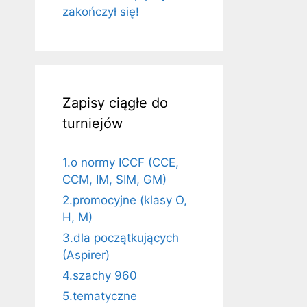
zakończył się!
Zapisy ciągłe do
turniejów
1.o normy ICCF (CCE,
CCM, IM, SIM, GM)
2.promocyjne (klasy O,
H, M)
3.dla początkujących
(Aspirer)
4.szachy 960
5.tematyczne