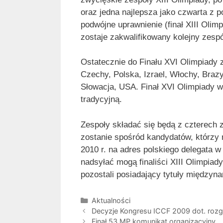
oraz jedna najlepsza jako czwarta z 
podwójne uprawnienie (finał XIII Olimp
zostaje zakwalifikowany kolejny zespó
Ostatecznie do Finału XVI Olimpiady 
Czechy, Polska, Izrael, Włochy, Brazyl
Słowacja, USA. Finał XVI Olimpiady w
tradycyjną.
Zespoły składać się będą z czterech 
zostanie spośród kandydatów, którzy 
2010 r. na adres polskiego delegata 
nadsyłać mogą finaliści XIII Olimpiad
pozostali posiadający tytuły międzyn
Kategorie
Aktualności
Decyzje Kongresu ICCF 2009 dot. roz
Finał 53 MP komunikat organizacyjny