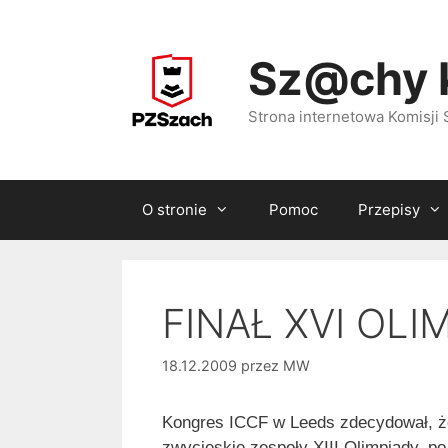
Przejdź
do
Sz@chy 
treści
Strona internetowa Komisj
O stronie
Pomoc
Przepisy
FINAŁ XVI OLI
18.12.2009
przez
MW
Kongres ICCF w Leeds zdecydował, że
zwycięskie zespoły XIII Olimpiady, po