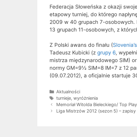
Federacja Słoweńska z okazji swoj
etapowy turniej, do którego napłyn
2009 w 40 grupach 7-osobowych. Pó
13 grupach 11-osobowych, z których
Z Polski awans do finału (
Slovenia’
Tadeusz Kubicki (z
grupy 6
, wypełn
mistrza międzynarodowego SIM) ora
normy GM=9½ SIM=8 IM=7 z 12 parti
(09.07.2012), a oficjalnie startuje 
Kategorie
Aktualności
Tagi
turnieje
,
wyróżnienia
Memoriał Witolda Bieleckiego/ Top Play
Liga Mistrzów 2012 (sezon 5) – zapisy