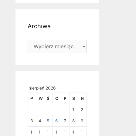
Archiwa
Archiwa
sierpień 2026
P
W
Ś
C
P
S
N
1
2
3
4
5
6
7
8
9
1
1
1
1
1
1
1