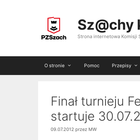
Przejdź
do
Sz@chy 
treści
Strona internetowa Komisj
O stronie
Pomoc
Przepisy
Finał turnieju F
startuje 30.07.
09.07.2012
przez
MW