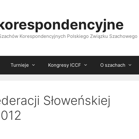
korespondencyjne
i Szachów Korespondencyjnych Polskiego Związku Szachowego
Turnieje
Kongresy ICCF
O szachach
ederacji Słoweńskiej
2012