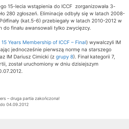
ego 15-lecia wstąpienia do ICCF zorganizowała 3-
ęło 280 zgłoszeń. Eliminacje odbyły się w latach 2008-
łfinały (kat.5-6) przebiegały w latach 2010-2012 w
 do finału awansowali tylko zwycięzcy.
s 15 Years Membership of ICCF – Final
) wywalczyli IM
iając jednocześnie pierwszą normę na starszego
z IM Dariusz Cimicki (z
grupy 8
). Finał kategorii 7,
i, został uruchomiony w dniu dzisiejszym
30.07.2012.
ers – druga partia zakończona!
 do 04.09.2012