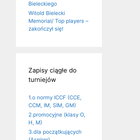
Bieleckiego
Witold Bielecki
Memorial/ Top players –
zakończył się!
Zapisy ciągłe do
turniejów
1.o normy ICCF (CCE,
CCM, IM, SIM, GM)
2.promocyjne (klasy O,
H, M)
3.dla początkujących
(Aspirer)