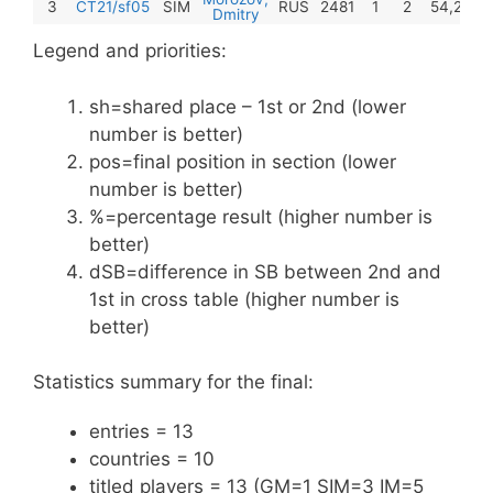
3
CT21/sf05
SIM
RUS
2481
1
2
54,2%
Dmitry
Legend and priorities:
sh=shared place – 1st or 2nd (lower
number is better)
pos=final position in section (lower
number is better)
%=percentage result (higher number is
better)
dSB=difference in SB between 2nd and
1st in cross table (higher number is
better)
Statistics summary for the final:
entries = 13
countries = 10
titled players = 13 (GM=1 SIM=3 IM=5