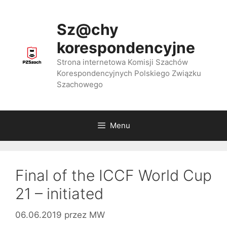
Przejdź
do
Sz@chy
treści
korespondencyjne
Strona internetowa Komisji Szachów
Korespondencyjnych Polskiego Związku
Szachowego
Menu
Final of the ICCF World Cup
21 – initiated
06.06.2019
przez
MW