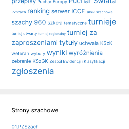
Puchar Świata
przepisy
Puchar Europy
ranking
serwer ICCF
PZSzach
silniki szachowe
turnieje
szachy 960
szkoła
tematyczne
turniej za
turniej otwarty
turniej regionalny
zaproszeniami
tytuły
uchwała KSzK
wyniki
wyróżnienia
weteran
wybory
zebranie KSzGK
Zespół Ewidencji i Klasyfikacji
zgłoszenia
Strony szachowe
01.PZSzach