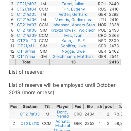
3
CT21/sf03
IM
Taras, Iulian
ROU
2440
4
CT21/sf04
CCM
Filin, Evgeny
RUS
2410
5
CT21/sf05
IM
Vetter, Gerhard
GER
2293
6
CT21/sf06
IM
Voveris, Gediminas
LTU
2410
7
CT21/sf07
CCM
Johansen, Anders Sten
NOR
2338
8
CT21/sf08
SIM
Krzyżanowski, Wojciech
POL
2493
9
CT21/sf09
CCM
Ivec, Ivan
CRO
2368
10
CT21/sf10
CCM
Kaan, J. E. F
NED
2300
11
CT21/sf11
SIM
Schäfer, Uwe
GER
2473
12
CT16/final
SIM
Nogga, Uwe
GER
2462
13
CT17/final
GM
Gleichmann, Matthias
GER
2541
Total
13
2416
List of reserve:
List of reserve will be employed until October
2019 (more or less).
Pos
Section
Tit
Player
Fed
Elo
sh
pos
%
Dorić,
1
CT21/sf03
IM
CRO
2434
1
2
70,8%
-
Nenad
Achatz,
2
CT21/sf10
CCM
GER
2352
1
2
58,3%
-
Michael
Morozov,