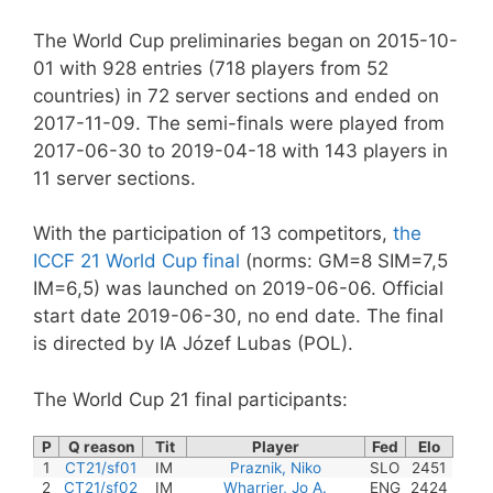
The World Cup preliminaries began on 2015-10-
01 with 928 entries (718 players from 52
countries) in 72 server sections and ended on
2017-11-09. The semi-finals were played from
2017-06-30 to 2019-04-18 with 143 players in
11 server sections.
With the participation of 13 competitors,
the
ICCF 21 World Cup final
(norms: GM=8 SIM=7,5
IM=6,5) was launched on 2019-06-06. Official
start date 2019-06-30, no end date. The final
is directed by IA Józef Lubas (POL).
The World Cup 21 final participants:
P
Q reason
Tit
Player
Fed
Elo
1
CT21/sf01
IM
Praznik, Niko
SLO
2451
2
CT21/sf02
IM
Wharrier, Jo A.
ENG
2424