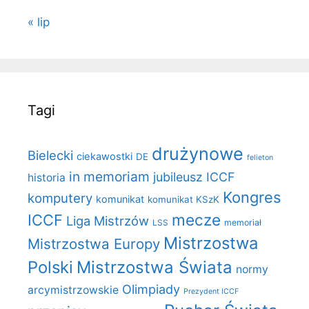
« lip
Tagi
drużynowe
Bielecki
ciekawostki
DE
felieton
in memoriam
jubileusz ICCF
historia
Kongres
komputery
komunikat
komunikat KSzK
mecze
ICCF
Liga Mistrzów
LSS
memoriał
Mistrzostwa
Mistrzostwa Europy
Polski
Mistrzostwa Świata
normy
Olimpiady
arcymistrzowskie
Prezydent ICCF