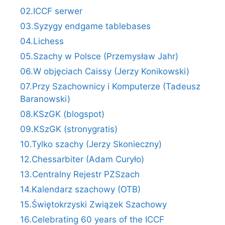
02.ICCF serwer
03.Syzygy endgame tablebases
04.Lichess
05.Szachy w Polsce (Przemysław Jahr)
06.W objęciach Caissy (Jerzy Konikowski)
07.Przy Szachownicy i Komputerze (Tadeusz
Baranowski)
08.KSzGK (blogspot)
09.KSzGK (stronygratis)
10.Tylko szachy (Jerzy Skonieczny)
12.Chessarbiter (Adam Curyło)
13.Centralny Rejestr PZSzach
14.Kalendarz szachowy (OTB)
15.Świętokrzyski Związek Szachowy
16.Celebrating 60 years of the ICCF