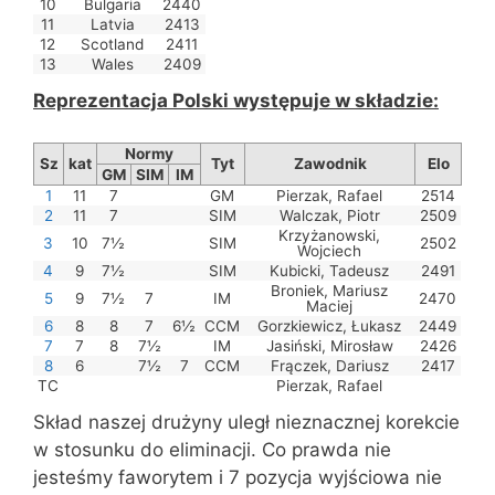
10
Bulgaria
2440
11
Latvia
2413
12
Scotland
2411
13
Wales
2409
Reprezentacja Polski występuje w składzie:
Normy
Sz
kat
Tyt
Zawodnik
Elo
GM
SIM
IM
1
11
7
GM
Pierzak, Rafael
2514
2
11
7
SIM
Walczak, Piotr
2509
Krzyżanowski,
3
10
7½
SIM
2502
Wojciech
4
9
7½
SIM
Kubicki, Tadeusz
2491
Broniek, Mariusz
5
9
7½
7
IM
2470
Maciej
6
8
8
7
6½
CCM
Gorzkiewicz, Łukasz
2449
7
7
8
7½
IM
Jasiński, Mirosław
2426
8
6
7½
7
CCM
Frączek, Dariusz
2417
TC
Pierzak, Rafael
Skład naszej drużyny uległ nieznacznej korekcie
w stosunku do eliminacji. Co prawda nie
jesteśmy faworytem i 7 pozycja wyjściowa nie