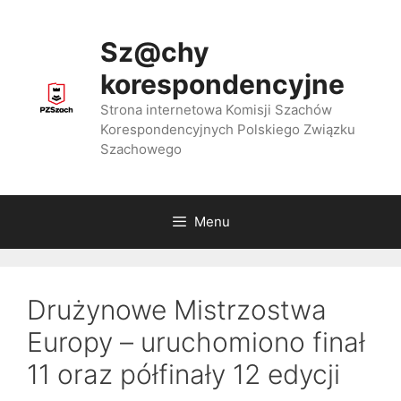
Przejdź
do
Sz@chy
treści
korespondencyjne
Strona internetowa Komisji Szachów
Korespondencyjnych Polskiego Związku
Szachowego
Menu
Drużynowe Mistrzostwa
Europy – uruchomiono finał
11 oraz półfinały 12 edycji