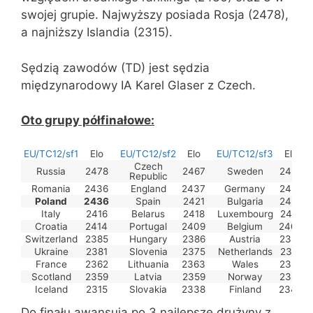
swojej grupie. Najwyższy posiada Rosja (2478),
a najniższy Islandia (2315).
Sędzią zawodów (TD) jest sędzia
międzynarodowy IA Karel Glaser z Czech.
Oto grupy półfinałowe:
EU/TC12/sf1
Elo
EU/TC12/sf2
Elo
EU/TC12/sf3
Elo
Czech
Russia
2478
2467
Sweden
2460
Republic
Romania
2436
England
2437
Germany
2450
Poland
2436
Spain
2421
Bulgaria
2420
Italy
2416
Belarus
2418
Luxembourg
2419
Croatia
2414
Portugal
2409
Belgium
2400
Switzerland
2385
Hungary
2386
Austria
2389
Ukraine
2381
Slovenia
2375
Netherlands
2371
France
2362
Lithuania
2363
Wales
2366
Scotland
2359
Latvia
2359
Norway
2349
Iceland
2315
Slovakia
2338
Finland
2344
Do finału awansują po 3 najlepsze drużyny z