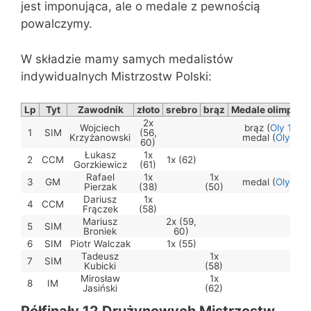
jest imponująca, ale o medale z pewnością
powalczymy.
W składzie mamy samych medalistów
indywidualnych Mistrzostw Polski:
Lp
Tyt
Zawodnik
złoto
srebro
brąz
Medale olimpijsk
2x
Wojciech
brąz (
Oly 13
),
1
SIM
(56,
Krzyżanowski
medal (
Oly 19
)
60)
Łukasz
1x
2
CCM
1x (62)
Gorzkiewicz
(61)
Rafael
1x
1x
3
GM
medal (
Oly 19
)
Pierzak
(38)
(50)
Dariusz
1x
4
CCM
Frączek
(58)
Mariusz
2x (59,
5
SIM
Broniek
60)
6
SIM
Piotr Walczak
1x (55)
Tadeusz
1x
7
SIM
Kubicki
(58)
Mirosław
1x
8
IM
Jasiński
(62)