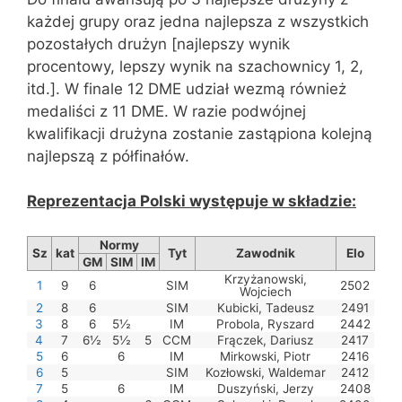
każdej grupy oraz jedna najlepsza z wszystkich
pozostałych drużyn [najlepszy wynik
procentowy, lepszy wynik na szachownicy 1, 2,
itd.]. W finale 12 DME udział wezmą również
medaliści z 11 DME. W razie podwójnej
kwalifikacji drużyna zostanie zastąpiona kolejną
najlepszą z półfinałów.
Reprezentacja Polski występuje w składzie:
Normy
Sz
kat
Tyt
Zawodnik
Elo
GM
SIM
IM
Krzyżanowski,
1
9
6
SIM
2502
Wojciech
2
8
6
SIM
Kubicki, Tadeusz
2491
3
8
6
5½
IM
Probola, Ryszard
2442
4
7
6½
5½
5
CCM
Frączek, Dariusz
2417
5
6
6
IM
Mirkowski, Piotr
2416
6
5
SIM
Kozłowski, Waldemar
2412
7
5
6
IM
Duszyński, Jerzy
2408