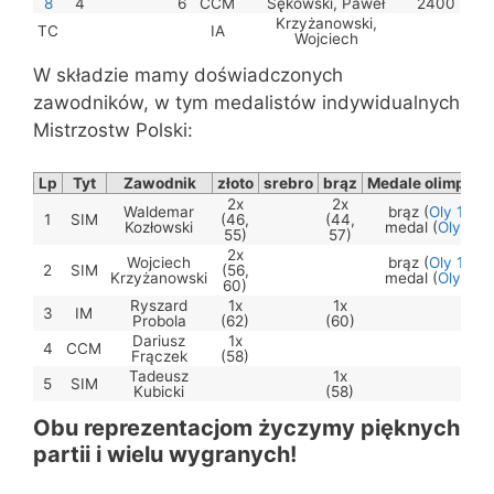
8
4
6
CCM
Sękowski, Paweł
2400
Krzyżanowski,
TC
IA
Wojciech
W składzie mamy doświadczonych
zawodników, w tym medalistów indywidualnych
Mistrzostw Polski:
Lp
Tyt
Zawodnik
złoto
srebro
brąz
Medale olimpijsk
2x
2x
Waldemar
brąz (
Oly 13
),
1
SIM
(46,
(44,
Kozłowski
medal (
Oly 19
)
55)
57)
2x
Wojciech
brąz (
Oly 13
),
2
SIM
(56,
Krzyżanowski
medal (
Oly 19
)
60)
Ryszard
1x
1x
3
IM
Probola
(62)
(60)
Dariusz
1x
4
CCM
Frączek
(58)
Tadeusz
1x
5
SIM
Kubicki
(58)
Obu reprezentacjom życzymy pięknych
partii i wielu wygranych!