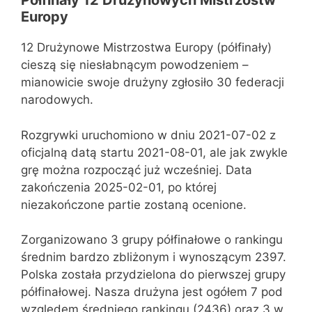
Półfinały 12 Drużynowych Mistrzostw
Europy
12 Drużynowe Mistrzostw​a Europy (półfinały)
cieszą się niesłabnącym powodzeniem –
mianowicie swoje drużyny zgłosiło 30 federacji
narodowych.
Rozgrywki uruchomiono w dniu 2021-07-02 z
oficjalną datą startu 2021-08-01, ale jak zwykle
grę można rozpocząć już wcześniej. Data
zakończenia 2025-02-01, po której
niezakończone partie zostaną ocenione.
Zorganizowano 3 grupy półfinałowe o rankingu
średnim bardzo zbliżonym i wynoszącym 2397.
Polska została przydzielona do pierwszej grupy
półfinałowej. Nasza drużyna jest ogółem 7 pod
względem średniego rankingu (2436) oraz 3 w