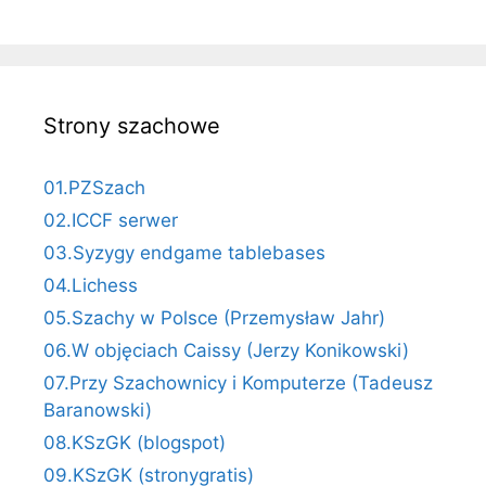
Strony szachowe
01.PZSzach
02.ICCF serwer
03.Syzygy endgame tablebases
04.Lichess
05.Szachy w Polsce (Przemysław Jahr)
06.W objęciach Caissy (Jerzy Konikowski)
07.Przy Szachownicy i Komputerze (Tadeusz
Baranowski)
08.KSzGK (blogspot)
09.KSzGK (stronygratis)