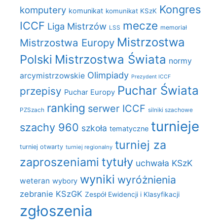
Kongres
komputery
komunikat
komunikat KSzK
mecze
ICCF
Liga Mistrzów
LSS
memoriał
Mistrzostwa
Mistrzostwa Europy
Polski
Mistrzostwa Świata
normy
Olimpiady
arcymistrzowskie
Prezydent ICCF
Puchar Świata
przepisy
Puchar Europy
ranking
serwer ICCF
PZSzach
silniki szachowe
turnieje
szachy 960
szkoła
tematyczne
turniej za
turniej otwarty
turniej regionalny
zaproszeniami
tytuły
uchwała KSzK
wyniki
wyróżnienia
weteran
wybory
zebranie KSzGK
Zespół Ewidencji i Klasyfikacji
zgłoszenia