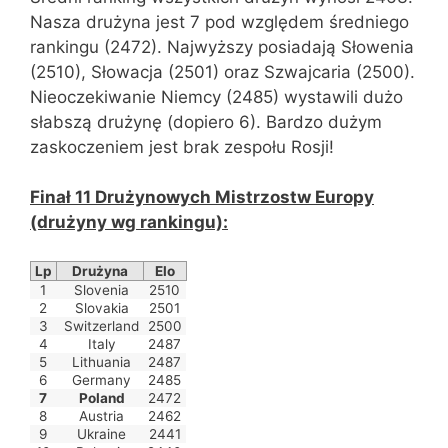
Nasza drużyna jest 7 pod względem średniego
rankingu (2472). Najwyższy posiadają Słowenia
(2510), Słowacja (2501) oraz Szwajcaria (2500).
Nieoczekiwanie Niemcy (2485) wystawili dużo
słabszą drużynę (dopiero 6). Bardzo dużym
zaskoczeniem jest brak zespołu Rosji!
Finał 11 Drużynowych Mistrzostw Europy
(drużyny wg rankingu):
Lp
Drużyna
Elo
1
Slovenia
2510
2
Slovakia
2501
3
Switzerland
2500
4
Italy
2487
5
Lithuania
2487
6
Germany
2485
7
Poland
2472
8
Austria
2462
9
Ukraine
2441